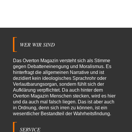
Zack15
vor 21 Stunden zu:
Die Westbank in New York
5
Noch so einer, der viel schwatzt, wenn der Tag lang ist. Etwa die Frage
nach…
Peter Müller
vor 1 Tag zu:
Der Krieg aus dem Baumarkt: Wie billige Drohnen die
1
Militärmacht verändern
WER WIR SIND
Warum werden wichtigere Fragen nicht gestellt? Auch die KI könnte mir
nur sagen, was die…
Claire Grube
vor 1 Tag zu:
Das Overton Magazin versteht sich als Stimme
»Der freie Wille ist ein Mythos«
gegen Debatteneinengung und Moralismus. Es
9
Rrrrrrichtig: Kritik am Chef und Du wirst exkludiert. Ein typischer
hinterfragt die allgemeinen Narrative und ist
Schulterklopferblog. Wer wie Herr Erdmann…
dezidiert kein ideologisches Sprachrohr oder
Verlautbarungsorgan, sondern fühlt sich der
Platons Sokrates
vor 1 Tag zu:
Aufklärung verpflichtet. Da auch hinter dem
Die Revolution, die nie scheiterte
20
Overton Magazin Menschen stecken, wird es hier
Es gibt 3 Arten von Freiheit: die geistige ,die seelische und die physische.
und da auch mal falsch liegen. Das ist aber auch
Man darf…
in Ordnung, denn sich irren zu können, ist ein
wesentlicher Bestandteil der Wahrheitsfindung.
Erzengelin
vor 1 Tag zu:
Leihmutterschaft als Zweig des Transhumanismus
7
es ist zum verzweifeln. so widerlich. ekelhaft, grausam. wahrscheinlich
SERVICE
hat das alles keinen zweck mehr,…