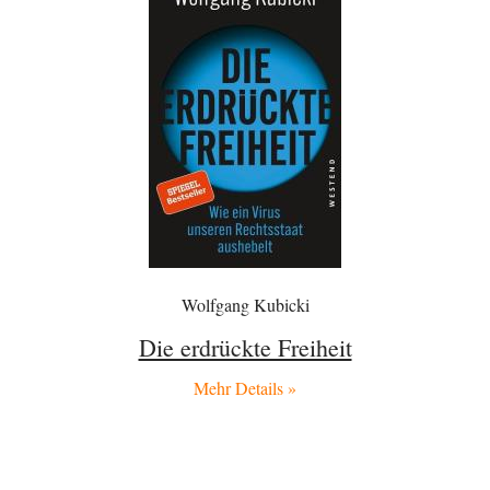
This is what we get: Gates Foundation finanziert KI-gesteuerte
Erschaffung synthetischer Viren. Nicht nur das…
Theo Noestonto
vor 1 Stunde zu:
Rechts- oder Linksträger?
40
Schafft man es nichtmal mehr in die gegenwärtige Politik, macht man
eben mittels Modebeiträgen auf…
Frank Herbert
vor 1 Stunde zu:
Ein Bild der Friedensbewegung
15
Ich bin glücklich Deine Worte zu lesen! Ja,JA und noch einmal JAAA!
Neben Gandhi muss…
BR
vor 1 Stunde zu:
Wacht Deutschland nun in dem Krieg auf, den es seit Jahren
72
Wolfgang Kubicki
maßgeblich unterstützt?
Frieden Lied von Georg Danzer ‧ 1981 Ned nur I hab so a Angst Ned…
Die erdrückte Freiheit
Theo Noestonto
vor 2 Stunden zu:
Russische Blockade des Schwarzen Meeres
Mehr Details »
36
"Ohne tragfähige Argumentation wirds wohl eher nix mit dem
„mainstraem näherbringen“…" Natürlich nicht! Da haben…
Grottenolm
vor 3 Stunden zu:
Die von Selenskij angeordnete 40-Tage-Operation hat den