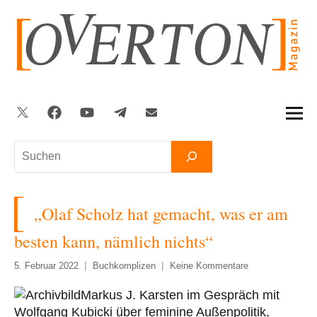
Zum
Inhalt
springen
Twitter
Facebook
YouTube
Telegram
Newsletter
Suchen
„Olaf Scholz hat gemacht, was er am
besten kann, nämlich nichts“
5. Februar 2022
Buchkomplizen
Keine Kommentare
Markus J. Karsten im Gespräch mit
Wolfgang Kubicki über feminine Außenpolitik,