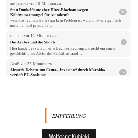
aufgepasst
vor 10 Minuten zu:
Statt Dunkelflaute eher Hitze-Blackout wegen
56
Kühlwassermangel für Atomkraft
wenn das technisch alles gar kein Problem ist warum hat es eigentlich
noch niemand gemacht?…
mahem
vor 12 Minuten zu:
Die Araber und die Shoah
4
Hier handelt es sich um eine Buchbesprechung und nicht um einen
geschichtlichen Abriss des Palästina/Israel…
AeaP
vor 22 Minuten zu:
Absurde Debatte um Ceuta-„Invasion“ durch Marokko
14
vertieft EU-Spaltung
Jetzt versuchen "interessierte Kreise" Georg Restle fertigzumachen, der
in der Ceuta-Angelegenheit von einem "US-israelisch-marokkanischen
Bündnis"…
Adel verpflichtet
vor 55 Minuten zu:
CSD-Anschlag: Amri 2.0?
3
Wir werden doch wie immer auch hier nur verarscht und wer glaubt das
EMPFEHLUNG
ein SWAT-Team…
Adel verpflichtet
vor 1 Stunde zu:
Die Macht der KI-Besitzer
11