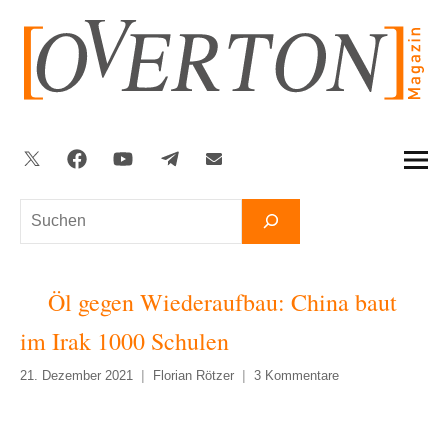
Zum
Inhalt
springen
Twitter
Facebook
YouTube
Telegram
Newsletter
Suchen
Öl gegen Wiederaufbau: China baut
im Irak 1000 Schulen
21. Dezember 2021
Florian Rötzer
3 Kommentare