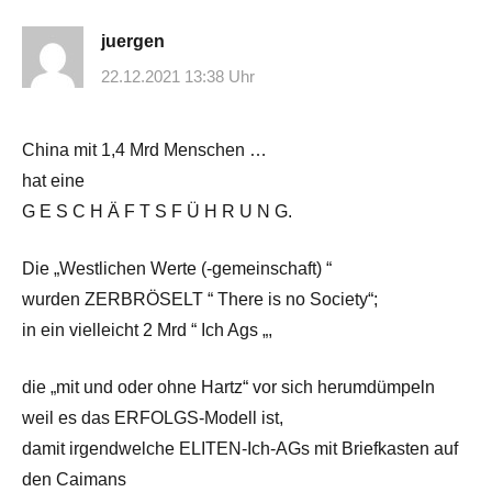
juergen
22.12.2021 13:38 Uhr
China mit 1,4 Mrd Menschen …
hat eine
G E S C H Ä F T S F Ü H R U N G.
Die „Westlichen Werte (-gemeinschaft) “
wurden ZERBRÖSELT “ There is no Society“;
in ein vielleicht 2 Mrd “ Ich Ags „,
die „mit und oder ohne Hartz“ vor sich herumdümpeln
weil es das ERFOLGS-Modell ist,
damit irgendwelche ELITEN-Ich-AGs mit Briefkasten auf
den Caimans