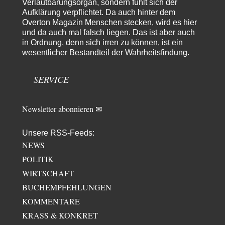
Verlautbarungsorgan, sondern fühlt sich der
Junglöwen des Kalifats
3
Aufklärung verpflichtet. Da auch hinter dem
Vielen Dank an die Autoren des Artikels dafür, daß sie die Situation einer
Overton Magazin Menschen stecken, wird es hier
Ethnie beleuchten,…
und da auch mal falsch liegen. Das ist aber auch
Zack15
vor 1 Tag zu:
in Ordnung, denn sich irren zu können, ist ein
Leihmutterschaft als Zweig des Transhumanismus
34
wesentlicher Bestandteil der Wahrheitsfindung.
Spahn ist an seiner offensichtlichen kognitiven Dissonanz gescheitert,
und weil Viele in seiner Partei auf…
SERVICE
Newsletter abonnieren ✉
Unsere RSS-Feeds:
NEWS
POLITIK
WIRTSCHAFT
BUCHEMPFEHLUNGEN
KOMMENTARE
KRASS & KONKRET