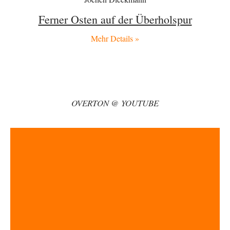
Gut, dass Sie »Schande« geschrieben haben und nicht „Scheitern“, denn
das war und ist es…
Ferner Osten auf der Überholspur
Modulation
vor 8 Stunden zu:
From Field to Glass – Bio hochprozentig
Mehr Details »
6
statt Kaffeefahrten in die Lüneburger Heide bald Einschiffungen ab
Ostende zur Abfüllung mit Whiksy samt…
Stefan M
vor 10 Stunden zu:
Masseninvasion von Ceuta: Ein organisierter Angriff
3
Ja ja, das ist der Fluch der schönen neuen Smartphone-Zeit. Einer ruft und
OVERTON @ YOUTUBE
Zehntausende dackeln…
Adel verpflichtet
vor 12 Stunden zu:
»Der freie Wille ist ein Mythos«
70
Vielen Dank, hatte ich nicht auf dem Schirm, weil ich ihn nicht mehr
lese. Beweist…
garno
vor 14 Stunden zu:
Absurde Debatte um Ceuta-„Invasion“ durch Marokko
28
vertieft EU-Spaltung
Gratuliere, du hast erkannt wer hier der Bösewicht ist. Dann kann es ja
gar nicht…
Schattenland
vor 15 Stunden zu: