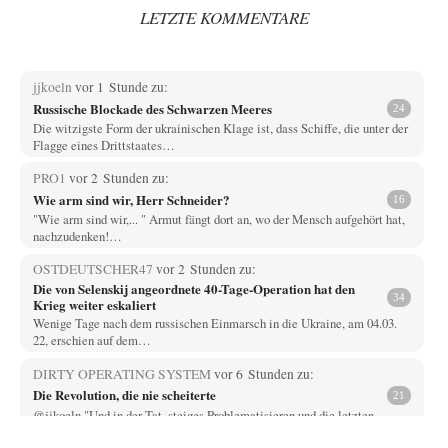
LETZTE KOMMENTARE
jjkoeln
vor 1 Stunde zu:
Russische Blockade des Schwarzen Meeres
24
Die witzigste Form der ukrainischen Klage ist, dass Schiffe, die unter der
Flagge eines Drittstaates…
PRO1
vor 2 Stunden zu:
Wie arm sind wir, Herr Schneider?
16
"Wie arm sind wir,... " Armut fängt dort an, wo der Mensch aufgehört hat,
nachzudenken!…
OSTDEUTSCHER47
vor 2 Stunden zu:
Die von Selenskij angeordnete 40-Tage-Operation hat den
34
Krieg weiter eskaliert
Wenige Tage nach dem russischen Einmarsch in die Ukraine, am 04.03.
22, erschien auf dem…
DIRTY OPERATING SYSTEM
vor 6 Stunden zu:
Die Revolution, die nie scheiterte
21
@jjkoeln "Und in der Tat, steiges Problematisieren und die letzten
Winkel analysieren ist nicht hilfreich.…