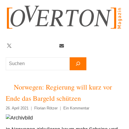
Zum
Inhalt
springen
Twitter
Facebook
YouTube
Telegram
Newsletter
Suchen
Norwegen: Regierung will kurz vor
Ende das Bargeld schützen
26. April 2021
Florian Rötzer
Ein Kommentar