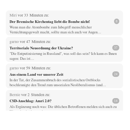
Miri
vor 33 Minuten zu:
Der Bremische Kirchentag liebt die Bombe nicht!
8
Wenn man die Atombombe zum Inbegriff menschlicher
Vernichtungsgewalt macht, sollte man sich auch vor Augen…
garno
vor 47 Minuten zu:
Territoriale Neuordnung der Ukraine?
37
"Die Entputinisierung in Russland", was soll das sein? Ich kann es Ihnen
sagen: Das ist…
garno
vor 59 Minuten zu:
Aus einem Land vor unserer Zeit
24
In der Tat, der Zusammenbruch des sozialistischen Ostblocks
beschleunigte den Trend zum unsozialen Neoliberalismus (und…
Bernie
vor 2 Stunden zu:
CSD-Anschlag: Amri 2.0?
14
Als Ergänzung noch was: Die üblichen Betroffenen melden sich auch zu
Wort, aber leider werden…
Jasmina
vor 2 Stunden zu:
Wien, die heißeste Stadt
38