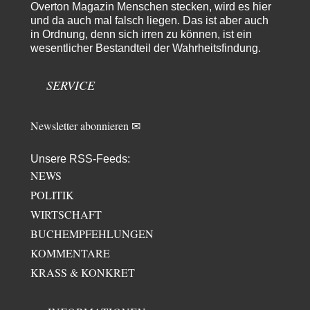
Geheimhaltung
Overton Magazin Menschen stecken, wird es hier
Der Deep-State braucht Feinde wie ein Fisch das Wasser. Und nichts
und da auch mal falsch liegen. Das ist aber auch
erschafft bessere Feinde als…
in Ordnung, denn sich irren zu können, ist ein
wesentlicher Bestandteil der Wahrheitsfindung.
Ferdinand Wohlgewiehert
vor 2 Tagen zu:
Wie arm sind wir, Herr Schneider?
17
"Art. 20,1 GG: „Die Bundesrepublik Deutschland ist ein demokratischer
SERVICE
und sozialer Bundesstaat.“ Art. 14,2 GG:…
Newsletter abonnieren ✉
Unsere RSS-Feeds:
NEWS
POLITIK
WIRTSCHAFT
BUCHEMPFEHLUNGEN
KOMMENTARE
KRASS & KONKRET