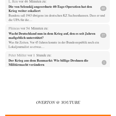
L. Ren
vor 46 Minuten zu:
Die von Selenskij angeordnete 40-Tage-Operation hat den
60
Krieg weiter eskaliert
Bandera saß 1943 übrigens im deutschen KZ Sachsenhausen. Dass er und
die UPA für die…
Phineas
vor 54 Minuten zu:
Wacht Deutschland nun in dem Krieg auf, den es seit Jahren
27
maßgeblich unterstützt?
Was für Zeiten. Vor 45 Jahren konnte in der Bundesrepublik noch ein
Lokaljournalist so etwas…
Peter Müller
vor 1 Stunde zu:
Der Krieg aus dem Baumarkt: Wie billige Drohnen die
1
Militärmacht verändern
Warum werden wichtigere Fragen nicht gestellt? Auch die KI könnte mir
nur sagen, was die…
Claire Grube
vor 1 Stunde zu:
»Der freie Wille ist ein Mythos«
62
Rrrrrrichtig: Kritik am Chef und Du wirst exkludiert. Ein typischer
Schulterklopferblog. Wer wie Herr Erdmann…
OVERTON @ YOUTUBE
PRO1
vor 1 Stunde zu:
Russische Blockade des Schwarzen Meeres
30