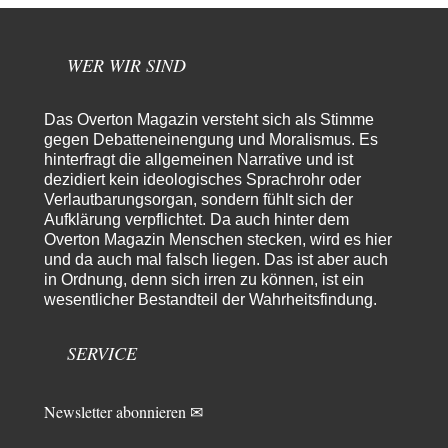
@ 1211 Danke für Ihre Hinweise! Vielleicht könnte man auch noch
Piketty erwähnen?!? Bezogen auf…
emil
vor 5 Stunden zu:
WER WIR SIND
From Field to Glass – Bio hochprozentig
7
Zum Nordsee-Whisky geht auch prima ein Matjesbrötchen, ich hab's für
euch getestet. Beim Etikett ist…
Das Overton Magazin versteht sich als Stimme
gegen Debatteneinengung und Moralismus. Es
emil
vor 8 Stunden zu:
hinterfragt die allgemeinen Narrative und ist
Absurde Debatte um Ceuta-„Invasion“ durch Marokko
dezidiert kein ideologisches Sprachrohr oder
29
vertieft EU-Spaltung
Verlautbarungsorgan, sondern fühlt sich der
China sagt jetzt auch etwas: Interessant ist vor allem die offizielle
Aufklärung verpflichtet. Da auch hinter dem
Anerkennung der USA, das…
Overton Magazin Menschen stecken, wird es hier
overton4cm
vor 16 Stunden zu:
und da auch mal falsch liegen. Das ist aber auch
Morgen kommt der Russe, wir müssen alle sterben!
34
in Ordnung, denn sich irren zu können, ist ein
Kurz gesagt: der Autor dieses Kommentars weiß es ganz genau. Er hat die
wesentlicher Bestandteil der Wahrheitsfindung.
Deutungshoheit. In…
Bernie
vor 18 Stunden zu:
SERVICE
Der Anschlag auf eine Lebenslüge
3
@Thomas Danke für den hilfreichen Hinweis ;-) Ob Hamed Abdel-Samad
seine Thesen von Ex-US-Präsident Bush…
Newsletter abonnieren ✉
Ute Plass
vor 20 Stunden zu: