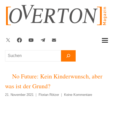
Zum
Inhalt
springen
Twitter
Facebook
YouTube
Telegram
Newsletter
Suchen
No Future: Kein Kinderwunsch, aber
was ist der Grund?
21. November 2021
Florian Rötzer
Keine Kommentare