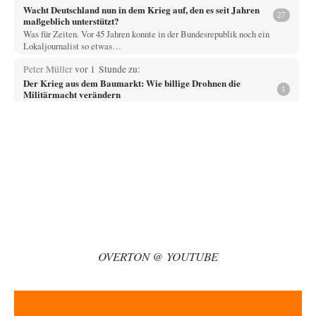
Wacht Deutschland nun in dem Krieg auf, den es seit Jahren
27
maßgeblich unterstützt?
Was für Zeiten. Vor 45 Jahren konnte in der Bundesrepublik noch ein
Lokaljournalist so etwas…
Peter Müller
vor 1 Stunde zu:
Der Krieg aus dem Baumarkt: Wie billige Drohnen die
1
Militärmacht verändern
Warum werden wichtigere Fragen nicht gestellt? Auch die KI könnte mir
nur sagen, was die…
Claire Grube
vor 1 Stunde zu:
»Der freie Wille ist ein Mythos«
62
Rrrrrrichtig: Kritik am Chef und Du wirst exkludiert. Ein typischer
Schulterklopferblog. Wer wie Herr Erdmann…
PRO1
vor 1 Stunde zu:
Russische Blockade des Schwarzen Meeres
30
Wer sich die russische Wirtschaft näher betrachtet, hat dieser Konflikt,
Russland bestens stehen lassen. Für…
OVERTON @ YOUTUBE
kwf
vor 1 Stunde zu:
Wie arm sind wir, Herr Schneider?
20
"Der Wertewesten hätte ihn verhindern können." Da liegen Sie falsch.
Und warum? Erstens, weil der…