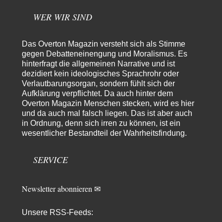
euch getestet. Beim Etikett ist…
WER WIR SIND
emil
vor 8 Stunden zu:
Absurde Debatte um Ceuta-„Invasion“ durch Marokko
29
vertieft EU-Spaltung
Das Overton Magazin versteht sich als Stimme
China sagt jetzt auch etwas: Interessant ist vor allem die offizielle
Anerkennung der USA, das…
gegen Debatteneinengung und Moralismus. Es
hinterfragt die allgemeinen Narrative und ist
overton4cm
vor 16 Stunden zu:
dezidiert kein ideologisches Sprachrohr oder
Morgen kommt der Russe, wir müssen alle sterben!
34
Verlautbarungsorgan, sondern fühlt sich der
Kurz gesagt: der Autor dieses Kommentars weiß es ganz genau. Er hat die
Aufklärung verpflichtet. Da auch hinter dem
Deutungshoheit. In…
Overton Magazin Menschen stecken, wird es hier
und da auch mal falsch liegen. Das ist aber auch
Bernie
vor 18 Stunden zu:
in Ordnung, denn sich irren zu können, ist ein
Der Anschlag auf eine Lebenslüge
3
wesentlicher Bestandteil der Wahrheitsfindung.
@Thomas Danke für den hilfreichen Hinweis ;-) Ob Hamed Abdel-Samad
seine Thesen von Ex-US-Präsident Bush…
SERVICE
Ute Plass
vor 20 Stunden zu:
Urteil des Bundesverwaltungsgerichts zur ewigen
34
Geheimhaltung
Gaby Weber stellt fest : "So ist das in der Bundesrepublik: von
Newsletter abonnieren ✉
Transparenz, Rechtstaatlichkeit und…
El-G
vor 20 Stunden zu:
Unsere RSS-Feeds:
US-Außenministerium: Kuba ist „weniger ein Nationalstaat