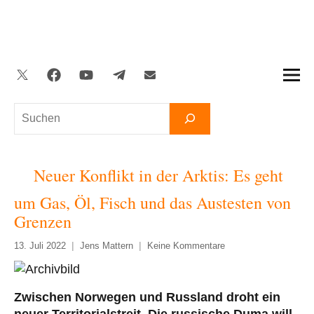
Zum
Inhalt
springen
Twitter
Facebook
YouTube
Telegram
Newsletter
Suchen
Neuer Konflikt in der Arktis: Es geht
um Gas, Öl, Fisch und das Austesten von
Grenzen
13. Juli 2022
Jens Mattern
Keine Kommentare
Zwischen Norwegen und Russland droht ein
neuer Territorialstreit. Die russische Duma will