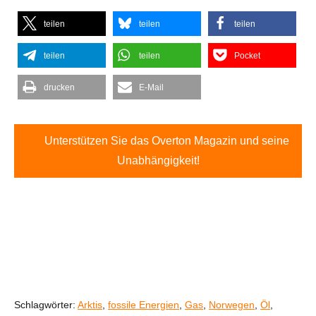
teilen
teilen
teilen
teilen
teilen
Pocket
drucken
E-Mail
Unterstützen Sie das Overton Magazin und seine
Unabhängigkeit!
Schlagwörter:
Arktis
,
fossile Energien
,
Gas
,
Norwegen
,
Öl
,