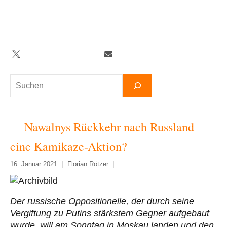
Zum
Inhalt
springen
Twitter
Facebook
YouTube
Telegram
Newsletter
Suchen
Nawalnys Rückkehr nach Russland
eine Kamikaze-Aktion?
16. Januar 2021
Florian Rötzer
Der russische Oppositionelle, der durch seine
Vergiftung zu Putins stärkstem Gegner aufgebaut
wurde, will am Sonntag in Moskau landen und den