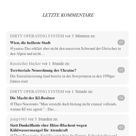
LETZTE KOMMENTARE
DIRTY OPERATING SYSTEM
vor 3 Minuten zu:
Wien, die heißeste Stadt
25
@yamxs Das erklärt aber nicht den massiven Schwund der Gletscher in
den Alpen und nicht…
Russischer Hacker
vor 1 Stunde zu:
Territoriale Neuordnung der Ukraine?
12
Die Enstalinisierung fand bereits in der Sowjetunion in den 1950ger
Jahren statt
DIRTY OPERATING SYSTEM
vor 1 Stunde zu:
Die Macht der KI-Besitzer
14
@Theo Noestonto "Man versteht doch bislang nicht einmal vollends,
warum KI wie agiert." - Das…
jemp1965
vor 3 Stunden zu:
Statt Dunkelflaute eher Hitze-Blackout wegen
65
Kühlwassermangel für Atomkraft
@Theo Noestonto: Sind Sie jetzt hier der Forums-Schiedsrichter und