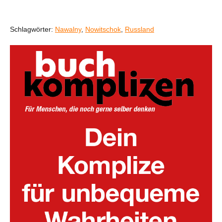
Schlagwörter:
Nawalny
,
Nowitschok
,
Russland