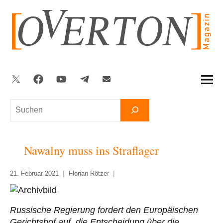
Zum
Inhalt
springen
Twitter
Facebook
YouTube
Telegram
Newsletter
Suchen
Nawalny muss ins Straflager
21. Februar 2021
Florian Rötzer
Russische Regierung fordert den Europäischen
Gerichtshof auf, die Entscheidung über die