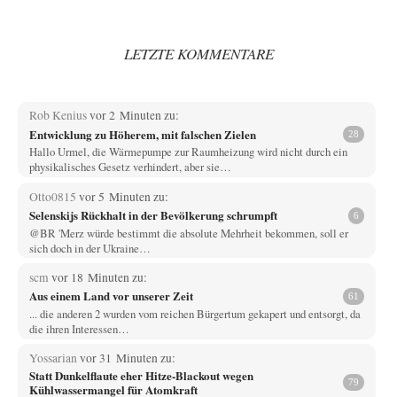
LETZTE KOMMENTARE
Rob Kenius
vor 2 Minuten zu:
Entwicklung zu Höherem, mit falschen Zielen
28
Hallo Urmel, die Wärmepumpe zur Raumheizung wird nicht durch ein
physikalisches Gesetz verhindert, aber sie…
Otto0815
vor 5 Minuten zu:
Selenskijs Rückhalt in der Bevölkerung schrumpft
6
@BR 'Merz würde bestimmt die absolute Mehrheit bekommen, soll er
sich doch in der Ukraine…
scm
vor 18 Minuten zu:
Aus einem Land vor unserer Zeit
61
... die anderen 2 wurden vom reichen Bürgertum gekapert und entsorgt, da
die ihren Interessen…
Yossarian
vor 31 Minuten zu:
Statt Dunkelflaute eher Hitze-Blackout wegen
79
Kühlwassermangel für Atomkraft