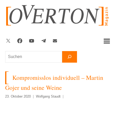
Zum
Inhalt
springen
Twitter
Facebook
YouTube
Telegram
Newsletter
Suchen
Kompromisslos individuell – Martin
Gojer und seine Weine
23. Oktober 2020
Wolfgang Staudt