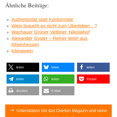
Ähnliche Beiträge:
Authentizität statt Konformität
Wein braucht es nicht zum Überleben…?
Wachauer Grüner Veltliner, Nikolaihof
Alexander Gysler – Reiner Wein aus
Rheinhessen
Klimawein
teilen
teilen
teilen
teilen
teilen
Pocket
drucken
E-Mail
Unterstützen Sie das Overton Magazin und seine