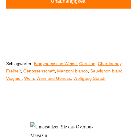
Unabhängigkeit!
Schlagwörter:
Biodynamische Weine
,
Caroline
,
Chardonnay
,
Freiheit
,
Genossenschaft
,
Manzoni bianco
,
Sauvignon blanc
,
Viognier
,
Wein
,
Wein und Genuss
,
Wolfgang Staudt