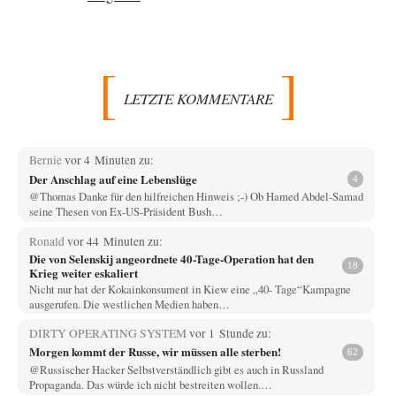
LETZTE KOMMENTARE
Bernie
vor 4 Minuten zu:
Der Anschlag auf eine Lebenslüge
4
@Thomas Danke für den hilfreichen Hinweis ;-) Ob Hamed Abdel-Samad
seine Thesen von Ex-US-Präsident Bush…
Ronald
vor 44 Minuten zu:
Die von Selenskij angeordnete 40-Tage-Operation hat den
18
Krieg weiter eskaliert
Nicht nur hat der Kokainkonsument in Kiew eine „40- Tage“Kampagne
ausgerufen. Die westlichen Medien haben…
DIRTY OPERATING SYSTEM
vor 1 Stunde zu:
Morgen kommt der Russe, wir müssen alle sterben!
62
@Russischer Hacker Selbstverständlich gibt es auch in Russland
Propaganda. Das würde ich nicht bestreiten wollen.…