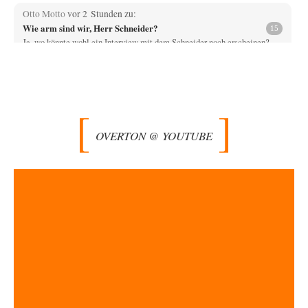
Otto Motto
vor 2 Stunden zu:
Wie arm sind wir, Herr Schneider?
15
Ja, wo könnte wohl ein Interview mit dem Schneider noch erscheinen?
Ganz aktuell beim DLF…
jjkoeln
vor 2 Stunden zu:
Die Revolution, die nie scheiterte
20
Ein Fehlschluss direkt am Anfang des Artikels. Wir werden nicht von
einem System gesteuert, sondern…
OVERTON @ YOUTUBE
Mischa
vor 2 Stunden zu:
Russische Blockade des Schwarzen Meeres
21
Celler Loch, CSD-Anschlag, alles schon da für den 6.9. - jetzt fehlt
eigentlich nur nocjh…
Kowolski
vor 2 Stunden zu:
Helmut Schelsky – Der Mann, der den Marxismus überlebte
26
Vor ca. 10 Jahren war ich einmal zum Tag der offenen Tür beim Institut
für…
Ute Plass
vor 2 Stunden zu:
Urteil des Bundesverwaltungsgerichts zur ewigen
34
Geheimhaltung
Gaby Weber stellt fest : "So ist das in der Bundesrepublik: von