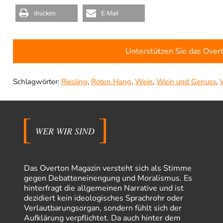
drucken
E-Mail
Unterstützen Sie das Over
Schlagwörter:
Riesling
,
Roten Hang
,
Wein
,
Wein und Genuss
,
WER WIR SIND
Das Overton Magazin versteht sich als Stimme
gegen Debatteneinengung und Moralismus. Es
hinterfragt die allgemeinen Narrative und ist
dezidiert kein ideologisches Sprachrohr oder
Verlautbarungsorgan, sondern fühlt sich der
Aufklärung verpflichtet. Da auch hinter dem