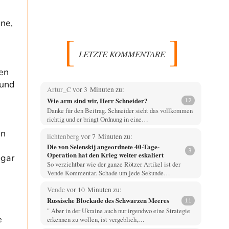
ne,
LETZTE KOMMENTARE
en
 und
Artur_C
vor 3 Minuten zu:
Wie arm sind wir, Herr Schneider?
12
Danke für den Beitrag. Schneider sieht das vollkommen
richtig und er bringt Ordnung in eine…
en
lichtenberg
vor 7 Minuten zu:
Die von Selenskij angeordnete 40-Tage-
3
Operation hat den Krieg weiter eskaliert
ogar
So verzichtbar wie der ganze Rötzer Artikel ist der
Vende Kommentar. Schade um jede Sekunde…
Vende
vor 10 Minuten zu:
Russische Blockade des Schwarzen Meeres
11
" Aber in der Ukraine auch nur irgendwo eine Strategie
e
erkennen zu wollen, ist vergeblich,…