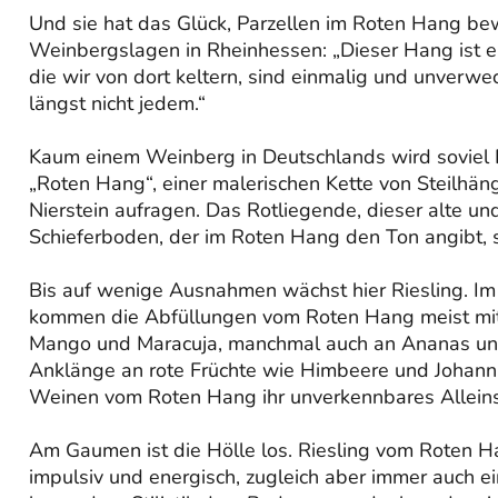
Und sie hat das Glück, Parzellen im Roten Hang bew
Weinbergslagen in Rheinhessen: „Dieser Hang ist e
die wir von dort keltern, sind einmalig und unverw
längst nicht jedem.“
Kaum einem Weinberg in Deutschlands wird soviel 
„Roten Hang“, einer malerischen Kette von Steilhä
Nierstein aufragen. Das Rotliegende, dieser alte u
Schieferboden, der im Roten Hang den Ton angibt, 
Bis auf wenige Ausnahmen wächst hier Riesling. Im
kommen die Abfüllungen vom Roten Hang meist mit e
Mango und Maracuja, manchmal auch an Ananas und s
Anklänge an rote Früchte wie Himbeere und Johannis
Weinen vom Roten Hang ihr unverkennbares Allein
Am Gaumen ist die Hölle los. Riesling vom Roten 
impulsiv und energisch, zugleich aber immer auch ein