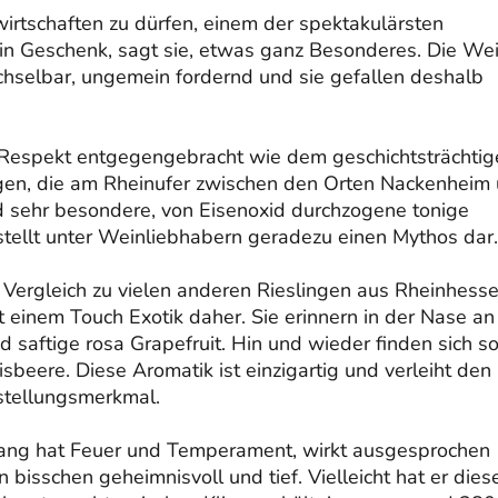
irtschaften zu dürfen, einem der spektakulärsten
in Geschenk, sagt sie, etwas ganz Besonderes. Die Wei
echselbar, ungemein fordernd und sie gefallen deshalb
Respekt entgegengebracht wie dem geschichtsträchtig
ngen, die am Rheinufer zwischen den Orten Nackenheim
nd sehr besondere, von Eisenoxid durchzogene tonige
stellt unter Weinliebhabern geradezu einen Mythos dar.
 Vergleich zu vielen anderen Rieslingen aus Rheinhess
inem Touch Exotik daher. Sie erinnern in der Nase an
aftige rosa Grapefruit. Hin und wieder finden sich s
beere. Diese Aromatik ist einzigartig und verleiht den
stellungsmerkmal.
Hang hat Feuer und Temperament, wirkt ausgesprochen
 bisschen geheimnisvoll und tief. Vielleicht hat er dies