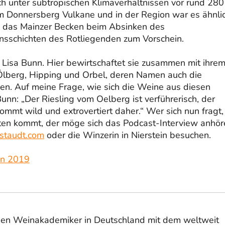
ch unter subtropischen Klimaverhältnissen vor rund 280
am Donnersberg Vulkane und in der Region war es ähnli
ls das Mainzer Becken beim Absinken des
nsschichten des Rotliegenden zum Vorschein.
n Lisa Bunn. Hier bewirtschaftet sie zusammen mit ihre
 Ölberg, Hipping und Orbel, deren Namen auch die
n. Auf meine Frage, wie sich die Weine aus diesen
unn: „Der Riesling vom Oelberg ist verführerisch, der
mmt wild und extrovertiert daher.“ Wer sich nun fragt,
ten kommt, der möge sich das Podcast-Interview anhör
staudt.com
oder die Winzerin in Nierstein besuchen.
en 2019
igen Weinakademiker in Deutschland mit dem weltweit