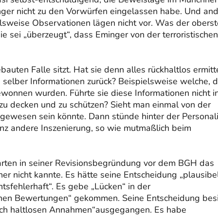
inger nicht zu den Vorwürfen eingelassen habe. Und an
lsweise Observationen lägen nicht vor. Was der obers
ie sei „überzeugt“, dass Eminger von der terroristischen
auten Falle sitzt. Hat sie denn alles rückhaltlos ermitt
e selber Informationen zurück? Beispielsweise welche, d
onnen wurden. Führte sie diese Informationen nicht i
 zu decken und zu schützen? Sieht man einmal von der
 gewesen sein könnte. Dann stünde hinter der Personal
nz andere Inszenierung, so wie mutmaßlich beim
arten in seiner Revisionsbegründung vor dem BGH das
er nicht kannte. Es hätte seine Entscheidung „plausibe
fehlerhaft“. Es gebe „Lücken“ in der
schen Bewertungen“ gekommen. Seine Entscheidung besi
htlich haltlosen Annahmen“ausgegangen. Es habe