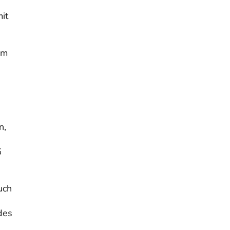
it
im
n,
G
uch
des