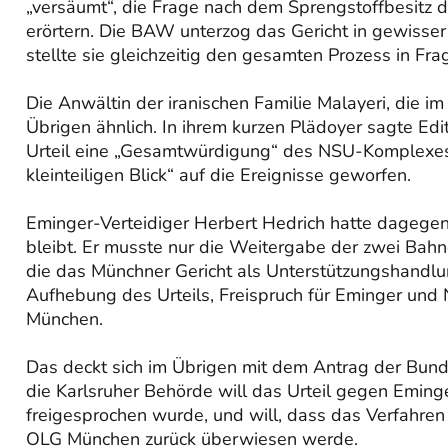
„versäumt“, die Frage nach dem Sprengstoffbesitz
erörtern. Die BAW unterzog das Gericht in gewisser
stellte sie gleichzeitig den gesamten Prozess in Fra
Die Anwältin der iranischen Familie Malayeri, die i
Übrigen ähnlich. In ihrem kurzen Plädoyer sagte Ed
Urteil eine „Gesamtwürdigung“ des NSU-Komplexes ve
kleinteiligen Blick“ auf die Ereignisse geworfen.
Eminger-Verteidiger Herbert Hedrich hatte dagegen
bleibt. Er musste nur die Weitergabe der zwei Bah
die das Münchner Gericht als Unterstützungshandlun
Aufhebung des Urteils, Freispruch für Eminger un
München.
Das deckt sich im Übrigen mit dem Antrag der Bun
die Karlsruher Behörde will das Urteil gegen Eming
freigesprochen wurde, und will, dass das Verfahren
OLG München zurück überwiesen werde.