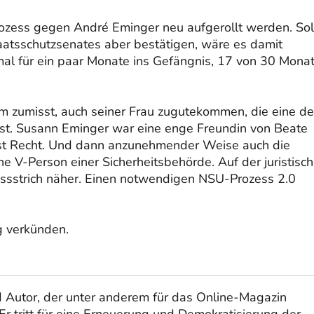
ozess gegen André Eminger neu aufgerollt werden. Sol
aatsschutzsenates aber bestätigen, wäre es damit
mal für ein paar Monate ins Gefängnis, 17 von 30 Mona
m zumisst, auch seiner Frau zugutekommen, die eine de
st. Susann Eminger war eine enge Freundin von Beate
st Recht. Und dann anzunehmender Weise auch die
e V-Person einer Sicherheitsbehörde. Auf der juristisc
sstrich näher. Einen notwendigen NSU-Prozess 2.0
 verkünden.
und Autor, der unter anderem für das Online-Magazin
r tritt für eine Erneuerung und Demokratisierung der