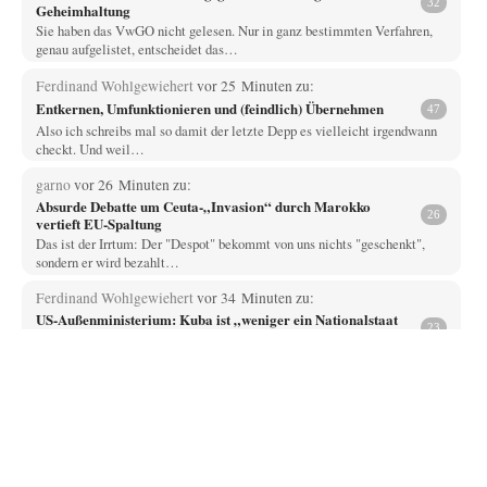
32
Geheimhaltung
Sie haben das VwGO nicht gelesen. Nur in ganz bestimmten Verfahren,
genau aufgelistet, entscheidet das…
Ferdinand Wohlgewiehert
vor 25 Minuten zu:
Entkernen, Umfunktionieren und (feindlich) Übernehmen
47
Also ich schreibs mal so damit der letzte Depp es vielleicht irgendwann
checkt. Und weil…
garno
vor 26 Minuten zu:
Absurde Debatte um Ceuta-„Invasion“ durch Marokko
26
vertieft EU-Spaltung
Das ist der Irrtum: Der "Despot" bekommt von uns nichts "geschenkt",
sondern er wird bezahlt…
Ferdinand Wohlgewiehert
vor 34 Minuten zu:
US-Außenministerium: Kuba ist „weniger ein Nationalstaat
23
als eine allumfassende Geheimdienst- und
Subversionsoperation
Dazu schreib ich mal: Fragen kostet nichts. Und das die SPD mal ab und
zu…
arth_
vor 44 Minuten zu:
Sollte Bundeswehrwerbung verboten werden?
33
Nr. 6 halte ich für thematisch verfehlt. Unabhängig davon wie man zu
Saudibarbarien oder der…