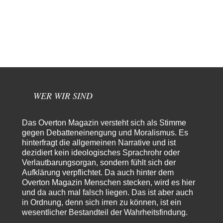
Wolfgang Wirth
vor 13 Stunden zu:
Klimalüge und Klimadiktatur?
141
Hui, jetzt sind es sogar schon 145 Kommentare! Ich wundere mich erneut.
Gibt das Thema…
Coroner
vor 16 Stunden zu:
»Der freie Wille ist ein Mythos«
65
Laut unseren politischen "Eliten" gibt es allerdings einen, der einen
freien Willen haben muss. Das…
WER WIR SIND
PRO1
vor 18 Stunden zu:
Synthese und Konkurrenz
1
Das Overton Magazin versteht sich als Stimme
Die Natur ist die kreative Gestalt, um Inspiration zu erlangen. Die heute
gegen Debatteneinengung und Moralismus. Es
Natur und ihr…
hinterfragt die allgemeinen Narrative und ist
Noname
vor 23 Stunden zu:
dezidiert kein ideologisches Sprachrohr oder
Wer erzielt die Kriegsgewinne?
14
Verlautbarungsorgan, sondern fühlt sich der
Es bestätigt sich also schon an diesem Beispiel von vor 100 Jahren, was
Aufklärung verpflichtet. Da auch hinter dem
manchen Menschen…
Overton Magazin Menschen stecken, wird es hier
und da auch mal falsch liegen. Das ist aber auch
Ferdinand Wohlgewiehert
vor 2 Tagen zu:
in Ordnung, denn sich irren zu können, ist ein
Im Zeitalter der KI werden Fehler menschlich
30
wesentlicher Bestandteil der Wahrheitsfindung.
"Ohne originale Zwecksetzung können Roboter keine eigene Prosodie