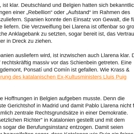
st klar. Deutschland und Belgien hatten sich bekanntli
gen einer „Rebellion“ oder „Aufstand“ im Rahmen des
liefern. Spanien konnte den Einsatz von Gewalt, die f
 liefern. Die Verzweiflung bei Llarena ist offenbar so gr
che Anklagebank zu setzten, sogar bereit ist, das Vertra
ter in Dreck zu ziehen.
nien ausliefern wird, ist inzwischen auch Llarena klar. 
 rechtskräftig massiv vor das Schienbein getreten. Eine
igdemont, Ponsatí und Comín ist gefallen. Wie Krass &
ferung des katalanischen Ex-Kultusministers Lluis Puig
le Hoffnungen in Belgien aufgeben musste. Denn die
ste Gerichtshof in Madrid und damit Pablo Llarena nicht 
ämlich zentrale Rechtsgrundsätze in einer Demokratie.
etzlichen Richter” in Katalonien gestellt und mit dem
 sogar die Berufungsinstanz entzogen. Damit seien