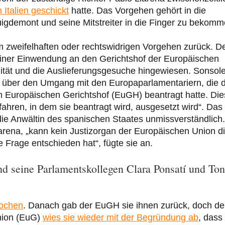
 Italien geschickt
hatte. Das Vorgehen gehört in die
Puigdemont und seine Mitstreiter in die Finger zu bekomm
em zweifelhaften oder rechtswidrigen Vorgehen zurück. D
 einer Einwendung an den Gerichtshof der Europäischen
ität und die Auslieferungsgesuche hingewiesen. Sonsol
 über den Umgang mit den Europaparlamentariern, die 
m Europäischen Gerichtshof (EuGH) beantragt hatte. Di
hren, in dem sie beantragt wird, ausgesetzt wird“. Das
ie Anwältin des spanischen Staates unmissverständlich.
rena, „kann kein Justizorgan der Europäischen Union d
e Frage entschieden hat“, fügte sie an.
nd seine Parlamentskollegen Clara Ponsatí und Ton
ochen
. Danach gab der EuGH sie ihnen zurück, doch de
nion (EuG)
wies sie wieder mit der Begründung ab
, dass