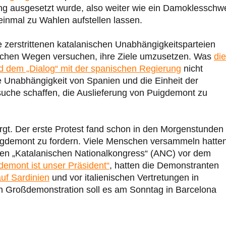
ung ausgesetzt wurde, also weiter wie ein Damoklesschw
einmal zu Wahlen aufstellen lassen.
 zerstrittenen katalanischen Unabhängigkeitsparteien
lichen Wegen versuchen, ihre Ziele umzusetzen. Was
die
d dem „Dialog“ mit der spanischen Regierung
nicht
e Unabhängigkeit von Spanien und die Einheit der
uche schaffen, die Auslieferung von Puigdemont zu
t. Der erste Protest fand schon in den Morgenstunden 
Puigdemont zu fordern. Viele Menschen versammeln hatte
chen „Katalanischen Nationalkongress“ (ANC) vor dem
demont ist unser Präsident“
, hatten die Demonstranten
auf Sardinien
und vor italienischen Vertretungen in
n Großdemonstration soll es am Sonntag in Barcelona