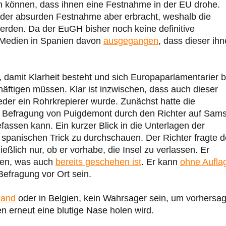
n können, dass ihnen eine Festnahme in der EU drohe.
 der absurden Festnahme aber erbracht, weshalb die
erden. Da der EuGH bisher noch keine definitive
e Medien in Spanien davon
ausgegangen
, dass dieser ih
 damit Klarheit besteht und sich Europaparlamentarier b
häftigen müssen. Klar ist inzwischen, dass auch dieser
der ein Rohrkrepierer wurde. Zunächst hatte die
he Befragung von Puigdemont durch den Richter auf Sam
fassen kann. Ein kurzer Blick in die Unterlagen der
 spanischen Trick zu durchschauen. Der Richter fragte 
eßlich nur, ob er vorhabe, die Insel zu verlassen. Er
ssen, was auch
bereits geschehen ist
. Er kann
ohne Aufla
Befragung vor Ort sein.
land
oder in Belgien, kein Wahrsager sein, um vorhersa
en erneut eine blutige Nase holen wird.