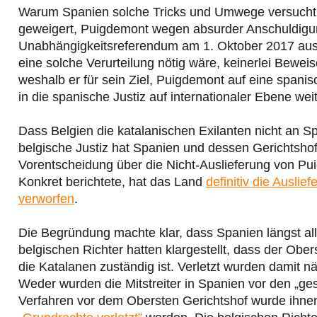
Warum Spanien solche Tricks und Umwege versucht, i
geweigert, Puigdemont wegen absurder Anschuldigun
Unabhängigkeitsreferendum am 1. Oktober 2017 auszu
eine solche Verurteilung nötig wäre, keinerlei Beweise
weshalb er für sein Ziel, Puigdemont auf eine spanis
in die spanische Justiz auf internationaler Ebene wei
Dass Belgien die katalanischen Exilanten nicht an Spa
belgische Justiz hat Spanien und dessen Gerichtshof
Vorentscheidung über die Nicht-Auslieferung von Pu
Konkret berichtete, hat das Land
definitiv die Auslie
verworfen
.
Die Begründung machte klar, dass Spanien längst al
belgischen Richter hatten klargestellt, dass der Ober
die Katalanen zuständig ist. Verletzt wurden damit n
Weder wurden die Mitstreiter in Spanien vor den „ges
Verfahren vor dem Obersten Gerichtshof wurde ihnen