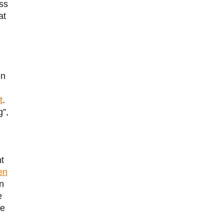
ss
at
en
t
.
g”,
t
en
n
e
de