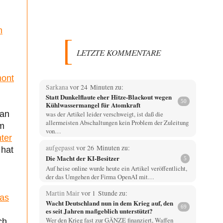
n
LETZTE KOMMENTARE
mont
Sarkana
vor 24 Minuten zu:
Statt Dunkelflaute eher Hitze-Blackout wegen
50
Kühlwassermangel für Atomkraft
 an
was der Artikel leider verschweigt, ist daß die
allermeisten Abschaltungen kein Problem der Zuleitung
am
von…
hter
aufgepasst
vor 26 Minuten zu:
 hat
Die Macht der KI-Besitzer
5
Auf heise online wurde heute ein Artikel veröffentlicht,
der das Umgehen der Firma OpenAI mit…
Martin Mair
vor 1 Stunde zu:
das
Wacht Deutschland nun in dem Krieg auf, den
69
es seit Jahren maßgeblich unterstützt?
Wer den Krieg fast zur GÄNZE finanziert, Waffen
ch