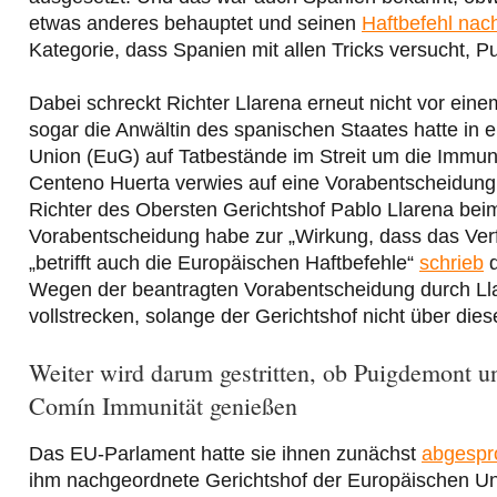
etwas anderes behauptet und seinen
Haftbefehl nach
Kategorie, dass Spanien mit allen Tricks versucht, 
Dabei schreckt Richter Llarena erneut nicht vor ein
sogar die Anwältin des spanischen Staates hatte in
Union (EuG) auf Tatbestände im Streit um die Immun
Centeno Huerta verwies auf eine Vorabentscheidung
Richter des Obersten Gerichtshof Pablo Llarena bei
Vorabentscheidung habe zur „Wirkung, dass das Verfa
„betrifft auch die Europäischen Haftbefehle“
schrieb
d
Wegen der beantragten Vorabentscheidung durch Lla
vollstrecken, solange der Gerichtshof nicht über dies
Weiter wird darum gestritten, ob Puigdemont u
Comín Immunität genießen
Das EU-Parlament hatte sie ihnen zunächst
abgespr
ihm nachgeordnete Gerichtshof der Europäischen U