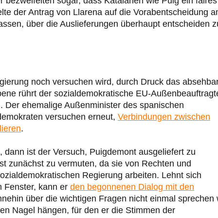
 bezweifelten sogar, dass Katalanen wie Puig ein faires
elte der Antrag von Llarena auf die Vorabentscheidung 
ssen, über die Auslieferungen überhaupt entscheiden z
egierung noch versuchen wird, durch Druck das absehba
Ebene rührt der sozialdemokratische EU-Außenbeauftragt
. Der ehemalige Außenminister des spanischen
demokraten versuchen erneut,
Verbindungen zwischen
ieren
.
, dann ist der Versuch, Puigdemont ausgeliefert zu
ist zunächst zu vermuten, da sie von Rechten und
 sozialdemokratischen Regierung arbeiten. Lehnt sich
m Fenster, kann er
den begonnenen Dialog mit den
hnehin über die wichtigen Fragen nicht einmal sprechen w
en Nagel hängen, für den er die Stimmen der