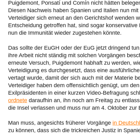
Puigdemont, Ponsatí und Comín nicht hätten belege
Diesen Nachweis haben Spanien und Italien nun mit
Verteidiger sich erneut an den Gerichtshof wenden w
Entscheidung getroffen hat, sind sogar konservativ
nun die Immunität wieder zugestehen könnte.
Das sollte der EuGH oder der EuG jetzt dringend tun,
ihre Arbeit nicht ständig mit solchen Vorgängen besc
erneute Versuch, Puigdemont habhaft zu werden, wie
Verteidigung es durchgesetzt, dass eine ausführlic
vertagt wurde, damit der sich auch mit der Materie be
Verteidiger haben dem offensichtlich genügt, um den
Exilpräsidenten in einer kurzen Video-Befragung schli
ordnete
daraufhin an, ihn noch am Freitag zu entla
die Insel verlassen und muss nur am 4. Oktober zur 
Man muss, angesichts früherer Vorgänge
in Deutsch
zu können, dass sich die trickreichen Justiz in Spani