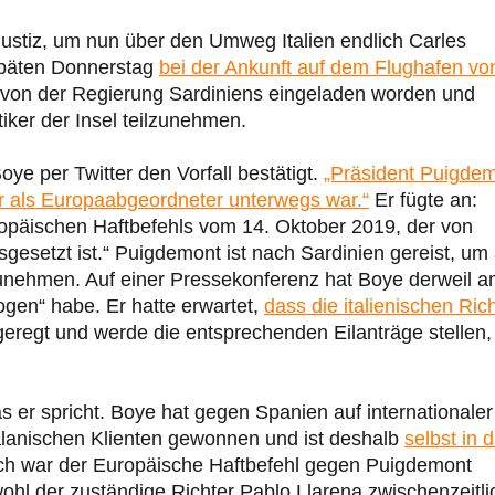
ustiz, um nun über den Umweg Italien endlich Carles
späten Donnerstag
bei der Ankunft auf dem Flughafen vo
 von der Regierung Sardiniens eingeladen worden und
ker der Insel teilzunehmen.
ye per Twitter den Vorfall bestätigt.
„Präsident Puigde
 er als Europaabgeordneter unterwegs war.“
Er fügte an:
opäischen Haftbefehls vom 14. Oktober 2019, der von
setzt ist.“ Puigdemont ist nach Sardinien gereist, um
zunehmen. Auf einer Pressekonferenz hat Boye derweil 
ogen“ habe. Er hatte erwartet,
dass die italienischen Ric
geregt und werde die entsprechenden Eilanträge stellen,
 er spricht. Boye hat gegen Spanien auf internationaler
talanischen Klienten gewonnen und ist deshalb
selbst in 
ch war der Europäische Haftbefehl gegen Puigdemont
hl der zuständige Richter Pablo Llarena zwischenzeitli