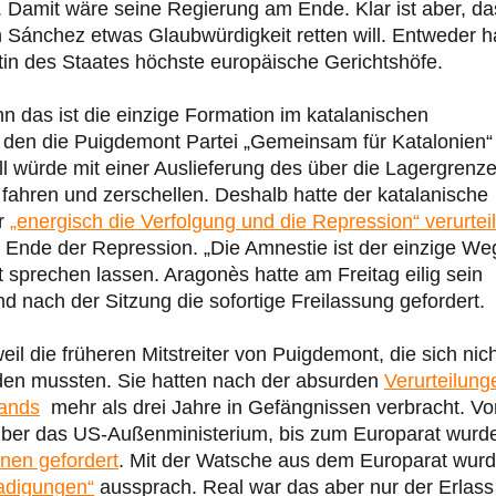
 Damit wäre seine Regierung am Ende. Klar ist aber, da
nn Sánchez etwas Glaubwürdigkeit retten will. Entweder h
tin des Staates höchste europäische Gerichtshöfe.
 das ist die einzige Formation im katalanischen
, den die Puigdemont Partei „Gemeinsam für Katalonien“
 würde mit einer Auslieferung des über die Lagergrenz
fahren und zerschellen. Deshalb hatte der katalanische
er
„energisch die Verfolgung und die Repression“ verurteil
in Ende der Repression. „Die Amnestie ist der einzige We
t sprechen lassen. Aragonès hatte am Freitag eilig sein
 nach der Sitzung die sofortige Freilassung gefordert.
l die früheren Mitstreiter von Puigdemont, die sich nich
rden mussten. Sie hatten nach der absurden
Verurteilung
tands
mehr als drei Jahre in Gefängnissen verbracht. Vo
, über das US-Außenministerium, bis zum Europarat wurd
enen gefordert
. Mit der Watsche aus dem Europarat wur
adigungen“
aussprach. Real war das aber nur der Erlass