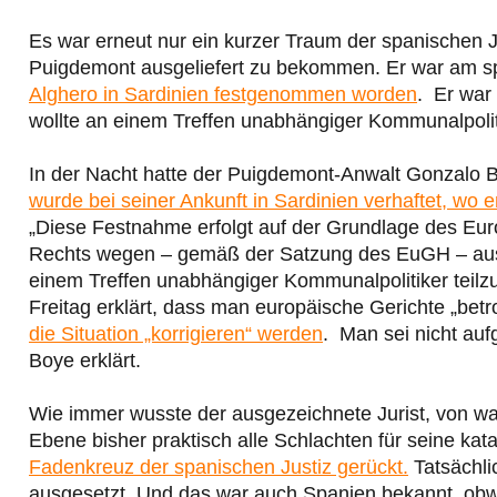
Es war erneut nur ein kurzer Traum der spanischen J
Puigdemont ausgeliefert zu bekommen. Er war am 
Alghero in Sardinien festgenommen worden
. Er war
wollte an einem Treffen unabhängiger Kommunalpoliti
In der Nacht hatte der Puigdemont-Anwalt Gonzalo Bo
wurde bei seiner Ankunft in Sardinien verhaftet, wo
„Diese Festnahme erfolgt auf der Grundlage des Eur
Rechts wegen – gemäß der Satzung des EuGH – ausge
einem Treffen unabhängiger Kommunalpolitiker teil
Freitag erklärt, dass man europäische Gerichte „betr
die Situation „korrigieren“ werden
. Man sei nicht auf
Boye erklärt.
Wie immer wusste der ausgezeichnete Jurist, von was
Ebene bisher praktisch alle Schlachten für seine ka
Fadenkreuz der spanischen Justiz gerückt.
Tatsächli
ausgesetzt. Und das war auch Spanien bekannt, obwo