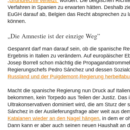
„Grundrechte verletzt”
worden. Die belgischen Richter
Verfahren in Spanien zu erwarten hätten. Deshalb zi
EuGH darauf ab, Belgien das Recht absprechen zu la
können.
„Die Amnestie ist der einzige Weg”
Gespannt darf man darauf sein, ob die spanische R
Ergebnis in Italien zu verändern. Auf europäischer 
Josep Borrell schon mächtig die Propagandatrommel
Regierungschefs Pedro Sánchez und dessen Sozial
Russland und der Puigdemont-Regierung herbeifabul
Macht die spanische Regierung nun Druck auf Italien
bekommen, kein Torpedo aus Teilen der Justiz. Das 
Ultrakonservativen dominiert wird, die am Sturz der
Sánchez in der Auslieferungsfrage aber weit aus de
Katalanen wieder an den Nagel hängen
, in dem er o
Dann kann er aber auch seinen neuen Haushalt an d