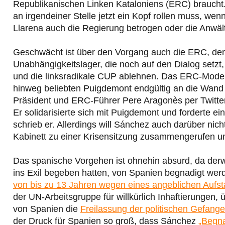
Republikanischen Linken Kataloniens (ERC) braucht.
an irgendeiner Stelle jetzt ein Kopf rollen muss, we
Llarena auch die Regierung betrogen oder die Anwäl
Geschwächt ist über den Vorgang auch die ERC, denn
Unabhängigkeitslager, die noch auf den Dialog setzt
und die linksradikale CUP ablehnen. Das ERC-Modell
hinweg beliebten Puigdemont endgültig an die Wand 
Präsident und ERC-Führer Pere Aragonès per Twitt
Er solidarisierte sich mit Puigdemont und forderte e
schrieb er. Allerdings will Sánchez auch darüber nich
Kabinett zu einer Krisensitzung zusammengerufen und
Das spanische Vorgehen ist ohnehin absurd, da derwei
ins Exil begeben hatten, von Spanien begnadigt we
von bis zu 13 Jahren wegen eines angeblichen Aufs
der UN-Arbeitsgruppe für willkürlich Inhaftierungen
von Spanien die
Freilassung der politischen Gefang
der Druck für Spanien so groß, dass Sánchez
„Begn