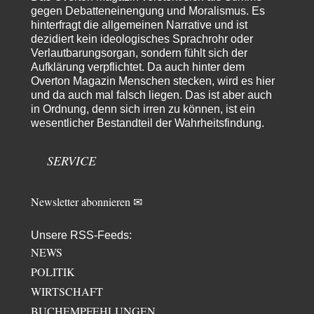
overton4cm
vor 13 Stunden zu:
gegen Debatteneinengung und Moralismus. Es
Morgen kommt der Russe, wir müssen alle sterben!
43
hinterfragt die allgemeinen Narrative und ist
Kurz gesagt: der Autor dieses Kommentars weiß es ganz genau. Er hat die
dezidiert kein ideologisches Sprachrohr oder
Deutungshoheit. In…
Verlautbarungsorgan, sondern fühlt sich der
Aufklärung verpflichtet. Da auch hinter dem
DIRTY OPERATING SYSTEM
vor 15 Stunden zu:
Overton Magazin Menschen stecken, wird es hier
Die Revolution, die nie scheiterte
21
und da auch mal falsch liegen. Das ist aber auch
@jjkoeln "Und in der Tat, steiges Problematisieren und die letzten
Winkel analysieren ist nicht hilfreich.…
in Ordnung, denn sich irren zu können, ist ein
wesentlicher Bestandteil der Wahrheitsfindung.
Bernie
vor 15 Stunden zu:
Der Anschlag auf eine Lebenslüge
3
SERVICE
@Thomas Danke für den hilfreichen Hinweis ;-) Ob Hamed Abdel-Samad
seine Thesen von Ex-US-Präsident Bush…
Ute Plass
vor 17 Stunden zu:
Newsletter abonnieren ✉
Urteil des Bundesverwaltungsgerichts zur ewigen
34
Geheimhaltung
Gaby Weber stellt fest : "So ist das in der Bundesrepublik: von
Unsere RSS-Feeds:
Transparenz, Rechtstaatlichkeit und…
NEWS
El-G
vor 17 Stunden zu:
POLITIK
US-Außenministerium: Kuba ist „weniger ein Nationalstaat
WIRTSCHAFT
32
als eine allumfassende Geheimdienst- und
Subversionsoperation
Gut, dass Sie »Schande« geschrieben haben und nicht „Scheitern“, denn
BUCHEMPFEHLUNGEN