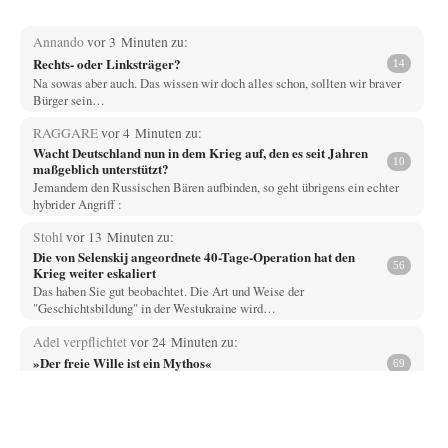
Annando
vor 3 Minuten zu:
Rechts- oder Linksträger?
14
Na sowas aber auch. Das wissen wir doch alles schon, sollten wir braver
Bürger sein…
RAGGARE
vor 4 Minuten zu:
Wacht Deutschland nun in dem Krieg auf, den es seit Jahren
10
maßgeblich unterstützt?
Jemandem den Russischen Bären aufbinden, so geht übrigens ein echter
hybrider Angriff :
Stohl
vor 13 Minuten zu:
Die von Selenskij angeordnete 40-Tage-Operation hat den
56
Krieg weiter eskaliert
Das haben Sie gut beobachtet. Die Art und Weise der
"Geschichtsbildung" in der Westukraine wird…
Adel verpflichtet
vor 24 Minuten zu:
»Der freie Wille ist ein Mythos«
69
Ich bezweifle doch sehr stark, dass das Erdmännchen überhaupt wirklich
linke Ideale beherzigt, das schon…
Rubis
vor 51 Minuten zu: