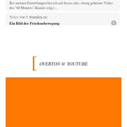
Bei meinen Ermittlungen bin ich auf dieses alte, streng geheime Video
des "60 Minutes"-Kanals (eng.)…
Trilex
vor 5 Stunden zu:
Ein Bild der Friedensbewegung
9
Die Gesellschaft ist wohl noch nicht zur Gänze kriegstauglich aber längst
nicht mehr friedensfähig. Innerer…
Vende
vor 8 Stunden zu:
Russische Blockade des Schwarzen Meeres
33
Hat Roskomnadzor neuerdings die Karten mit den russischen Raffinerien
im russischen Intranet gesperrt?
OVERTON @ YOUTUBE
Torsten
vor 8 Stunden zu:
Urteil des Bundesverwaltungsgerichts zur ewigen
35
Geheimhaltung
Der Deep-State braucht Feinde wie ein Fisch das Wasser. Und nichts
erschafft bessere Feinde als…
Ferdinand Wohlgewiehert
vor 8 Stunden zu:
Wie arm sind wir, Herr Schneider?
21
"Art. 20,1 GG: „Die Bundesrepublik Deutschland ist ein demokratischer
und sozialer Bundesstaat.“ Art. 14,2 GG:…
Zack15
vor 9 Stunden zu: