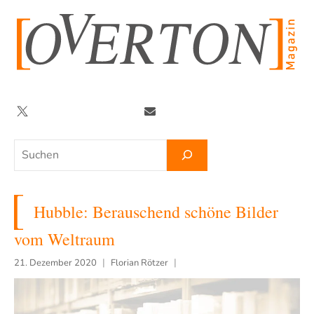
Zum
Inhalt
springen
Twitter
Facebook
YouTube
Telegram
Newsletter
Suchen
Hubble: Berauschend schöne Bilder
vom Weltraum
21. Dezember 2020
Florian Rötzer