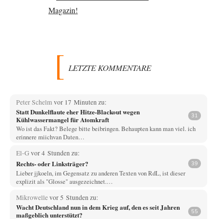
LETZTE KOMMENTARE
Peter Schelm
vor 17 Minuten zu:
Statt Dunkelflaute eher Hitze-Blackout wegen
31
Kühlwassermangel für Atomkraft
Wo ist das Fakt? Belege bitte beibringen. Behaupten kann man viel. ich
erinnere miichvan Daten…
El-G
vor 4 Stunden zu:
Rechts- oder Linksträger?
39
Lieber jjkoeln, im Gegensatz zu anderen Texten von RdL, ist dieser
explizit als "Glosse" ausgezeichnet.…
Mikrowelle
vor 5 Stunden zu:
Wacht Deutschland nun in dem Krieg auf, den es seit Jahren
55
maßgeblich unterstützt?