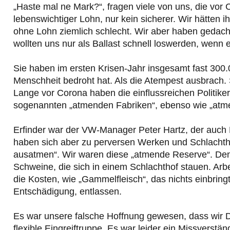
„Haste mal ne Mark?“, fragen viele von uns, die vor
lebenswichtiger Lohn, nur kein sicherer. Wir hätten i
ohne Lohn ziemlich schlecht. Wir aber haben gedacht
wollten uns nur als Ballast schnell loswerden, wenn e
Sie haben im ersten Krisen-Jahr insgesamt fast 300.
Menschheit bedroht hat. Als die Atempest ausbrach. S
Lange vor Corona haben die einflussreichen Politike
sogenannten „atmenden Fabriken“, ebenso wie „atm
Erfinder war der VW-Manager Peter Hartz, der auch 
haben sich aber zu perversen Werken und Schlachthöfe
ausatmen“. Wir waren diese „atmende Reserve“. Denn 
Schweine, die sich in einem Schlachthof stauen. Arbe
die Kosten, wie „Gammelfleisch“, das nichts einbringt
Entschädigung, entlassen.
Es war unsere falsche Hoffnung gewesen, dass wir D
flexible Eingreiftruppe. Es war leider ein Missverst