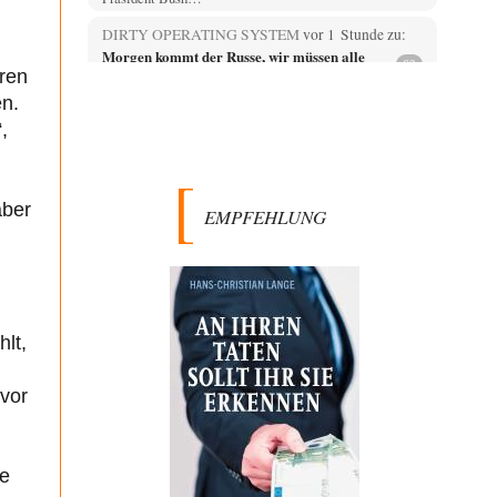
DIRTY OPERATING SYSTEM
vor 1 Stunde zu:
Morgen kommt der Russe, wir müssen alle
62
sterben!
ren
@Russischer Hacker Selbstverständlich gibt es auch in
en.
Russland Propaganda. Das würde ich nicht bestreiten
,
wollen.…
Otto Motto
vor 2 Stunden zu:
Wie arm sind wir, Herr Schneider?
15
aber
EMPFEHLUNG
Ja, wo könnte wohl ein Interview mit dem Schneider
noch erscheinen? Ganz aktuell beim DLF…
Mischa
vor 2 Stunden zu:
Russische Blockade des Schwarzen Meeres
21
Celler Loch, CSD-Anschlag, alles schon da für den 6.9. -
jetzt fehlt eigentlich nur nocjh…
lt,
Kowolski
vor 2 Stunden zu:
Helmut Schelsky – Der Mann, der den
 vor
26
Marxismus überlebte
Vor ca. 10 Jahren war ich einmal zum Tag der offenen
Tür beim Institut für…
re
Ute Plass
vor 3 Stunden zu: