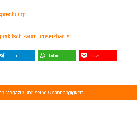
sprechung“
praktisch kaum umsetzbar ist
teilen
teilen
Pocket
ton Magazin und seine Unabhängigkeit!