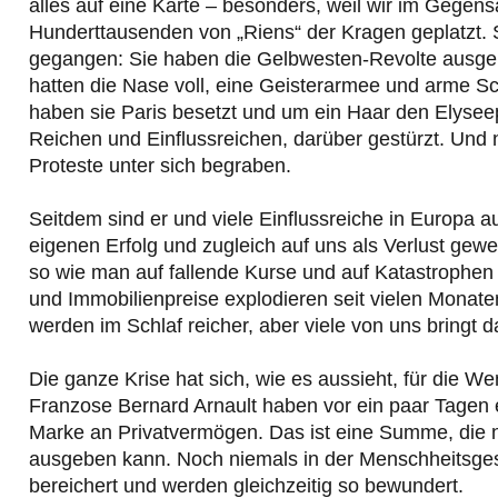
alles auf eine Karte – besonders, weil wir im Gegens
Hunderttausenden von „Riens“ der Kragen geplatzt. 
gegangen: Sie haben die Gelbwesten-Revolte ausgeru
hatten die Nase voll, eine Geisterarmee und arme Sch
haben sie Paris besetzt und um ein Haar den Elyseep
Reichen und Einflussreichen, darüber gestürzt. Und 
Proteste unter sich begraben.
Seitdem sind er und viele Einflussreiche in Europa a
eigenen Erfolg und zugleich auf uns als Verlust gewe
so wie man auf fallende Kurse und auf Katastrophen 
und Immobilienpreise explodieren seit vielen Monat
werden im Schlaf reicher, aber viele von uns bringt 
Die ganze Krise hat sich, wie es aussieht, für die W
Franzose Bernard Arnault haben vor ein paar Tagen 
Marke an Privatvermögen. Das ist eine Summe, die 
ausgeben kann. Noch niemals in der Menschheitsgesc
bereichert und werden gleichzeitig so bewundert.