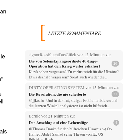
man
LETZTE KOMMENTARE
signorRossiSuchtDasGlück
vor 12 Minuten zu:
ie
Die von Selenskij angeordnete 40-Tage-
20
Operation hat den Krieg weiter eskaliert
Kursk schon vergessen? Zu verlustreich für die Ukraine?
Etwa deshalb vergessen? Sonst auch wieder die…
n“
DIRTY OPERATING SYSTEM
vor 15 Minuten zu:
e
Die Revolution, die nie scheiterte
21
@jjkoeln "Und in der Tat, steiges Problematisieren und
ll
die letzten Winkel analysieren ist nicht hilfreich.…
Bernie
vor 21 Minuten zu:
Der Anschlag auf eine Lebenslüge
4
@Thomas Danke für den hilfreichen Hinweis ;-) Ob
als
Hamed Abdel-Samad seine Thesen von Ex-US-
Präsident Bush…