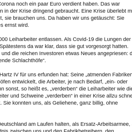
 Corona noch ein paar Euro verdient haben. Das war
hn in der Krise dringend gebraucht. Eine Krise überlebt 
, sie brauchen uns. Da haben wir uns getäuscht: Sie
s ernst wird.
000 Leiharbeiter entlassen. Als Covid-19 die Lungen der
pätestens da war klar, dass sie gut vorgesorgt hatten.
r und die reichen Investoren etwas Neues angepriesen: d
ende Schlachthöfe“.
Hartz IV für uns erfunden hat: Seine „atmenden Fabrike
n entwickelt, die Arbeiter, je nach Bedarf, „ein- oder
sonst, so heißt es, „verderben“ die Leiharbeiter wie di
iter und Schweine „verderben“ in einer Krise allzu schne
. Sie konnten uns, als Geliehene, ganz billig, ohne
eutschland am Laufen halten, als Ersatz-Arbeitsarmee, 
ändnis zwischen uns und den Fabrikbetreibern, den