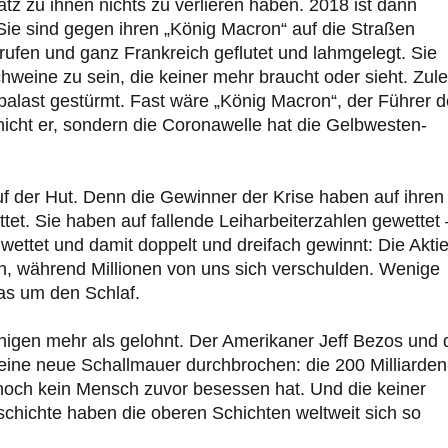
atz zu ihnen nichts zu verlieren haben. 2018 ist dann
Sie sind gegen ihren „König Macron“ auf die Straßen
fen und ganz Frankreich geflutet und lahmgelegt. Sie
weine zu sein, die keiner mehr braucht oder sieht. Zule
alast gestürmt. Fast wäre „König Macron“, der Führer d
nicht er, sondern die Coronawelle hat die Gelbwesten-
uf der Hut. Denn die Gewinner der Krise haben auf ihren
ttet. Sie haben auf fallende Leiharbeiterzahlen gewettet 
wettet und damit doppelt und dreifach gewinnt: Die Akti
en, während Millionen von uns sich verschulden. Wenige
das um den Schlaf.
enigen mehr als gelohnt. Der Amerikaner Jeff Bezos und 
eine neue Schallmauer durchbrochen: die 200 Milliarden
noch kein Mensch zuvor besessen hat. Und die keiner
hichte haben die oberen Schichten weltweit sich so