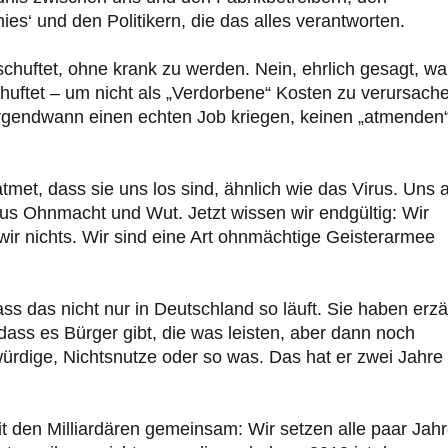
es‘ und den Politikern, die das alles verantworten.
huftet, ohne krank zu werden. Nein, ehrlich gesagt, wa
huftet – um nicht als „Verdorbene“ Kosten zu verursach
 irgendwann einen echten Job kriegen, keinen „atmenden“
atmet, dass sie uns los sind, ähnlich wie das Virus. Uns 
aus Ohnmacht und Wut. Jetzt wissen wir endgültig: Wir
wir nichts. Wir sind eine Art ohnmächtige Geisterarmee
s das nicht nur in Deutschland so läuft. Sie haben erzäh
dass es Bürger gibt, die was leisten, aber dann noch
ürdige, Nichtsnutze oder so was. Das hat er zwei Jahre
it den Milliardären gemeinsam: Wir setzen alle paar Jah