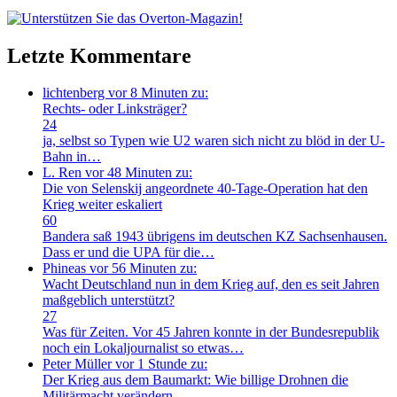
Letzte Kommentare
lichtenberg
vor 8 Minuten zu:
Rechts- oder Linksträger?
24
ja, selbst so Typen wie U2 waren sich nicht zu blöd in der U-
Bahn in…
L. Ren
vor 48 Minuten zu:
Die von Selenskij angeordnete 40-Tage-Operation hat den
Krieg weiter eskaliert
60
Bandera saß 1943 übrigens im deutschen KZ Sachsenhausen.
Dass er und die UPA für die…
Phineas
vor 56 Minuten zu:
Wacht Deutschland nun in dem Krieg auf, den es seit Jahren
maßgeblich unterstützt?
27
Was für Zeiten. Vor 45 Jahren konnte in der Bundesrepublik
noch ein Lokaljournalist so etwas…
Peter Müller
vor 1 Stunde zu:
Der Krieg aus dem Baumarkt: Wie billige Drohnen die
Militärmacht verändern