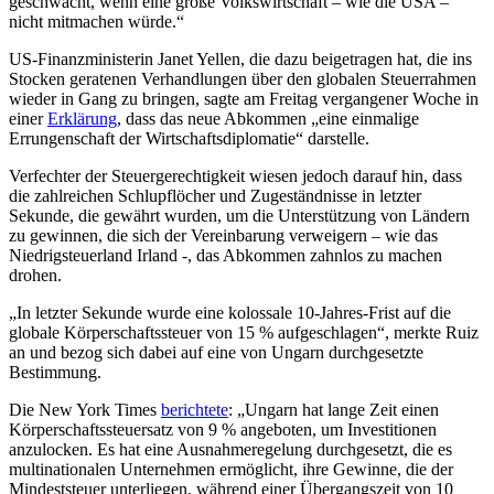
geschwächt, wenn eine große Volkswirtschaft – wie die USA –
nicht mitmachen würde.“
US-Finanzministerin Janet Yellen, die dazu beigetragen hat, die ins
Stocken geratenen Verhandlungen über den globalen Steuerrahmen
wieder in Gang zu bringen, sagte am Freitag vergangener Woche in
einer
Erklärung
, dass das neue Abkommen „eine einmalige
Errungenschaft der Wirtschaftsdiplomatie“ darstelle.
Verfechter der Steuergerechtigkeit wiesen jedoch darauf hin, dass
die zahlreichen Schlupflöcher und Zugeständnisse in letzter
Sekunde, die gewährt wurden, um die Unterstützung von Ländern
zu gewinnen, die sich der Vereinbarung verweigern – wie das
Niedrigsteuerland Irland -, das Abkommen zahnlos zu machen
drohen.
„In letzter Sekunde wurde eine kolossale 10-Jahres-Frist auf die
globale Körperschaftssteuer von 15 % aufgeschlagen“, merkte Ruiz
an und bezog sich dabei auf eine von Ungarn durchgesetzte
Bestimmung.
Die New York Times
berichtete
: „Ungarn hat lange Zeit einen
Körperschaftssteuersatz von 9 % angeboten, um Investitionen
anzulocken. Es hat eine Ausnahmeregelung durchgesetzt, die es
multinationalen Unternehmen ermöglicht, ihre Gewinne, die der
Mindeststeuer unterliegen, während einer Übergangszeit von 10