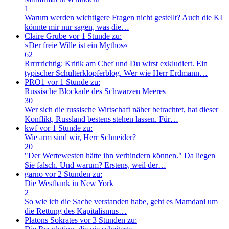
1
Warum werden wichtigere Fragen nicht gestellt? Auch die KI
könnte mir nur sagen, was die…
Claire Grube
vor 1 Stunde zu:
»Der freie Wille ist ein Mythos«
62
Rrrrrrichtig: Kritik am Chef und Du wirst exkludiert. Ein
typischer Schulterklopferblog. Wer wie Herr Erdmann…
PRO1
vor 1 Stunde zu:
Russische Blockade des Schwarzen Meeres
30
Wer sich die russische Wirtschaft näher betrachtet, hat dieser
Konflikt, Russland bestens stehen lassen. Für…
kwf
vor 1 Stunde zu:
Wie arm sind wir, Herr Schneider?
20
"Der Wertewesten hätte ihn verhindern können." Da liegen
Sie falsch. Und warum? Erstens, weil der…
garno
vor 2 Stunden zu:
Die Westbank in New York
2
So wie ich die Sache verstanden habe, geht es Mamdani um
die Rettung des Kapitalismus…
Platons Sokrates
vor 3 Stunden zu: