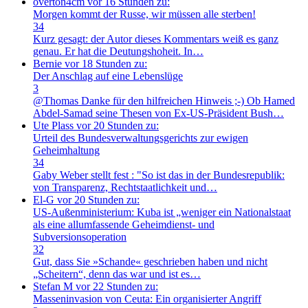
overton4cm
vor 16 Stunden zu:
Morgen kommt der Russe, wir müssen alle sterben!
34
Kurz gesagt: der Autor dieses Kommentars weiß es ganz
genau. Er hat die Deutungshoheit. In…
Bernie
vor 18 Stunden zu:
Der Anschlag auf eine Lebenslüge
3
@Thomas Danke für den hilfreichen Hinweis ;-) Ob Hamed
Abdel-Samad seine Thesen von Ex-US-Präsident Bush…
Ute Plass
vor 20 Stunden zu:
Urteil des Bundesverwaltungsgerichts zur ewigen
Geheimhaltung
34
Gaby Weber stellt fest : "So ist das in der Bundesrepublik:
von Transparenz, Rechtstaatlichkeit und…
El-G
vor 20 Stunden zu:
US-Außenministerium: Kuba ist „weniger ein Nationalstaat
als eine allumfassende Geheimdienst- und
Subversionsoperation
32
Gut, dass Sie »Schande« geschrieben haben und nicht
„Scheitern“, denn das war und ist es…
Stefan M
vor 22 Stunden zu:
Masseninvasion von Ceuta: Ein organisierter Angriff