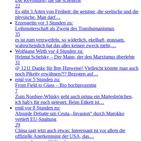
Die Revolution, die nie scheiterte
22
Es gibt 3 Arten von Freiheit: die geistige ,die seelische und die
physische. Man darf…
Erzengelin
vor 3 Stunden zu:
Leihmutterschaft als Zweig des Transhumanismus
35
es ist zum verzweifeln. so widerlich. ekelhaft, grausam.
wahrscheinlich hat das alles keinen zweck mehr,…
Wolfgang Wirth
vor 4 Stunden zu:
Helmut Schelsky – Der Mann, der den Marxismus überlebte
31
@ 1211 Danke für Ihre Hinweise! Vielleicht könnte man auch
noch Piketty erwähnen?!? Bezogen auf…
emil
vor 5 Stunden zu:
From Field to Glass – Bio hochprozentig
7
Zum Nordsee-Whisky geht auch prima ein Matjesbrötchen,
ich hab's für euch getestet. Beim Etikett ist…
emil
vor 8 Stunden zu:
Absurde Debatte um Ceuta-„Invasion“ durch Marokko
vertieft EU-Spaltung
29
China sagt jetzt auch etwas: Interessant ist vor allem die
offizielle Anerkennung der USA, das…