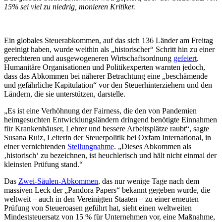
15% sei viel zu niedrig, monieren Kritiker.
Ein globales Steuerabkommen, auf das sich 136 Länder am Freitag
geeinigt haben, wurde weithin als „historischer“ Schritt hin zu einer
gerechteren und ausgewogeneren Wirtschaftsordnung
gefeiert
.
Humanitäre Organisationen und Politikexperten warnten jedoch,
dass das Abkommen bei näherer Betrachtung eine „beschämende
und gefährliche Kapitulation“ vor den Steuerhinterziehern und den
Ländern, die sie unterstützen, darstelle.
„Es ist eine Verhöhnung der Fairness, die den von Pandemien
heimgesuchten Entwicklungsländern dringend benötigte Einnahmen
für Krankenhäuser, Lehrer und bessere Arbeitsplätze raubt“, sagte
Susana Ruiz, Leiterin der Steuerpolitik bei Oxfam International, in
einer vernichtenden
Stellungnahme
. „Dieses Abkommen als
‚historisch‘ zu bezeichnen, ist heuchlerisch und hält nicht einmal der
kleinsten Prüfung stand.“
Das
Zwei-Säulen-Abkommen
, das nur wenige Tage nach dem
massiven Leck der „Pandora Papers“ bekannt gegeben wurde, die
weltweit – auch in den Vereinigten Staaten – zu einer erneuten
Prüfung von Steueroasen geführt hat, sieht einen weltweiten
Mindeststeuersatz von 15 % für Unternehmen vor, eine Maßnahme,