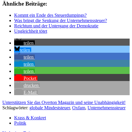
Ähnliche Beiträge:
Kommt ein Ende des Steuerdumpings?
Was bringt die Senkung der Unternehmenssteuer?
Reichtum und der Untergang der Demokratie
Ungleichheit tötet
teilen
teilen
teilen
teilen
teilen
Pocket
drucken
E-Mail
Unterstützen Sie das Overton Magazin und seine Unabhängigkeit!
Schlagwörter:
globale Mindeststeuer
,
Oxfam
,
Unternehmenssteuer
Krass & Konkret
Politik