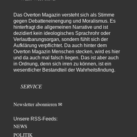
Adel verpflichtet
vor 11 Stunden zu:
»Der freie Wille ist ein Mythos«
70
Vielen Dank, hatte ich nicht auf dem Schirm, weil ich ihn nicht mehr
Das Overton Magazin versteht sich als Stimme
lese. Beweist…
gegen Debatteneinengung und Moralismus. Es
hinterfragt die allgemeinen Narrative und ist
garno
vor 13 Stunden zu:
dezidiert kein ideologisches Sprachrohr oder
Absurde Debatte um Ceuta-„Invasion“ durch Marokko
28
Verlautbarungsorgan, sondern fühlt sich der
vertieft EU-Spaltung
Aufklärung verpflichtet. Da auch hinter dem
Gratuliere, du hast erkannt wer hier der Bösewicht ist. Dann kann es ja
gar nicht…
Overton Magazin Menschen stecken, wird es hier
und da auch mal falsch liegen. Das ist aber auch
Schattenland
vor 14 Stunden zu:
in Ordnung, denn sich irren zu können, ist ein
Unkabarettistische Anstalten
1
wesentlicher Bestandteil der Wahrheitsfindung.
Dem schließe ich mich 100 pro an - das deutsche politische Kabarett ist
tot (Lisa…
SERVICE
YaSa
vor 15 Stunden zu:
Dissonanzen
1
Kleine Korrektur: Anders als Moshe Zuckermann schildet gab es in den
Newsletter abonnieren ✉
1960er und 1970er Jahren…
Wolfgang Wirth
vor 16 Stunden zu:
Unsere RSS-Feeds:
Entkernen, Umfunktionieren und (feindlich) Übernehmen
48
NEWS
@Froschhaut Vielen Dank für Ihre freundlichen Worte. Ich nehme an,
POLITIK
dass ich dass stellvertretend auch…