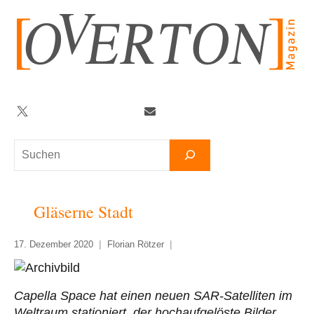
Zum
Inhalt
springen
Twitter
Facebook
YouTube
Telegram
Newsletter
Suchen
Gläserne Stadt
17. Dezember 2020
Florian Rötzer
Capella Space hat einen neuen SAR-Satelliten im
Weltraum stationiert, der hochaufgelöste Bilder