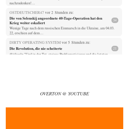
nachzudenken!…
OSTDEUTSCHER47
vor 2 Stunden zu:
Die von Selenskij angeordnete 40-Tage-Operation hat den
34
Krieg weiter eskaliert
Wenige Tage nach dem russischen Einmarsch in die Ukraine, am 04.03.
22, erschien auf dem…
DIRTY OPERATING SYSTEM
vor 5 Stunden zu:
Die Revolution, die nie scheiterte
21
@jjkoeln "Und in der Tat, steiges Problematisieren und die letzten
Winkel analysieren ist nicht hilfreich.…
Bernie
vor 5 Stunden zu:
Der Anschlag auf eine Lebenslüge
3
@Thomas Danke für den hilfreichen Hinweis ;-) Ob Hamed Abdel-Samad
seine Thesen von Ex-US-Präsident Bush…
OVERTON @ YOUTUBE
Klau-Die
vor 6 Stunden zu:
Helmut Schelsky – Der Mann, der den Marxismus überlebte
27
Er fragte, wem Fabriken gehören. Die Gegenwart zwingt zu einer anderen
Frage: Wer besitzt die…
DIRTY OPERATING SYSTEM
vor 6 Stunden zu:
Morgen kommt der Russe, wir müssen alle sterben!
62