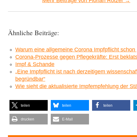
Mehr Beiträge von Florian Rötzer →
Ähnliche Beiträge:
Warum eine allgemeine Corona Impfpflicht schon 
Corona-Prozesse gegen Pflegekräfte: Erst beklats
Impf & Schande
„Eine Impfpflicht ist nach derzeitigem wissenschaf
begründbar“
Wie sieht die aktualisierte Impfempfehlung der 
teilen
teilen
teilen
drucken
E-Mail