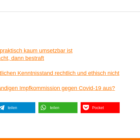
praktisch kaum umsetzbar ist
cht, dann bestraft
tlichen Kenntnisstand rechtlich und ethisch nicht
Ständigen Impfkommission gegen Covid-19 aus?
teilen
teilen
Pocket