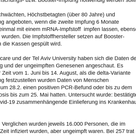
hwächten, Höchstbetagten (über 80 Jahre) und
ng angeboten, wenn die zweite Impfung 6 Monate
einmal mit einem mRNA-Impfstoff impfen lassen, ebens
 wurden. Die Impfstoffhersteller setzen auf Booster-
n die Kassen gespült wird.
care und der Tel Aviv University haben sich die Daten de
ng und der ungeimpften Genesenen angeschaut. Es
Zeit vom 1. Juni bis 14. August, als die delta-Variante
kung festzustellen wurden Daten von Menschen
zum 28.2. einen positiven PCR-Befund oder bis zu dem
osis bis zum 25. Mai hatten. Untersucht wurde: bestätigt
ovid-19 zusammenhängende Einlieferung ins Krankenha
. Verglichen wurden jeweils 16.000 Personen, die im
it infiziert wurden, aber ungeimpft waren. Bei 257 trat 