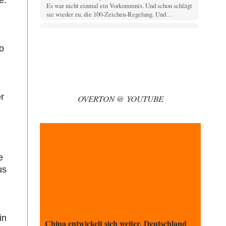
Es war nicht einmal ein Vorkommnis. Und schon schlägt
sie wieder zu, die 100-Zeichen-Regelung. Und…
Vende
vor 57 Minuten zu:
Russische Blockade des Schwarzen Meeres
33
o
Hat Roskomnadzor neuerdings die Karten mit den
russischen Raffinerien im russischen Intranet gesperrt?
Torsten
vor 1 Stunde zu:
Urteil des Bundesverwaltungsgerichts zur
35
ewigen Geheimhaltung
r
OVERTON @ YOUTUBE
Der Deep-State braucht Feinde wie ein Fisch das
Wasser. Und nichts erschafft bessere Feinde als…
Ferdinand Wohlgewiehert
vor 2 Stunden zu:
Wie arm sind wir, Herr Schneider?
21
"Art. 20,1 GG: „Die Bundesrepublik Deutschland ist ein
e
demokratischer und sozialer Bundesstaat.“ Art. 14,2
GG:…
us
Zack15
vor 2 Stunden zu:
Die Westbank in New York
5
Noch so einer, der viel schwatzt, wenn der Tag lang ist.
Etwa die Frage nach…
in
China entwickelt sich weiter, Deutschland