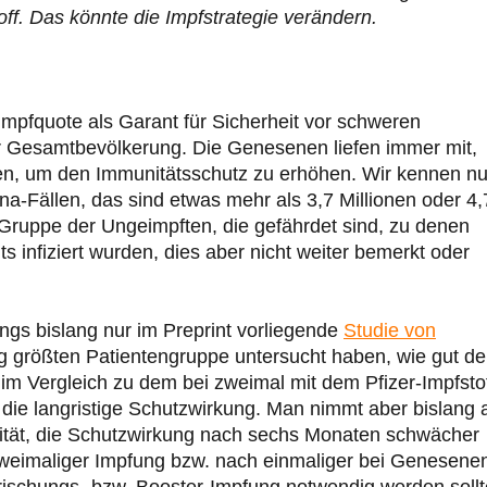
ff. Das könnte die Impfstrategie verändern.
Impfquote als Garant für Sicherheit vor schweren
der Gesamtbevölkerung. Die Genesenen liefen immer mit,
sen, um den Immunitätsschutz zu erhöhen. Wir kennen nu
a-Fällen, das sind etwas mehr als 3,7 Millionen oder 4,
ruppe der Ungeimpften, die gefährdet sind, zu denen
 infiziert wurden, dies aber nicht weiter bemerkt oder
ngs bislang nur im Preprint vorliegende
Studie von
ng größten Patientengruppe untersucht haben, wie gut de
m Vergleich zu dem bei zweimal mit dem Pfizer-Impfsto
 die langristige Schutzwirkung. Man nimmt aber bislang 
nität, die Schutzwirkung nach sechs Monaten schwächer
zweimaliger Impfung bzw. nach einmaliger bei Genesene
rischungs- bzw. Booster-Impfung notwendig werden sollt