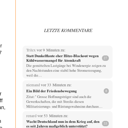
LETZTE KOMMENTARE
r
Trilex
vor 9 Minuten zu:
7
Statt Dunkelflaute eher Hitze-Blackout wegen
27
Kühlwassermangel für Atomkraft
Die gemittelten Lastgänge bei Windenergie zeigen zu
den Nachtstunden eine stabil hohe Stromerzeugung,
weil die…
niemand
vor 33 Minuten zu:
Ein Bild der Friedensbewegung
8
r
Zitat:" Grosse Hoffnungsträger sind auch die
ff
Gewerkschaften, die mit Streiks diesen
Militarisierungs- und Rüstungswahnsinn durchaus…
an,
renard
vor 53 Minuten zu:
n
Wacht Deutschland nun in dem Krieg auf, den
53
es seit Jahren maßgeblich unterstützt?
e.