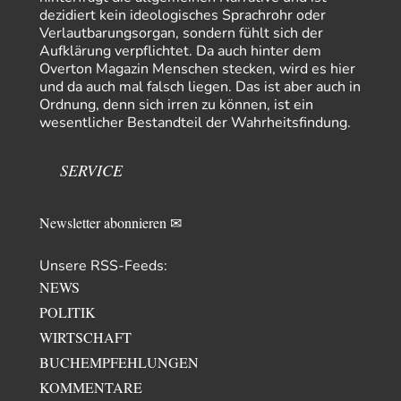
dezidiert kein ideologisches Sprachrohr oder
Platons Sokrates
vor 18 Stunden zu:
Verlautbarungsorgan, sondern fühlt sich der
Die Revolution, die nie scheiterte
22
Aufklärung verpflichtet. Da auch hinter dem
Es gibt 3 Arten von Freiheit: die geistige ,die seelische und die physische.
Overton Magazin Menschen stecken, wird es hier
Man darf…
und da auch mal falsch liegen. Das ist aber auch in
Ordnung, denn sich irren zu können, ist ein
Erzengelin
vor 19 Stunden zu:
wesentlicher Bestandteil der Wahrheitsfindung.
Leihmutterschaft als Zweig des Transhumanismus
35
es ist zum verzweifeln. so widerlich. ekelhaft, grausam. wahrscheinlich
hat das alles keinen zweck mehr,…
SERVICE
emil
vor 21 Stunden zu:
From Field to Glass – Bio hochprozentig
7
Newsletter abonnieren ✉
Zum Nordsee-Whisky geht auch prima ein Matjesbrötchen, ich hab's für
euch getestet. Beim Etikett ist…
Unsere RSS-Feeds:
emil
vor 23 Stunden zu:
NEWS
Absurde Debatte um Ceuta-„Invasion“ durch Marokko
20
vertieft EU-Spaltung
POLITIK
China sagt jetzt auch etwas: Interessant ist vor allem die offizielle
WIRTSCHAFT
Anerkennung der USA, das…
BUCHEMPFEHLUNGEN
overton4cm
vor 1 Tag zu:
Morgen kommt der Russe, wir müssen alle sterben!
KOMMENTARE
12