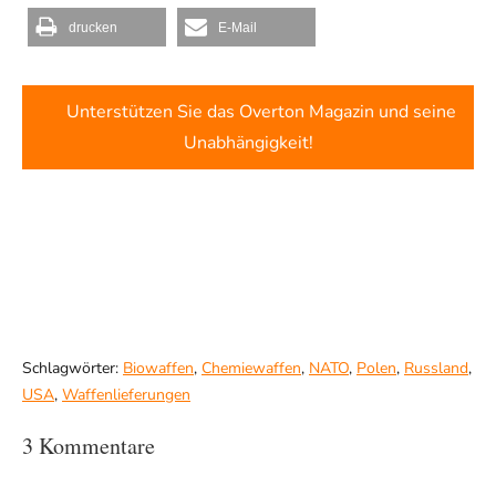
drucken
E-Mail
Unterstützen Sie das Overton Magazin und seine
Unabhängigkeit!
Schlagwörter:
Biowaffen
,
Chemiewaffen
,
NATO
,
Polen
,
Russland
,
USA
,
Waffenlieferungen
3 Kommentare