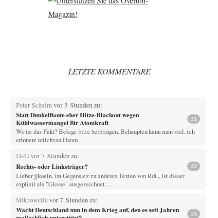
LETZTE KOMMENTARE
Peter Schelm
vor 3 Stunden zu:
Statt Dunkelflaute eher Hitze-Blackout wegen
31
Kühlwassermangel für Atomkraft
Wo ist das Fakt? Belege bitte beibringen. Behaupten kann man viel. ich
erinnere miichvan Daten…
El-G
vor 7 Stunden zu:
Rechts- oder Linksträger?
39
Lieber jjkoeln, im Gegensatz zu anderen Texten von RdL, ist dieser
explizit als "Glosse" ausgezeichnet.…
Mikrowelle
vor 7 Stunden zu:
Wacht Deutschland nun in dem Krieg auf, den es seit Jahren
55
maßgeblich unterstützt?