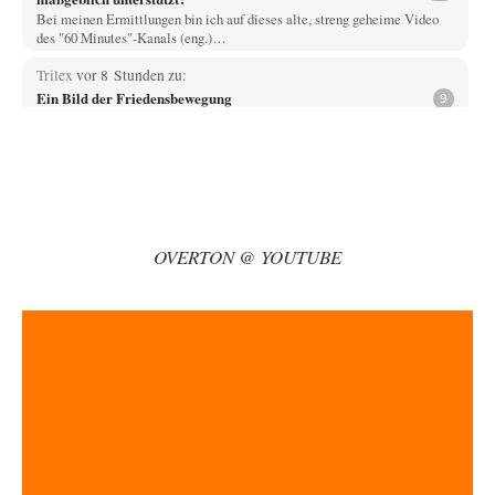
Bei meinen Ermittlungen bin ich auf dieses alte, streng geheime Video
des "60 Minutes"-Kanals (eng.)…
Trilex
vor 8 Stunden zu:
Ein Bild der Friedensbewegung
9
Die Gesellschaft ist wohl noch nicht zur Gänze kriegstauglich aber längst
nicht mehr friedensfähig. Innerer…
Vende
vor 10 Stunden zu:
Russische Blockade des Schwarzen Meeres
33
Hat Roskomnadzor neuerdings die Karten mit den russischen Raffinerien
im russischen Intranet gesperrt?
OVERTON @ YOUTUBE
Torsten
vor 11 Stunden zu:
Urteil des Bundesverwaltungsgerichts zur ewigen
35
Geheimhaltung
Der Deep-State braucht Feinde wie ein Fisch das Wasser. Und nichts
erschafft bessere Feinde als…
Ferdinand Wohlgewiehert
vor 11 Stunden zu:
Wie arm sind wir, Herr Schneider?
21
"Art. 20,1 GG: „Die Bundesrepublik Deutschland ist ein demokratischer
und sozialer Bundesstaat.“ Art. 14,2 GG:…
Zack15
vor 11 Stunden zu: