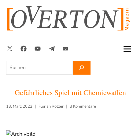
Zum
Inhalt
springen
Twitter
Facebook
YouTube
Telegram
Newsletter
Suchen
Gefährliches Spiel mit Chemiewaffen
13. März 2022
Florian Rötzer
3 Kommentare