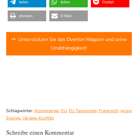
teilen
teilen
Pocket
drucken
E-Mail
Unterstützen Sie das Overton Magazin und seine
Unabhängigkeit!
Schlagwörter:
Atomenergie
,
EU
,
EU-Taxonomie
,
Frankreich
,
grüne
Energie
,
Ukraine-Konflikt
Schreibe einen Kommentar