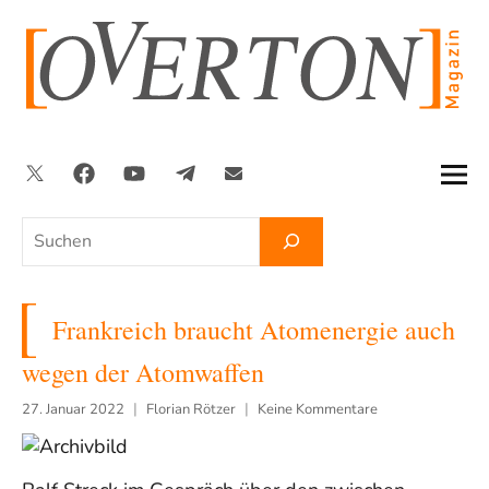
Zum
Inhalt
springen
Twitter
Facebook
YouTube
Telegram
Newsletter
Suchen
Frankreich braucht Atomenergie auch
wegen der Atomwaffen
27. Januar 2022
Florian Rötzer
Keine Kommentare