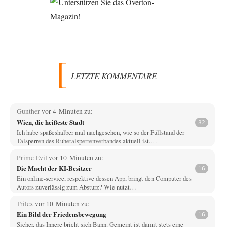
LETZTE KOMMENTARE
Gunther
vor 4 Minuten zu:
Wien, die heißeste Stadt
32
Ich habe spaßeshalber mal nachgesehen, wie so der Füllstand der
Talsperren des Ruhetalsperrenverbandes aktuell ist.…
Prime Evil
vor 10 Minuten zu:
Die Macht der KI-Besitzer
16
Ein online-service, respektive dessen App, bringt den Computer des
Autors zuverlässig zum Absturz? Wie nutzt…
Trilex
vor 10 Minuten zu:
Ein Bild der Friedensbewegung
16
Sicher, das Innere bricht sich Bann. Gemeint ist damit stets eine