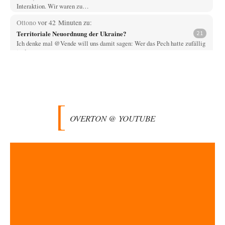
Interaktion. Wir waren zu…
Ottono
vor 42 Minuten zu:
Territoriale Neuordnung der Ukraine?
21
Ich denke mal @Vende will uns damit sagen: Wer das Pech hatte zufällig
in dem…
PaulKehl
vor 4 Stunden zu:
Wacht Deutschland nun in dem Krieg auf, den es seit Jahren
74
maßgeblich unterstützt?
Ich tippe auf die Ukros. Für solche James Bond-Aktionen ist der VS zu
tappsig. Bei…
OVERTON @ YOUTUBE
PaulKehl
vor 5 Stunden zu:
CSD-Anschlag: Amri 2.0?
11
Diesmal war es ein handy mit Bekennervideo. Auch nicht schlecht. -
niemals konnte Abdul ohne…
jemp1965
vor 7 Stunden zu:
Statt Dunkelflaute eher Hitze-Blackout wegen
65
Kühlwassermangel für Atomkraft
@Theo Noestonto: Sind Sie jetzt hier der Forums-Schiedsrichter und
entscheiden, was "faktenfrei" ist??
drummy-b
vor 11 Stunden zu: