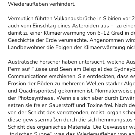
Wiederaufleben verhindert.
Vermutlich führten Vulkanausbrüche in Sibirien vo
auch vom Einschlag eines Asteroiden aus – zu eine
damit zu einer Klimaerwärmung von 6-12 Grad in d
Geschichte der Erde verursachte. Angenommen wird,
Landbewohner die Folgen der Klimaerwärmung nich
Australische Forscher haben untersucht, welche A
Perm auf Flüsse und Seen am Beispiel des Sydneyb
Communications erschienen. Sie entdeckten, dass es
Erosion der Böden zu mehreren Wellen starker Alge
und Quadrisporites) gekommen ist. Normalerweise 
der Photosynthese. Wenn sie sich aber durch Erw
setzen sie freien Sauerstoff und Toxine frei. Nach 
von der Schicht des verrottenden, meist organisch
diese gewissermaßen durch die sich hemmungslos
Schicht des organisches Materials. Die Gewässer w
„toxischen Suppe“, was das Wiederaufleben von an