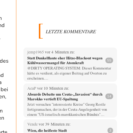
n
nd
LETZTE KOMMENTARE
r
jemp1965
vor 4 Minuten zu:
Statt Dunkelflaute eher Hitze-Blackout wegen
 des
55
Kühlwassermangel für Atomkraft
@DIRTY OPERATING SYSTEM: Dieser Kommentar
hätte es verdient, als eigener Beitrag auf Overton zu
nd
erscheinen.…
a
AeaP
vor 10 Minuten zu:
 bei
Absurde Debatte um Ceuta-„Invasion“ durch
en,
14
Marokko vertieft EU-Spaltung
Jetzt versuchen "interessierte Kreise" Georg Restle
fertigzumachen, der in der Ceuta-Angelegenheit von
en
einem "US-israelisch-marokkanischen Bündnis"…
en
Vende
vor 39 Minuten zu:
Wien, die heißeste Stadt
3
rte.