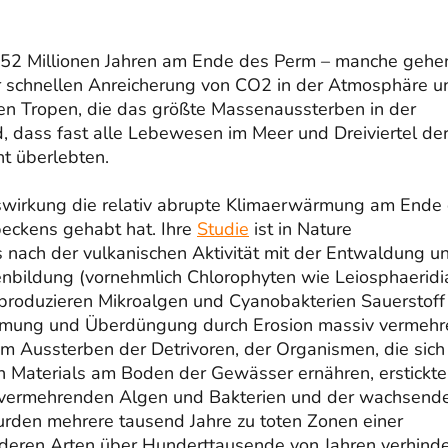
r 252 Millionen Jahren am Ende des Perm – manche gehe
r schnellen Anreicherung von CO2 in der Atmosphäre u
en Tropen, die das größte Massenaussterben in der
 dass fast alle Lebewesen im Meer und Dreiviertel de
t überlebten.
uswirkung die relativ abrupte Klimaerwärmung am Ende
eckens gehabt hat. Ihre
Studie
ist in Nature
 nach der vulkanischen Aktivität mit der Entwaldung u
nbildung (vornehmlich Chlorophyten wie Leiosphaeridi
produzieren Mikroalgen und Cyanobakterien Sauerstoff
ärmung und Überdüngung durch Erosion massiv vermehr
dem Aussterben der Detrivoren, der Organismen, die sich
en Materials am Boden der Gewässer ernähren, erstickt
 vermehrenden Algen und Bakterien und der wachsend
urden mehrere tausend Jahre zu toten Zonen einer
deren Arten über Hunderttausende von Jahren verhinde