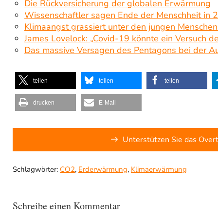
Die Rückversicherung der globalen Erwärmung
Wissenschaftler sagen Ende der Menschheit in 2
Klimaangst grassiert unter den jungen Menschen
James Lovelock: „Covid-19 könnte ein Versuch der
Das massive Versagen des Pentagons bei der Au
teilen
teilen
teilen
drucken
E-Mail
Unterstützen Sie das Over
Schlagwörter:
CO2
,
Erderwärmung
,
Klimaerwärmung
Schreibe einen Kommentar