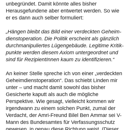
unbegründet. Damit könnte alles bisher
Herausgefundene aber entwertet werden. So wie
er es dann auch selber formuliert:
„Hängen bleibt das Bild einer ver­deck­ten Geheim­
dienst­ope­ra­tion. Die Politik erscheint als gänz­lich
durch­ma­ni­pu­lier­tes Lügen­ge­bäude. Legi­time Kri­tik­
punkte werden diesem Axiom unter­ge­ord­net und
sind für Rezi­pi­en­tIn­nen kaum zu identifizieren.“
An keiner Stelle spreche ich von einer „verdeckten
Geheimdienstoperation“. Das schiebt Linden mir
unter – und macht damit sowohl das bisher
Gesicherte kaputt als auch die mögliche
Perspektive. Wie gesagt, vielleicht kommen wir
irgendwann zu einem solchen Punkt, zumal der
Verdacht, der Amri-Freund Bilel Ben Ammar sei V-
Mann des Bundesamtes für Verfassungsschutz
gewesen, in genau diese Richtung weist. (Dieser