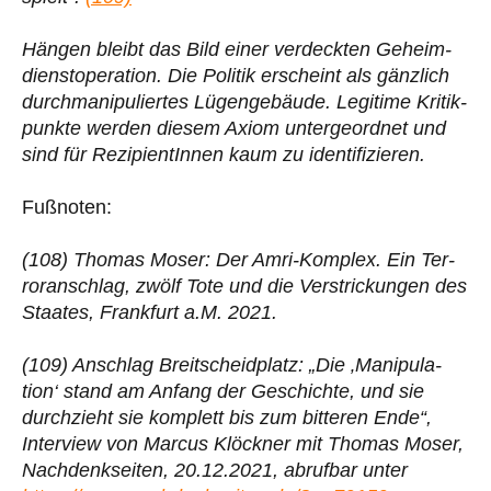
Hängen bleibt das Bild einer ver­deck­ten Geheim­
dienst­ope­ra­tion. Die Politik erscheint als gänz­lich
durch­ma­ni­pu­lier­tes Lügen­ge­bäude. Legi­time Kri­tik­
punkte werden diesem Axiom unter­ge­ord­net und
sind für Rezi­pi­en­tIn­nen kaum zu identifizieren.
Fußnoten:
(108) Thomas Moser: Der Amri-Komplex. Ein Ter­
ror­an­schlag, zwölf Tote und die Ver­stri­ckun­gen des
Staates, Frank­furt a.M. 2021.
(109) Anschlag Breit­scheid­platz: „Die ‚Mani­pu­la­
tion‘ stand am Anfang der Geschichte, und sie
durch­zieht sie kom­plett bis zum bit­te­ren Ende“,
Inter­view von Marcus Klöck­ner mit Thomas Moser,
Nach­denk­sei­ten, 20.12.2021, abruf­bar unter