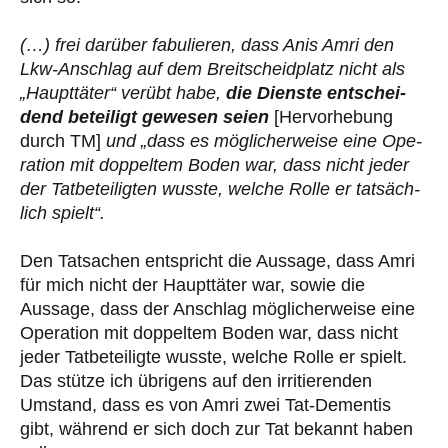
(…) frei darüber fabu­lie­ren, dass Anis Amri den
Lkw-Anschlag auf dem Breit­scheid­platz nicht als
„Haupt­tä­ter“ verübt habe,
die Dienste ent­schei­
dend betei­ligt gewesen seien
[Hervorhebung
durch TM]
und „dass es mög­li­cher­weise eine Ope­
ra­tion mit dop­pel­tem Boden war, dass nicht jeder
der Tat­be­tei­lig­ten wusste, welche Rolle er tat­säch­
lich spielt“.
Den Tatsachen entspricht die Aussage, dass Amri
für mich nicht der Haupttäter war, sowie die
Aussage, dass der Anschlag möglicherweise eine
Operation mit doppeltem Boden war, dass nicht
jeder Tatbeteiligte wusste, welche Rolle er spielt.
Das stütze ich übrigens auf den irritierenden
Umstand, dass es von Amri zwei Tat-Dementis
gibt, während er sich doch zur Tat bekannt haben