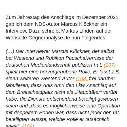
Zum Jahrestag des Anschlags im Dezember 2021
gab ich dem NDS-Autor Marcus Klöckner ein
Interview. Dazu schreibt Markus Linden auf der
Webseite Gegneranalyse.de nun Folgendes:
(…) Der Inter­viewer Marcus Klöck­ner, der selbst
bei Westend und
Rubikon
Pau­schal­ver­risse der
deut­schen Medi­en­land­schaft publi­ziert hat,
(107)
spielt hier eine her­vor­ge­ho­bene Rolle. Er lässt z.B.
einen wei­te­ren Westend-Autor
(108)
frei darüber
fabu­lie­ren, dass Anis Amri den Lkw-Anschlag auf
dem Breit­scheid­platz nicht als „Haupt­tä­ter“ verübt
habe, die Dienste ent­schei­dend betei­ligt gewesen
seien und „dass es mög­li­cher­weise eine Ope­ra­tion
mit dop­pel­tem Boden war, dass nicht jeder der Tat­
be­tei­lig­ten wusste, welche Rolle er tat­säch­lich
spielt“.
(109)