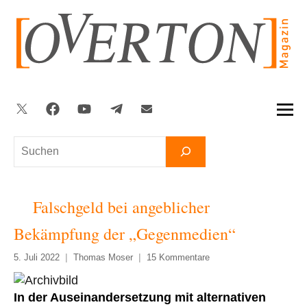
Zum
Inhalt
springen
Twitter
Facebook
YouTube
Telegram
Newsletter
Suchen
Falschgeld bei angeblicher
Bekämpfung der „Gegenmedien“
5. Juli 2022
Thomas Moser
15 Kommentare
In der Auseinandersetzung mit alternativen