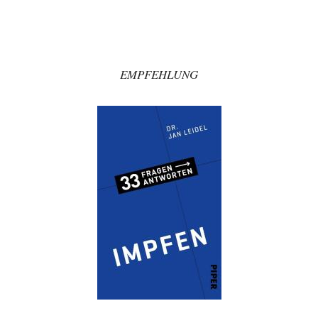
Bernie
vor 8 Stunden zu:
Der Anschlag auf eine Lebenslüge
3
@Thomas Danke für den hilfreichen Hinweis ;-) Ob Hamed Abdel-Samad
seine Thesen von Ex-US-Präsident Bush…
EMPFEHLUNG
Klau-Die
vor 8 Stunden zu:
Helmut Schelsky – Der Mann, der den Marxismus überlebte
27
Er fragte, wem Fabriken gehören. Die Gegenwart zwingt zu einer anderen
Frage: Wer besitzt die…
DIRTY OPERATING SYSTEM
vor 9 Stunden zu:
Morgen kommt der Russe, wir müssen alle sterben!
62
@Russischer Hacker Selbstverständlich gibt es auch in Russland
Propaganda. Das würde ich nicht bestreiten wollen.…
Ute Plass
vor 10 Stunden zu:
Urteil des Bundesverwaltungsgerichts zur ewigen
34
Geheimhaltung
Gaby Weber stellt fest : "So ist das in der Bundesrepublik: von
Transparenz, Rechtstaatlichkeit und…
El-G
vor 11 Stunden zu:
US-Außenministerium: Kuba ist „weniger ein Nationalstaat
32
als eine allumfassende Geheimdienst- und