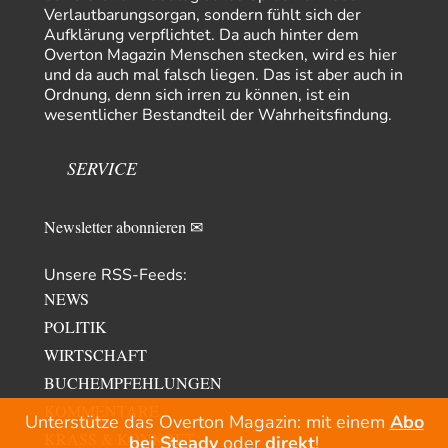
Verlautbarungsorgan, sondern fühlt sich der
Junglöwen des Kalifats
3
Aufklärung verpflichtet. Da auch hinter dem
Vielen Dank an die Autoren des Artikels dafür, daß sie die Situation einer
Overton Magazin Menschen stecken, wird es hier
Ethnie beleuchten,…
und da auch mal falsch liegen. Das ist aber auch in
Zack15
vor 1 Tag zu:
Ordnung, denn sich irren zu können, ist ein
Leihmutterschaft als Zweig des Transhumanismus
34
wesentlicher Bestandteil der Wahrheitsfindung.
Spahn ist an seiner offensichtlichen kognitiven Dissonanz gescheitert,
und weil Viele in seiner Partei auf…
SERVICE
Newsletter abonnieren ✉
Unsere RSS-Feeds:
NEWS
POLITIK
WIRTSCHAFT
BUCHEMPFEHLUNGEN
KOMMENTARE
Unterstütze das Overton Magazin: mit einem
Abo
KRASS & KONKRET
bei Steady
oder
direkt
!