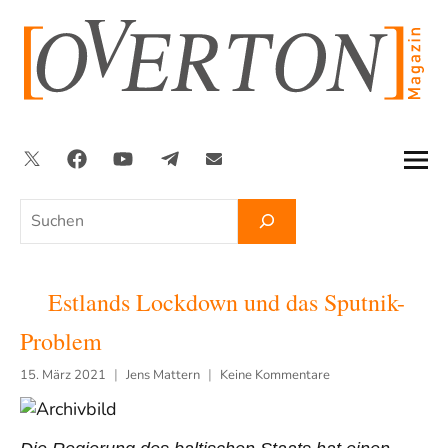
Zum
Inhalt
springen
Twitter
Facebook
YouTube
Telegram
Newsletter
Suchen
Estlands Lockdown und das Sputnik-
Problem
15. März 2021
Jens Mattern
Keine Kommentare