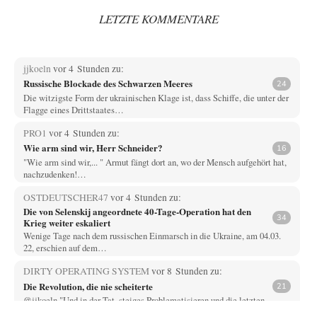
LETZTE KOMMENTARE
jjkoeln
vor 4 Stunden zu:
Russische Blockade des Schwarzen Meeres
24
Die witzigste Form der ukrainischen Klage ist, dass Schiffe, die unter der
Flagge eines Drittstaates…
PRO1
vor 4 Stunden zu:
Wie arm sind wir, Herr Schneider?
16
"Wie arm sind wir,... " Armut fängt dort an, wo der Mensch aufgehört hat,
nachzudenken!…
OSTDEUTSCHER47
vor 4 Stunden zu:
Die von Selenskij angeordnete 40-Tage-Operation hat den
34
Krieg weiter eskaliert
Wenige Tage nach dem russischen Einmarsch in die Ukraine, am 04.03.
22, erschien auf dem…
DIRTY OPERATING SYSTEM
vor 8 Stunden zu:
Die Revolution, die nie scheiterte
21
@jjkoeln "Und in der Tat, steiges Problematisieren und die letzten
Winkel analysieren ist nicht hilfreich.…