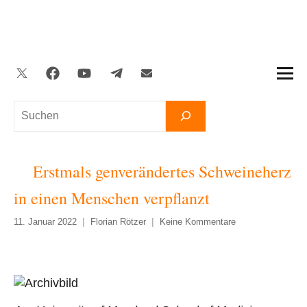
Zum
Inhalt
springen
Twitter
Facebook
YouTube
Telegram
Newsletter
Suchen
Erstmals genverändertes Schweineherz
in einen Menschen verpflanzt
11. Januar 2022
Florian Rötzer
Keine Kommentare