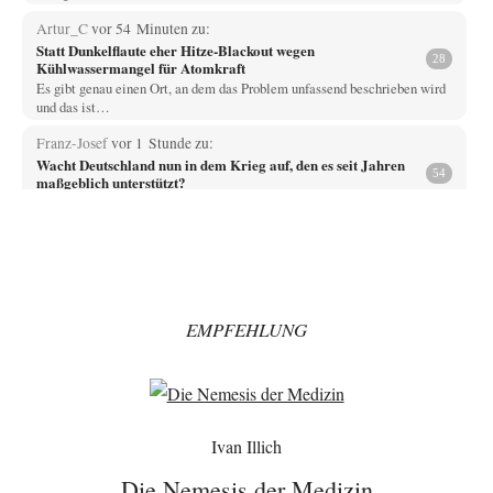
Artur_C
vor 54 Minuten zu:
Statt Dunkelflaute eher Hitze-Blackout wegen
28
Kühlwassermangel für Atomkraft
Es gibt genau einen Ort, an dem das Problem unfassend beschrieben wird
und das ist…
Franz-Josef
vor 1 Stunde zu:
Wacht Deutschland nun in dem Krieg auf, den es seit Jahren
54
maßgeblich unterstützt?
War es üverhaupt eine Drohne? Oder nicht nur ein kleines Dröhnchen?
Vende
vor 3 Stunden zu:
Russische Blockade des Schwarzen Meeres
33
Hat Roskomnadzor neuerdings die Karten mit den russischen Raffinerien
im russischen Intranet gesperrt?
EMPFEHLUNG
Torsten
vor 3 Stunden zu:
Urteil des Bundesverwaltungsgerichts zur ewigen
35
Geheimhaltung
Der Deep-State braucht Feinde wie ein Fisch das Wasser. Und nichts
erschafft bessere Feinde als…
Ivan Illich
Ferdinand Wohlgewiehert
vor 3 Stunden zu:
Wie arm sind wir, Herr Schneider?
21
Die Nemesis der Medizin