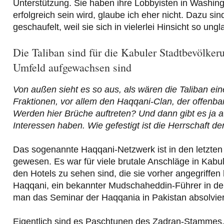
Unterstützung. Sie haben ihre Lobbyisten in Washi
erfolgreich sein wird, glaube ich eher nicht. Dazu s
geschaufelt, weil sie sich in vielerlei Hinsicht so u
Die Taliban sind für die Kabuler Stadtbevölker
Umfeld aufgewachsen sind
Von außen sieht es so aus, als wären die Taliban ein
Fraktionen, vor allem den Haqqani-Clan, der offenba
Werden hier Brüche auftreten? Und dann gibt es ja a
Interessen haben. Wie gefestigt ist die Herrschaft d
Das sogenannte Haqqani-Netzwerk ist in den letzten 
gewesen. Es war für viele brutale Anschläge in Kabul 
den Hotels zu sehen sind, die sie vorher angegriffe
Haqqani, ein bekannter Mudschaheddin-Führer in d
man das Seminar der Haqqania in Pakistan absolviert.
Eigentlich sind es Paschtunen des Zadran-Stammes, 