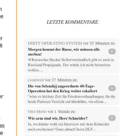
n
ge
LETZTE KOMMENTARE
r
DIRTY OPERATING SYSTEM
vor 35 Minuten zu:
it
Morgen kommt der Russe, wir müssen alle
61
sterben!
@Russischer Hacker Selbstverständlich gibt es auch in
Russland Propaganda. Das würde ich nicht bestreiten
wollen.…
cromwell
vor 37 Minuten zu:
Die von Selenskij angeordnete 40-Tage-
14
Operation hat den Krieg weiter eskaliert
"wäre es höchste Zeit für Friedensverhandlungen, für die
er
beide Parteien Verzicht auf überhöhte, vor allem…
Otto Motto
vor 1 Stunde zu:
Wie arm sind wir, Herr Schneider?
0
15
Ja, wo könnte wohl ein Interview mit dem Schneider
as
noch erscheinen? Ganz aktuell beim DLF…
ie