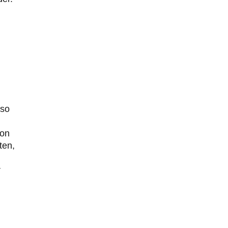
 so
von
ten,
r