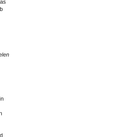
das
ab
elen
in
n
nd