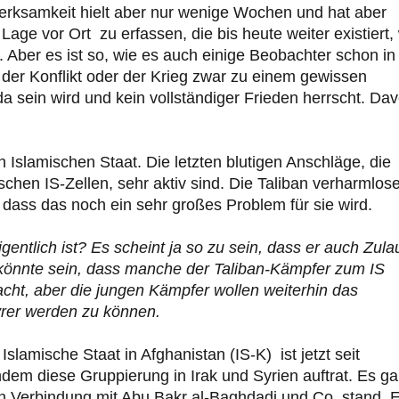
rksamkeit hielt aber nur wenige Wochen und hat aber
 Lage vor Ort zu erfassen, die bis heute weiter existiert,
d. Aber es ist so, wie es auch einige Beobachter schon in
der Konflikt oder der Krieg zwar zu einem gewissen
 sein wird und kein vollständiger Frieden herrscht. Da
n Islamischen Staat. Die letzten blutigen Anschläge, die
hen IS-Zellen, sehr aktiv sind. Die Taliban verharmlos
 dass das noch ein sehr großes Problem für sie wird.
entlich ist? Es scheint ja so zu sein, dass er auch Zula
s könnte sein, dass manche der Taliban-Kämpfer zum IS
cht, aber die jungen Kämpfer wollen weiterhin das
yrer werden zu können.
lamische Staat in Afghanistan (IS-K) ist jetzt seit
hdem diese Gruppierung in Irak und Syrien auftrat. Es g
in Verbindung mit Abu Bakr al-Baghdadi und Co. stand. 