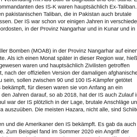
 Kommandanten des IS-K waren hauptsächlich Ex-Taliban.
 pakistanischen Taliban, die in Pakistan auch brutale
sen. Der IS war schon vor einigen Jahren in verschied
rdosten, in der Provinz Nangarhar und in Kunar und in
aller Bomben (MOAB) in der Provinz Nangarhar auf eine
te. Als ich einen Monat später in dieser Region war, hie
gewesen waren und hauptsächlich Zivilisten getroffen
, nach der offiziellen Version der damaligen afghanisch
zu sein, sollen zwischen 90 und 100 IS-Kämpfer getötet
 bekämpft, für diesen waren sie von Anfang an ein
 den Jahren darauf, so ab 2018, hat der IS auch Zulauf i
 war der IS plötzlich in der Lage, brutale Anschläge u
 auszuüben. Die meisten Hazara, nicht alle, sind Schiit
n und die Amerikaner den IS bekämpft. Es gab da auch
te. Zum Beispiel fand im Sommer 2020 ein Angriff der