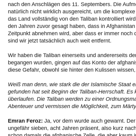
nach den Anschlägen des 11. Septembers. Die Aufme
natürlich nicht wirklich ausgereicht, um die komplexe
das Land vollständig von den Taliban kontrolliert wir
den Jahren zuvor gesagt haben, dass in Afghanistan 
Zeitpunkt abnehmen wird, aber dass er immer noch da
sind wir jetzt tatsächlich auch weit entfernt.
Wir haben die Taliban einerseits und andererseits de
begangen wurden, gingen auf das Konto der afghanisc
diese Gefahr, obwohl sie hinter den Kulissen wissen,
Weiß man denn, wie stark die der Islamische Staat eig
gefunden hat seit Beginn der Taliban-Herrschaft. E
überlaufen. Die Taliban werden zu einer Ordnungsma
Abenteuer und vermissen die Möglichkeit, zum Märt
Emran Feroz:
Ja, vor dem wurde auch gewarnt. Der Is
ungefähr sieben, acht Jahren präsent, also kurz nac
schon damals die afghanische Zelle, die aber kaum 