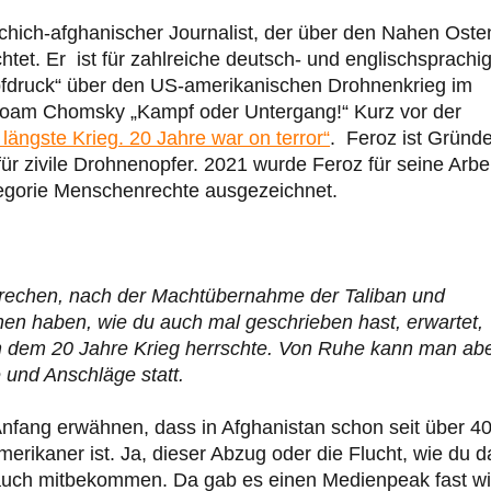
ichich-afghanischer Journalist, der über den Nahen Oste
htet. Er ist für zahlreiche deutsch- und englischsprachi
opfdruck“ über den US-amerikanischen Drohnenkrieg im
 Noam Chomsky „Kampf oder Untergang!“ Kurz vor der
 längste Krieg. 20 Jahre war on terror“
. Feroz ist Gründe
 für zivile Drohnenopfer. 2021 wurde Feroz für seine Arbe
tegorie Menschenrechte ausgezeichnet.
 sprechen, nach der Machtübernahme der Taliban und
nen haben, wie du auch mal geschrieben hast, erwartet,
in dem 20 Jahre Krieg herrschte. Von Ruhe kann man ab
 und Anschläge statt.
Anfang erwähnen, dass in Afghanistan schon seit über 4
merikaner ist. Ja, dieser Abzug oder die Flucht, wie du d
e auch mitbekommen. Da gab es einen Medienpeak fast w