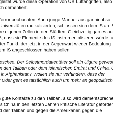
gleitet wurde diese Operation von US-Luftangriffen, also
ch dementiert.
Terror beobachten. Auch junge Männer aus gar nicht so
niversitäten radikalisierten, schlossen sich dem IS an. 
ihre eigenen Zellen in den Städten. Gleichzeitig gab es a
eß, dass sie Elemente des IS instrumentalisieren würde, 
nter Punkt, der jetzt in der Gegenwart wieder Bedeutung
 dem IS angeschlossen haben sollen.
Moschee. Der Selbstmordattentäter soll ein Uigure gewes
hen den Taliban oder dem Islamischen Emirat und China. 
in Afghanistan? Wollen sie nur verhindern, dass der
 Oder geht es tatsächlich auch um mehr an geopolitisc
 gute Kontakte zu den Taliban, also wird dementsprech
China in den letzten Jahren kritische Literatur geförder
nd der Taliban und gegen die Amerikaner, gegen die