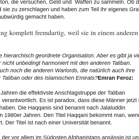
ngton, die versuchen, Geld und Waffen zu sammeln. Ob 
ind sie zu zerschlagen und haben zum Teil ihr eigenes Gr
nglaubwürdig gemacht haben.
ung komplett fremdartig, weil sie in einem anderen
e hierarchisch geordnete Organisation. Aber es gibt ja vi
r nicht unbedingt harmoniert mit den anderen Taliban.
uch noch die anderen Warlords, die natürlich auch ihre
er Taliban oder des Islamischen Emirats?
Emran Feroz:
Jahren die effektivste Anschlagstruppe der Taliban
verantwortlich. Es ist paradox, dass diese Männer jetzt 
n haben. Die Haqqanis sind benannt nach Jalaluddin
en 1980er Jahren. Den Titel Haqqani bekommt man, wen
 Der Titel ist nach einer Universität benannt.
der vor allem im Südosten Afghanistans ansässig ist u