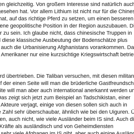
n gleichzeitig. Von großem Interesse sind natürlich auc
sehen hat. Vor allem Lithium ist nicht nur für die Chine
hat, auf das richtige Pferd zu setzen, um einen besseren
ne geopolitische Position in der Region auszubauen. D
 zu sein. Ich glaube nicht, dass chinesische Truppen in
d diese klassische Ausbeutung der Bodenschätze plus
so auch die Urbanisierung Afghanistans vorankommen. D
e Amerikaner nur eine kurzsichtige Kriegswirtschaft betri
d übertrieben. Die Taliban versuchen, mit diesen milita
 der einen Seite will man die brüderliche Gastfreundsch
ite will man aber auch international anerkannt werden u
 zeigt sich jetzt zum Beispiel an Tadschikistan, einer
n Akteure verjagt, einige von diesen sollen sich auch in
e Zahl sehr überschaubar, ähnlich wie bei den Uiguren. 
n, auch nicht, wie viele Ausländer beim IS sind. Auch d
 Kräfte als ausländisch und von Geheimdiensten
sehr viele Afghanen im IS gibt, aber auch einige Auslän