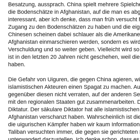
Besatzung, aussprach. China spielt mehrere Spielche
die Bodenschätze in Afghanistan, auf die man es abge
interessant, aber ich denke, dass man früh versucht 
Zugang zu den Bodenschätzen zu haben und die eige
Chinesen scheinen dabei schlauer als die Amerikaner
Afghanistan einmarschieren werden, sondern es wir
Verschuldung und so weiter geben. Vielleicht wird 
ist in den letzten 20 Jahren nicht geschehen, weil di
haben.
Die Gefahr von Uiguren, die gegen China agieren, wir
islamistischen Akteuren einen Spagat zu machen. Auf
gegenüber diesen nicht verraten, auf der anderen Se
mit den regionalen Staaten gut zusammenarbeiten. Das
Diktatur. Der säkulare Diktator hat alle islamistische
Afghanistan verschanzt haben. Wahrscheinlich ist di
die uigurischen Kämpfer haben wir kaum Informatione
Taliban versuchten immer, die gegen sie gerichteten
unterwandert darzustellen. Ich denke schon, dass es 