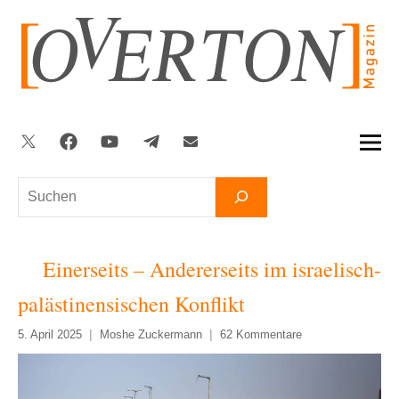
Zum
Inhalt
springen
Twitter
Facebook
YouTube
Telegram
Newsletter
Suchen
Einerseits – Andererseits im israelisch-
palästinensischen Konflikt
5. April 2025
Moshe Zuckermann
62 Kommentare