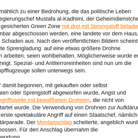
mählich zu einer Bedrohung, die das politische Leben
Regierungschef Mustafa al-Kadhimi, der Geheimdienstche
t gesicherten Green Zone
mit drei mit Sprengstoff belad
enbar abgeschossen werden, eine landete vor dem Haus
en Schaden aus. Nach den veröffentlichten Bildern scheint
rte Sprengladung auf eine etwas größere Drohne
ihm arbeiten, seien wohlbehalten. Möglicherweise wurde e
eigt. Spezial- und Antiterroreinheiten sind nun um die
pfflugzeuge sollen unterwegs sein.
7 damit begonnen, mit gekauften oder selbst
en oder Sprengstoff abgeworfen wurde, Angst und
ngriffswelle mit bewaffneten Drohnen
, die nicht von
startet wurde. Die Verwendung von Drohnen zur Aufklär
 erste spektakuläre Angriff auf einen Staatschef, nämlich
itärparade. Der
Mordanschlag
scheiterte, angeblich wur
hossen. Für den Anschlag übernahm die
twortung.