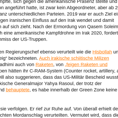
pfte, sich gegen die amerikanische Präsenz stellte und
n angeführt hatte, ist zwar kein Abgeordneter, aber ab 
 ganz unterschiedlichen Parteien. 2019 war er auch Ziel e
egen iranischen Einfluss auf den Irak wendet und damit
zen auf sich zieht. Nach der Ermordung von Qasem Soleim
 eine amerikanische Kampfdrohne im Irak 2020, forder
hmiss der US-Truppen.
hen Regierungschef ebenso verurteilt wie die
Hisbollah
u
„feig“ bezeichneten.
Auch irakische schiitische Milizen
 Kadhimi auch von
Raketen
, von
„feigen Raketen und
pen hätten ihr C-RAM-System (Counter rocket, artillery,
ill also suggerieren, dass das US-Militär Bescheid wuss
rakische Generalmajor Yahya Rasoul, der trotz der
end
behauptete
, es habe innerhalb der Green Zone keine
e verfolgen. Er rief zur Ruhe auf. Von überall erhielt de
chten Mordanschlag verurteilten. Vermutet wird, dass di