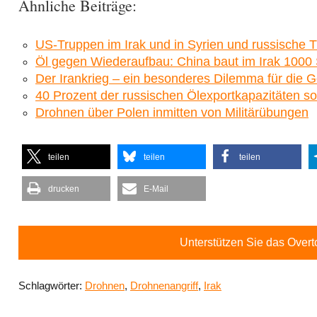
Ähnliche Beiträge:
US-Truppen im Irak und in Syrien und russische T
Öl gegen Wiederaufbau: China baut im Irak 1000
Der Irankrieg – ein besonderes Dilemma für die G
40 Prozent der russischen Ölexportkapazitäten so
Drohnen über Polen inmitten von Militärübungen
teilen
teilen
teilen
drucken
E-Mail
Unterstützen Sie das Over
Schlagwörter:
Drohnen
,
Drohnenangriff
,
Irak