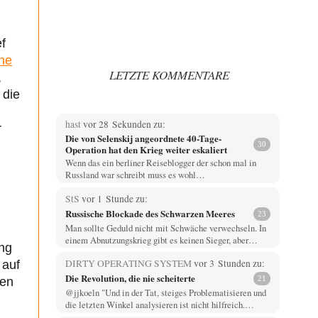
f
ene
LETZTE KOMMENTARE
,
 die
hast
vor 28 Sekunden zu:
r
Die von Selenskij angeordnete 40-Tage-
30
Operation hat den Krieg weiter eskaliert
Wenn das ein berliner Reiseblogger der schon mal in
Russland war schreibt muss es wohl…
StS
vor 1 Stunde zu:
Russische Blockade des Schwarzen Meeres
23
Man sollte Geduld nicht mit Schwäche verwechseln. In
einem Abnutzungskrieg gibt es keinen Sieger, aber…
ung
DIRTY OPERATING SYSTEM
vor 3 Stunden zu:
 auf
Die Revolution, die nie scheiterte
21
den
@jjkoeln "Und in der Tat, steiges Problematisieren und
die letzten Winkel analysieren ist nicht hilfreich.…