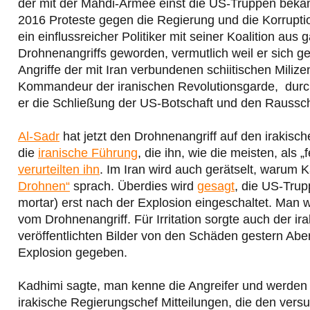
der mit der Mahdi-Armee einst die US-Truppen bekäm
2016 Proteste gegen die Regierung und die Korruptio
ein einflussreicher Politiker mit seiner Koalition aus
Drohnenangriffs geworden, vermutlich weil er sich g
Angriffe der mit Iran verbundenen schiitischen Mili
Kommandeur der iranischen Revolutionsgarde, durch
er die Schließung der US-Botschaft und den Raussc
Al-Sadr
hat jetzt den Drohnenangriff auf den irakisc
die
iranische Führung
, die ihn, wie die meisten, als 
verurteilten ihn
. Im Iran wird auch gerätselt, warum
Drohnen“
sprach. Überdies wird
gesagt
, die US-Trup
mortar) erst nach der Explosion eingeschaltet. Man w
vom Drohnenangriff. Für Irritation sorgte auch der i
veröffentlichten Bilder von den Schäden gestern Ab
Explosion gegeben.
Kadhimi sagte, man kenne die Angreifer und werden si
irakische Regierungschef Mitteilungen, die den versu