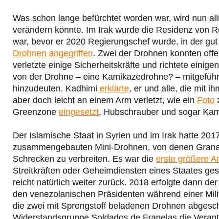
Was schon lange befürchtet worden war, wird nun all
verändern könnte. Im Irak wurde die Residenz von 
war, bevor er 2020 Regierungschef wurde, in der gu
Drohnen angegriffen
. Zwei der Drohnen konnten off
verletzte einige Sicherheitskräfte und richtete einig
von der Drohne – eine Kamikazedrohne? – mitgefüh
hinzudeuten. Kadhimi
erklärte
, er und alle, die mit 
aber doch leicht an einem Arm verletzt, wie ein
Foto
z
Greenzone
eingesetzt
, Hubschrauber und sogar Kam
Der Islamische Staat in Syrien und im Irak hatte 201
zusammengebauten Mini-Drohnen, von denen Granat
Schrecken zu verbreiten. Es war die
erste größere A
Streitkräften oder Geheimdiensten eines Staates ge
reicht natürlich weiter zurück. 2018 erfolgte dann der
den venezolanischen Präsidenten während einer Mil
die zwei mit Sprengstoff beladenen Drohnen abgesc
Widerstandsgruppe Soldados de Franelas die Veran