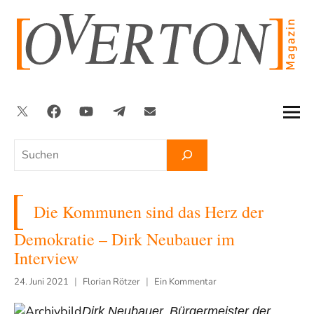
Zum
Inhalt
springen
Twitter
Facebook
YouTube
Telegram
Newsletter
Suchen
Die Kommunen sind das Herz der
Demokratie – Dirk Neubauer im
Interview
24. Juni 2021
Florian Rötzer
Ein Kommentar
Dirk Neubauer, Bürgermeister der