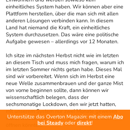
einheitliches System haben. Wir können aber eine
Plattform herstellen, über die man sich mit allen
anderen Lösungen verbinden kann. In diesem
Land hat niemand die Kraft, ein einheitliches
System durchzusetzen. Das wäre eine politische
Aufgabe gewesen – allerdings vor 12 Monaten.
Ich sitze im nächsten Herbst nicht wie im letzten
an diesem Tisch und muss mich fragen, warum ich
im letzten Sommer nichts getan habe. Dieses Mal
sind wir vorbereitet. Wenn sich im Herbst eine
neue Welle zusammenbrauen und der ganze Mist
von vorne beginnen sollte, dann können wir
wissenschaftlich belegen, dass der
sechsmonatige Lockdown, den wir jetzt hatten,
mit unserem System nur zwei Monate gewesen
Unterstütze das Overton Magazin: mit einem
Abo
wäre, weil wir viel später schließen und viel früher
bei Steady
oder
direkt
!
öffnen könnten.