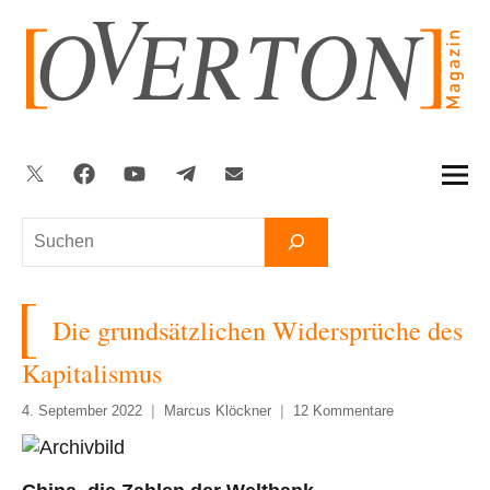
Zum
Inhalt
springen
Twitter
Facebook
YouTube
Telegram
Newsletter
Suchen
Die grundsätzlichen Widersprüche des
Kapitalismus
4. September 2022
Marcus Klöckner
12 Kommentare