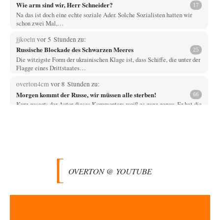
Wie arm sind wir, Herr Schneider?
17
Na das ist doch eine echte soziale Ader. Solche Sozialisten hatten wir
schon zwei Mal,…
jjkoeln
vor 5 Stunden zu:
Russische Blockade des Schwarzen Meeres
25
Die witzigste Form der ukrainischen Klage ist, dass Schiffe, die unter der
Flagge eines Drittstaates…
overton4cm
vor 8 Stunden zu:
Morgen kommt der Russe, wir müssen alle sterben!
66
Kurz gesagt: der Autor dieses Kommentars weiß es ganz genau. Er hat die
Deutungshoheit. In…
DIRTY OPERATING SYSTEM
vor 10 Stunden zu:
Die Revolution, die nie scheiterte
21
@jjkoeln "Und in der Tat, steiges Problematisieren und die letzten
Winkel analysieren ist nicht hilfreich.…
OVERTON @ YOUTUBE
Bernie
vor 10 Stunden zu:
Der Anschlag auf eine Lebenslüge
3
@Thomas Danke für den hilfreichen Hinweis ;-) Ob Hamed Abdel-Samad
seine Thesen von Ex-US-Präsident Bush…
Klau-Die
vor 10 Stunden zu: