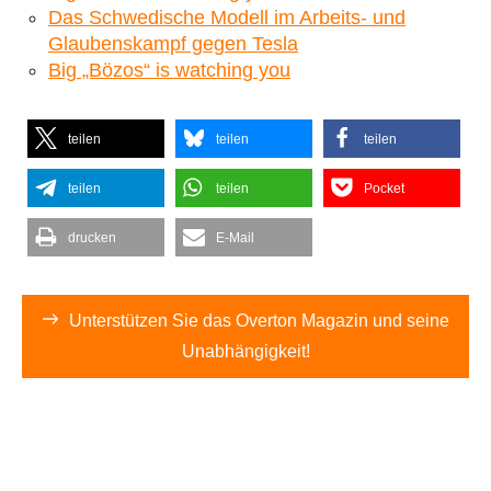
Das Schwedische Modell im Arbeits- und
Glaubenskampf gegen Tesla
Big „Bözos“ is watching you
teilen
teilen
teilen
teilen
teilen
Pocket
drucken
E-Mail
Unterstützen Sie das Overton Magazin und seine
Unabhängigkeit!