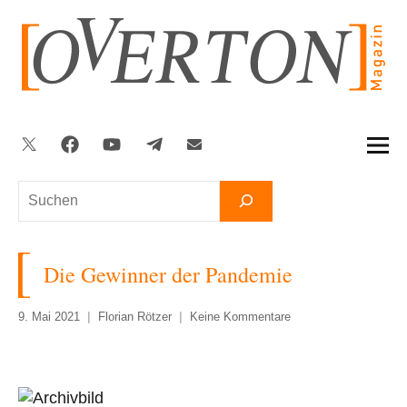
Zum
Inhalt
springen
Twitter
Facebook
YouTube
Telegram
Newsletter
Suchen
Die Gewinner der Pandemie
9. Mai 2021
Florian Rötzer
Keine Kommentare