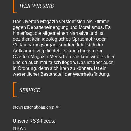
WER WIR SIND
Adel verpflichtet
vor 16 Stunden zu:
»Der freie Wille ist ein Mythos«
70
Vielen Dank, hatte ich nicht auf dem Schirm, weil ich ihn nicht mehr
Das Overton Magazin versteht sich als Stimme
lese. Beweist…
gegen Debatteneinengung und Moralismus. Es
hinterfragt die allgemeinen Narrative und ist
garno
vor 18 Stunden zu:
dezidiert kein ideologisches Sprachrohr oder
Absurde Debatte um Ceuta-„Invasion“ durch Marokko
28
Verlautbarungsorgan, sondern fühlt sich der
vertieft EU-Spaltung
Aufklärung verpflichtet. Da auch hinter dem
Gratuliere, du hast erkannt wer hier der Bösewicht ist. Dann kann es ja
gar nicht…
Overton Magazin Menschen stecken, wird es hier
und da auch mal falsch liegen. Das ist aber auch
Schattenland
vor 19 Stunden zu:
in Ordnung, denn sich irren zu können, ist ein
Unkabarettistische Anstalten
1
wesentlicher Bestandteil der Wahrheitsfindung.
Dem schließe ich mich 100 pro an - das deutsche politische Kabarett ist
tot (Lisa…
SERVICE
YaSa
vor 20 Stunden zu:
Dissonanzen
1
Kleine Korrektur: Anders als Moshe Zuckermann schildet gab es in den
Newsletter abonnieren ✉
1960er und 1970er Jahren…
Wolfgang Wirth
vor 20 Stunden zu:
Unsere RSS-Feeds:
Entkernen, Umfunktionieren und (feindlich) Übernehmen
48
NEWS