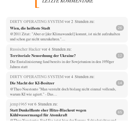
LETZTE KOMMENTARE
DIRTY OPERATING SYSTEM
vor 2 Stunden zu:
Wien, die heißeste Stadt
26
@2011 Zitat: "Aber er [der Klimawandel] kommt, ist nicht aufzuhalten
und schon gar nicht umzukehren."…
Russischer Hacker
vor 4 Stunden zu:
Territoriale Neuordnung der Ukraine?
12
Die Enstalinisierung fand bereits in der Sowjetunion in den 1950ger
Jahren statt
DIRTY OPERATING SYSTEM
vor 4 Stunden zu:
Die Macht der KI-Besitzer
14
@Theo Noestonto "Man versteht doch bislang nicht einmal vollends,
warum KI wie agiert." - Das…
jemp1965
vor 6 Stunden zu:
Statt Dunkelflaute eher Hitze-Blackout wegen
65
Kühlwassermangel für Atomkraft
@Theo Noestonto: Sind Sie jetzt hier der Forums-Schiedsrichter und
entscheiden, was "faktenfrei" ist??