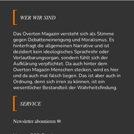
Helmut Schelsky – Der Mann, der den Marxismus überlebte
34
> Eine schwammige Kritik, die nicht an der Theorie nachweist, dass die
fehlerhaft oder unvollständig…
WER WIR SIND
Conrad
vor 24 Stunden zu:
Entkernen, Umfunktionieren und (feindlich) Übernehmen
3
Das Overton Magazin versteht sich als Stimme
Die NATO-Manöver gibt es noch. Mehr, als, zuvor, größere, nur eben jetzt
gegen Debatteneinengung und Moralismus. Es
ein paar tausend…
hinterfragt die allgemeinen Narrative und ist
Torsten
vor 1 Tag zu:
dezidiert kein ideologisches Sprachrohr oder
Urteil des Bundesverwaltungsgerichts zur ewigen
Verlautbarungsorgan, sondern fühlt sich der
7
Geheimhaltung
Aufklärung verpflichtet. Da auch hinter dem
Der Deep-State braucht Feinde wie ein Fisch das Wasser. Und nichts
Overton Magazin Menschen stecken, wird es hier
erschafft bessere Feinde als…
und da auch mal falsch liegen. Das ist aber auch in
Ferdinand Wohlgewiehert
vor 1 Tag zu:
Ordnung, denn sich irren zu können, ist ein
Wie arm sind wir, Herr Schneider?
wesentlicher Bestandteil der Wahrheitsfindung.
21
"Art. 20,1 GG: „Die Bundesrepublik Deutschland ist ein demokratischer
und sozialer Bundesstaat.“ Art. 14,2 GG:…
SERVICE
Peter Müller
vor 2 Tagen zu:
Der Krieg aus dem Baumarkt: Wie billige Drohnen die
1
Militärmacht verändern
Newsletter abonnieren ✉
Warum werden wichtigere Fragen nicht gestellt? Auch die KI könnte mir
nur sagen, was die…