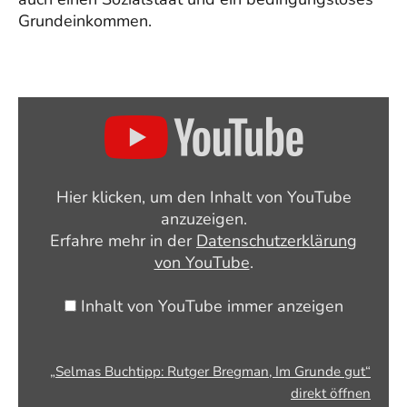
Grundeinkommen.
„Selmas
Buchtipp:
Rutger
Bregman,
Hier klicken, um den Inhalt von YouTube
Im
anzuzeigen.
Grunde
Erfahre mehr in der
Datenschutzerklärung
gut“
von YouTube
.
von
YouTube
Inhalt von YouTube immer anzeigen
anzeigen
„Selmas Buchtipp: Rutger Bregman, Im Grunde gut“
direkt öffnen