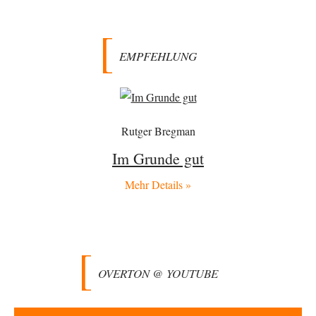
Muaheheehe
vor 9 Stunden zu:
CSD-Anschlag: Amri 2.0?
8
Auf sowas wie mit dem Perso kommen nur Deutsche Schreibtischtäter ...
Als ob ein Amri…
EMPFEHLUNG
drummy-b
vor 9 Stunden zu:
Die Araber und die Shoah
6
Ihr Kommentar ist ja just genau so einseitig, wie Sie es Zuckermann hier
andichten wollen:…
Here read this
vor 9 Stunden zu:
Rutger Bregman
Wacht Deutschland nun in dem Krieg auf, den es seit Jahren
73
maßgeblich unterstützt?
Im Grunde gut
Monarch Programm: Angeblich geht es auf die alten Ägypter zurück. Die
Priester haben den Pharao…
Mehr Details »
sylvain
vor 11 Stunden zu:
Rechts- oder Linksträger?
41
Danke für den Link. Ich vertraue ja der Wissenschaft, wissen Sie? Und da
ist es…
Theo Noestonto
vor 13 Stunden zu:
OVERTON @ YOUTUBE
Die Westbank in New York
6
"Das hielt Amerika nicht davon ab, Afghanistan zu besetzen, die
Gesellschaft umzubauen, den Drogenanbau zu…