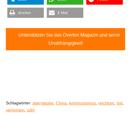
drucken
E-Mail
Unterstützen Sie das Overton Magazin und seine
Unabhängigkeit!
Schlagwörter:
aberglaube
,
China
,
kommunismus
,
reichtum
,
tod
,
vermögen
,
zahl