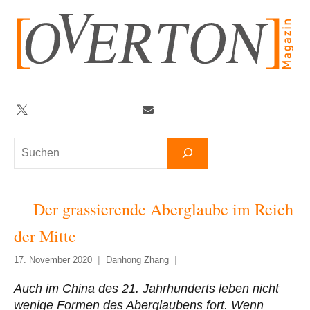
Zum
Inhalt
springen
Twitter
Facebook
YouTube
Telegram
Newsletter
Suchen
Der grassierende Aberglaube im Reich
der Mitte
17. November 2020
Danhong Zhang
Auch im China des 21. Jahrhunderts leben nicht
wenige Formen des Aberglaubens fort. Wenn