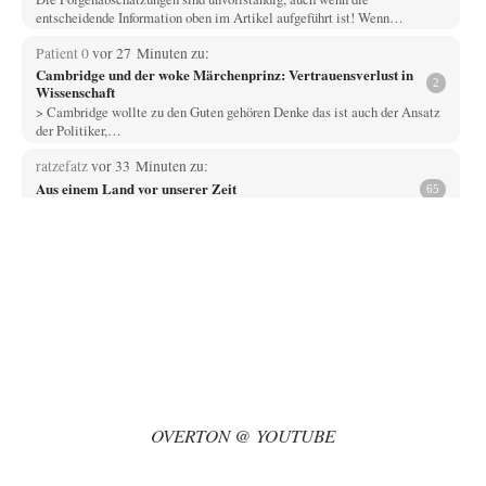
entscheidende Information oben im Artikel aufgeführt ist! Wenn…
Patient 0
vor 27 Minuten zu:
Cambridge und der woke Märchenprinz: Vertrauensverlust in
2
Wissenschaft
> Cambridge wollte zu den Guten gehören Denke das ist auch der Ansatz
der Politiker,…
ratzefatz
vor 33 Minuten zu:
Aus einem Land vor unserer Zeit
65
ch fühle mich als Opfer einer Illusion, die in meiner Jugend in den 70er-
80er-Jahren in…
Walter Nikolaus Gerhartz
vor 50 Minuten zu:
Selenskijs Rückhalt in der Bevölkerung schrumpft
12
Als noch Pressefreiheit herrschte : ARD-Tagesthemen 2015 über den
Ukraine-Konflikt Heute wollen wir mit unseren…
Yossarian
vor 2 Stunden zu:
Statt Dunkelflaute eher Hitze-Blackout wegen
79
Kühlwassermangel für Atomkraft
Die Gezeiten werden deutlich höher? Kannst du mir dazu eine Quelle
OVERTON @ YOUTUBE
nennen, die das erläutert?…
KR
vor 3 Stunden zu: