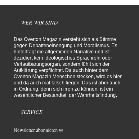
Absurde Debatte um Ceuta-„Invasion“ durch Marokko vertieft
5
EU-Spaltung
Man braucht in Deutschland nur etwas halbwegs vernünftiges zuvsagen
WER WIR SIND
und man landet suf der Zionisten-Abschussliste.
Thomas
vor 15 Stunden zu:
Die Westbank in New York
Das Overton Magazin versteht sich als Stimme
7
Danke, diese Verdrehung war mir auch gleich sauer aufgestoßen...... - die
gegen Debatteneinengung und Moralismus. Es
"Taliban" hatten den Mohnanbau…
hinterfragt die allgemeinen Narrative und ist
dezidiert kein ideologisches Sprachrohr oder
Nordlicht
vor 18 Stunden zu:
Verlautbarungsorgan, sondern fühlt sich der
Wacht Deutschland nun in dem Krieg auf, den es seit Jahren
64
Aufklärung verpflichtet. Da auch hinter dem
maßgeblich unterstützt?
Overton Magazin Menschen stecken, wird es hier
Fragen Sie doch mal Ronzheimer oder Kiesewetter, da besteht dann keine
Unklarheit mehr!!! Aber in…
und da auch mal falsch liegen. Das ist aber auch
in Ordnung, denn sich irren zu können, ist ein
Theo Noestonto
vor 1 Tag zu:
wesentlicher Bestandteil der Wahrheitsfindung.
Die Macht der KI-Besitzer
17
@DIRTY OPERATING SYSTEM Ihre Argumentation teile ich, soweit
SERVICE
wir uns auf den aktuellen Moment beziehen.…
Routard
vor 1 Tag zu:
Die Araber und die Shoah
7
Newsletter abonnieren ✉
Ich kenne das Buch von Gilbert Achcar, The Arabs and the Holocaust,