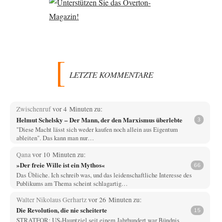
LETZTE KOMMENTARE
Zwischenruf
vor 4 Minuten zu:
Helmut Schelsky – Der Mann, der den Marxismus überlebte
3
"Diese Macht lässt sich weder kaufen noch allein aus Eigentum
ableiten". Das kann man nur…
Qana
vor 10 Minuten zu:
»Der freie Wille ist ein Mythos«
66
Das Übliche. Ich schreib was, und das leidenschaftliche Interesse des
Publikums am Thema scheint schlagartig…
Walter Nikolaus Gerhartz
vor 26 Minuten zu:
Die Revolution, die nie scheiterte
15
STRATFOR: US-Hauptziel seit einem Jahrhundert war Bündnis