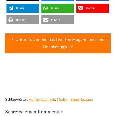
teilen
teilen
Pocket
drucken
E-Mail
Unterstützen Sie das Overton Magazin und seine
Unabhängigkeit!
Schlagwörter:
Aufmerksamkeit
,
Medien
,
Super League
Schreibe einen Kommentar