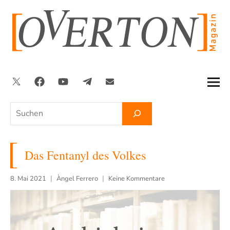
Zum
Inhalt
springen
Twitter
Facebook
YouTube
Telegram
Newsletter
Suchen
Das Fentanyl des Volkes
8. Mai 2021
Àngel Ferrero
Keine Kommentare