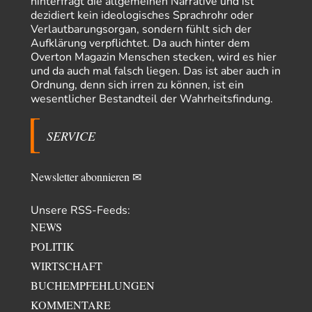
hinterfragt die allgemeinen Narrative und ist
dezidiert kein ideologisches Sprachrohr oder
Zack15
vor 11 Stunden zu:
Verlautbarungsorgan, sondern fühlt sich der
Leihmutterschaft als Zweig des Transhumanismus
34
Aufklärung verpflichtet. Da auch hinter dem
Spahn ist an seiner offensichtlichen kognitiven Dissonanz gescheitert,
Overton Magazin Menschen stecken, wird es hier
und weil Viele in seiner Partei auf…
und da auch mal falsch liegen. Das ist aber auch in
PRO1
vor 21 Stunden zu:
Ordnung, denn sich irren zu können, ist ein
Synthese und Konkurrenz
wesentlicher Bestandteil der Wahrheitsfindung.
1
Die Natur ist die kreative Gestalt, um Inspiration zu erlangen. Die heute
Natur und ihr…
SERVICE
Noname
vor 1 Tag zu:
Wer erzielt die Kriegsgewinne?
14
Es bestätigt sich also schon an diesem Beispiel von vor 100 Jahren, was
Newsletter abonnieren ✉
manchen Menschen…
Unsere RSS-Feeds:
Ferdinand Wohlgewiehert
vor 2 Tagen zu:
Im Zeitalter der KI werden Fehler menschlich
30
NEWS
"Ohne originale Zwecksetzung können Roboter keine eigene Prosodie
POLITIK
erschaffen," Wird dran gearbeitet.
WIRTSCHAFT
Iris
vor 2 Tagen zu:
BUCHEMPFEHLUNGEN
Der Anschlag auf eine Lebenslüge
14
ich habe schon ab den 90ern gesagt, dass links gefühlte Männer deswegen
KOMMENTARE