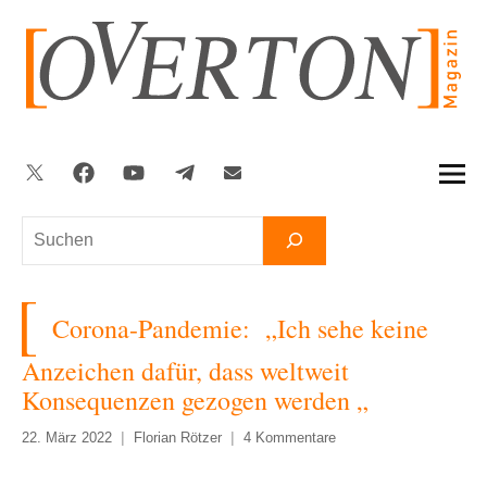
Zum
Inhalt
springen
Twitter
Facebook
YouTube
Telegram
Newsletter
Suchen
Corona-Pandemie: „Ich sehe keine
Anzeichen dafür, dass weltweit
Konsequenzen gezogen werden „
22. März 2022
Florian Rötzer
4 Kommentare