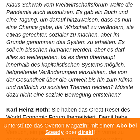
Klaus Schwab vom Weltwirtschaftsforum wollte die
Pandemie auch ausnutzen. Es gab ein Buch und
eine Tagung, um darauf hinzuweisen, dass es nun
eine Chance gebe, die Wirtschaft zu verändern, sie
etwas gerechter, sozialer zu machen, aber im
Grunde genommen das System zu erhalten. Es
soll ein bisschen humaner werden, aber es darf
alles so weitergehen. Ist es denn überhaupt
innerhalb des kapitalistischen Systems möglich,
tiefgreifende Veränderungen einzuleiten, die von
der Gesundheit über die Umwelt bis hin zum Klima
und natürlich zu sozialen Themen reichen? Müsste
dazu nicht eine soziale Bewegung entstehen?
Karl Heinz Roth:
Sie haben das Great Reset des
World Economic Forum thematisiert. Damit habe
ich mich ziemlich genau beschäftigt. Das ist ein
Unterstütze das Overton Magazin: mit einem
Abo bei
Versuch, ein paar kleine Schritte nach vorne zu
Steady
oder
direkt
!
gehen, mehr Sozialpartnerschaft und so weiter,