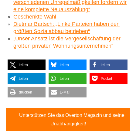
verschiedenen Unregelmäßigkeiten fordern wir
eine komplette Neuauszählung“
Geschenkte Wahl
Dietmar Bartsch: „Linke Parteien haben den
größten Sozialabbau betrieben“
„Unser Ansatz ist die Vergesellschaftung der
großen privaten Wohnungsunternehmen“
teilen
teilen
teilen
teilen
teilen
Pocket
drucken
E-Mail
Unterstützen Sie das Overton Magazin und seine
Unabhängigkeit!