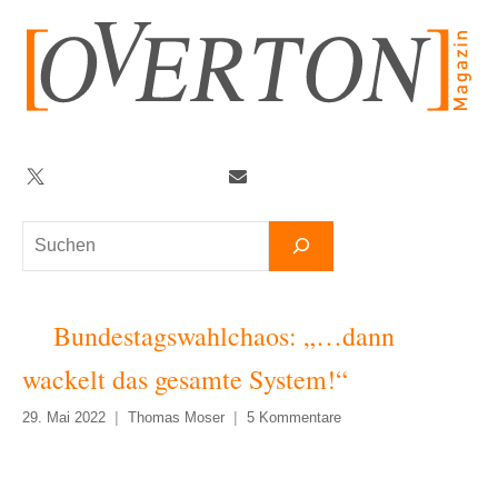
Zum
Inhalt
springen
Twitter
Facebook
YouTube
Telegram
Newsletter
Suchen
Bundestagswahlchaos: „…dann
wackelt das gesamte System!“
29. Mai 2022
Thomas Moser
5 Kommentare