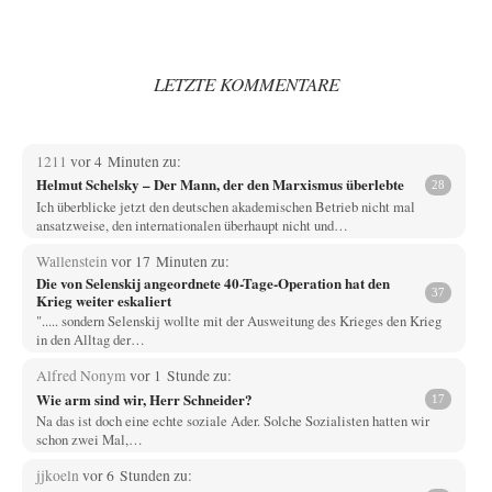
LETZTE KOMMENTARE
1211
vor 4 Minuten zu:
Helmut Schelsky – Der Mann, der den Marxismus überlebte
28
Ich überblicke jetzt den deutschen akademischen Betrieb nicht mal
ansatzweise, den internationalen überhaupt nicht und…
Wallenstein
vor 17 Minuten zu:
Die von Selenskij angeordnete 40-Tage-Operation hat den
37
Krieg weiter eskaliert
"..... sondern Selenskij wollte mit der Ausweitung des Krieges den Krieg
in den Alltag der…
Alfred Nonym
vor 1 Stunde zu:
Wie arm sind wir, Herr Schneider?
17
Na das ist doch eine echte soziale Ader. Solche Sozialisten hatten wir
schon zwei Mal,…
jjkoeln
vor 6 Stunden zu: