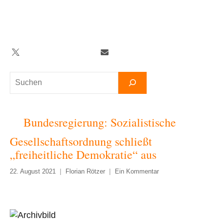
Zum
Inhalt
springen
Twitter
Facebook
YouTube
Telegram
Newsletter
Suchen
Bundesregierung: Sozialistische
Gesellschaftsordnung schließt
„freiheitliche Demokratie“ aus
22. August 2021
Florian Rötzer
Ein Kommentar