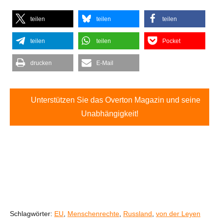
teilen
teilen
teilen
teilen
teilen
Pocket
drucken
E-Mail
Unterstützen Sie das Overton Magazin und seine
Unabhängigkeit!
Schlagwörter:
EU
,
Menschenrechte
,
Russland
,
von der Leyen