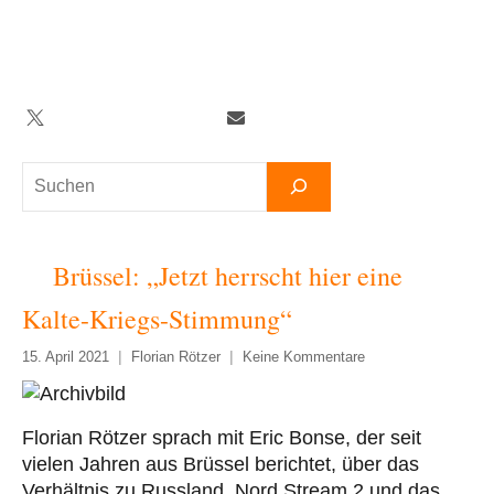
Zum
Inhalt
springen
Twitter
Facebook
YouTube
Telegram
Newsletter
Suchen
Brüssel: „Jetzt herrscht hier eine
Kalte-Kriegs-Stimmung“
15. April 2021
Florian Rötzer
Keine Kommentare
Florian Rötzer sprach mit Eric Bonse, der seit
vielen Jahren aus Brüssel berichtet, über das
Verhältnis zu Russland, Nord Stream 2 und das