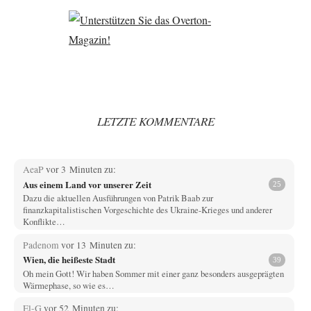
LETZTE KOMMENTARE
AeaP
vor 3 Minuten zu:
Aus einem Land vor unserer Zeit
25
Dazu die aktuellen Ausführungen von Patrik Baab zur
finanzkapitalistischen Vorgeschichte des Ukraine-Krieges und anderer
Konflikte…
Padenom
vor 13 Minuten zu:
Wien, die heißeste Stadt
39
Oh mein Gott! Wir haben Sommer mit einer ganz besonders ausgeprägten
Wärmephase, so wie es…
El-G
vor 52 Minuten zu: