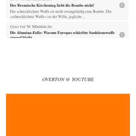
Der Bremische Kirchentag liebt die Bombe nicht!
9
Die schrecklichste Waffe ist nicht zwangsläufig eine Bombe. Die
»schrecklichste Waffe« ist der Wille, jegliche…
Qana
vor 56 Minuten zu:
Die Alumina-Falle: Warum Europas schärfste Sanktionswaffe
1
stumpf bleibt
Schöner Artikel - einziger Wermutstropfen aus meiner Sicht: Hollister
bedient sich zumindest vordergründig nicht der…
BR
vor 1 Stunde zu:
Territoriale Neuordnung der Ukraine?
38
Frage an Gemini: Wer hat die Frage gestellt? Frage an Selenskij: „You
have touched it…
OVERTON @ YOUTUBE
Bernie
vor 3 Stunden zu:
CSD-Anschlag: Amri 2.0?
14
Als Ergänzung noch was: Die üblichen Betroffenen melden sich auch zu
Wort, aber leider werden…
Klau-Die
vor 4 Stunden zu:
Statt Dunkelflaute eher Hitze-Blackout wegen
71
Kühlwassermangel für Atomkraft
Würden PV-Anlagen zu Marktbedingungen betrieben, würden sie sich
beim derzeitigen Ausbaustand kaum lohnen. Ob sich…