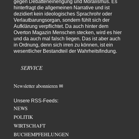
Ich tippe auf die Ukros. Für solche James Bond-Aktionen ist der VS zu
gegen Debatteneinengung und Moralismus. Es
tappsig. Bei…
hinterfragt die allgemeinen Narrative und ist
dezidiert kein ideologisches Sprachrohr oder
sylvain
vor 20 Stunden zu:
Verlautbarungsorgan, sondern fühlt sich der
Rechts- oder Linksträger?
41
Aufklärung verpflichtet. Da auch hinter dem
Danke für den Link. Ich vertraue ja der Wissenschaft, wissen Sie? Und da
Overton Magazin Menschen stecken, wird es hier
ist es…
und da auch mal falsch liegen. Das ist aber auch
Theo Noestonto
vor 22 Stunden zu:
in Ordnung, denn sich irren zu können, ist ein
Die Westbank in New York
wesentlicher Bestandteil der Wahrheitsfindung.
6
"Das hielt Amerika nicht davon ab, Afghanistan zu besetzen, die
Gesellschaft umzubauen, den Drogenanbau zu…
SERVICE
AeaP
vor 23 Stunden zu:
Absurde Debatte um Ceuta-„Invasion“ durch Marokko vertieft
5
EU-Spaltung
Newsletter abonnieren ✉
Jetzt versuchen "interessierte Kreise" Georg Restle fertigzumachen, der
in der Ceuta-Angelegenheit von einem "US-israelisch-marokkanischen
Bündnis"…
Unsere RSS-Feeds:
NEWS
Theo Noestonto
vor 1 Tag zu:
Russische Blockade des Schwarzen Meeres
POLITIK
36
"Ohne tragfähige Argumentation wirds wohl eher nix mit dem
WIRTSCHAFT
„mainstraem näherbringen“…" Natürlich nicht! Da haben…
BUCHEMPFEHLUNGEN
Grottenolm
vor 1 Tag zu: