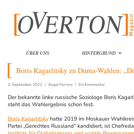
Zum
Inhalt
springen
ÜBER UNS
HINTERGRUND
Boris Kagarlitsky zu Duma-Wahlen: „Die
2. September 2021
Àngel Ferrero
Ein Kommentar
Der bekannte linke russische Soziologe Boris Kaga
steht das Wahlergebnis schon fest.
Boris Kagarlitsky
hatte 2019 im Moskauer Wahlkreis
Partei „Gerechtes Russland“ kandidiert, ist Chefre
Instituts für Globalisierung und soziale Bewegunge