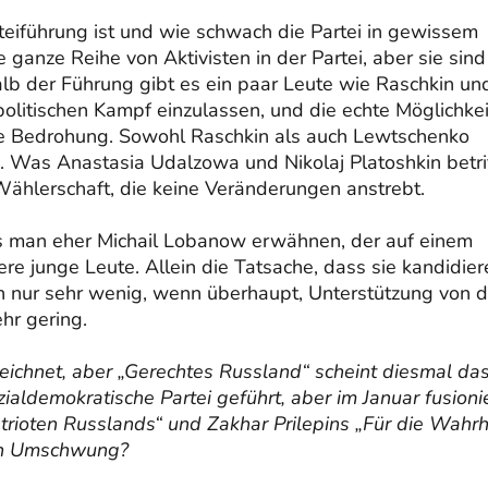
teiführung ist und wie schwach die Partei in gewissem
 ganze Reihe von Aktivisten in der Partei, aber sie sind
alb der Führung gibt es ein paar Leute wie Raschkin un
 politischen Kampf einzulassen, und die echte Möglichke
eine Bedrohung. Sowohl Raschkin als auch Lewtschenko
 Was Anastasia Udalzowa und Nikolaj Platoshkin betrif
e Wählerschaft, die keine Veränderungen anstrebt.
ss man eher Michail Lobanow erwähnen, der auf einem
re junge Leute. Allein die Tatsache, dass sie kandidier
lten nur sehr wenig, wenn überhaupt, Unterstützung von d
hr gering.
eichnet, aber „Gerechtes Russland“ scheint diesmal da
zialdemokratische Partei geführt, aber im Januar fusioni
atrioten Russlands“ und Zakhar Prilepins „Für die Wahrh
hen Umschwung?