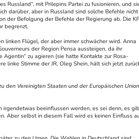
s Russland“, mit Prilepins Partei zu fusionieren, und si
ch darüber, aber in Russland sind solche Befehle nicht
 von der Befolgung der Befehle der Regierung ab. Die K
r begrenzt.
nen linken Flügel, der aber immer schwächer wird. Anna
uverneurs der Region Pensa aussteigen, da ihr
 Agentin“ zu agieren (sie hatte Kontakte zur Rosa-
 linke Stimme der JR, Oleg Shein, hält sich jetzt zurüc
zu den Vereinigten Staaten und der Europäischen Unio
n irgendetwas beeinflussen werden, es sei denn, es gib
. Aber selbst in diesem Fall wird es keinen Einfluss a
päter zu den Urnen. Die Wahlen in Deutschland sind