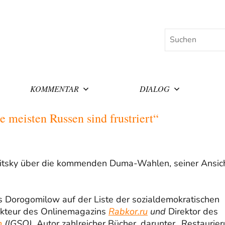
Suchen
KOMMENTAR
DIALOG
 meisten Russen sind frustriert“
rlitsky über die kommenden Duma-Wahlen, seiner Ansic
 Dorogomilow auf der Liste der sozialdemokratischen
dakteur des Onlinemagazins
Rabkor.ru
und
Direktor des
n
(IGSO)
. Autor zahlreicher Bücher, darunter „Restaurie