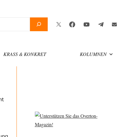
Twitter
Facebook
YouTube
Telegram
Newslette
KRASS & KONKRET
KOLUMNEN
ht
rung