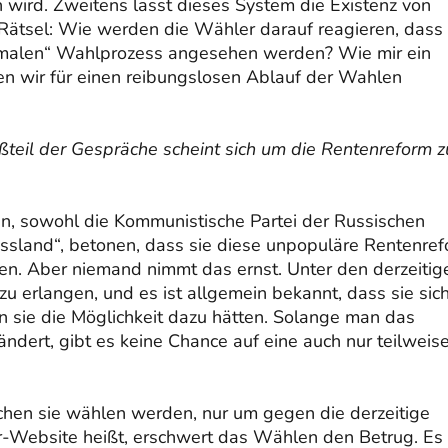
n wird. Zweitens lässt dieses System die Existenz von
 Rätsel: Wie werden die Wähler darauf reagieren, dass 
„normalen“ Wahlprozess angesehen werden? Wie mir ein
en wir für einen reibungslosen Ablauf der Wahlen
eil der Gespräche scheint sich um die Rentenreform z
ien, sowohl die Kommunistische Partei der Russischen
ussland“, betonen, dass sie diese unpopuläre Rentenre
n. Aber niemand nimmt das ernst. Unter den derzeitig
u erlangen, und es ist allgemein bekannt, dass sie sic
nn sie die Möglichkeit dazu hätten. Solange man das
ndert, gibt es keine Chance auf eine auch nur teilweis
hen sie wählen werden, nur um gegen die derzeitige
or-Website heißt, erschwert das Wählen den Betrug. Es 