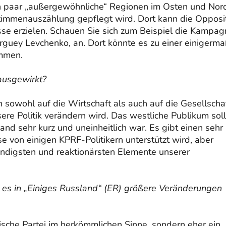
in paar „außergewöhnliche“ Regionen im Osten und Nor
Stimmenauszählung gepflegt wird. Dort kann die Opposi
se erzielen. Schauen Sie sich zum Beispiel die Kampag
rguey Levchenko, an. Dort könnte es zu einer einigerm
ommen.
ausgewirkt?
owohl auf die Wirtschaft als auch auf die Gesellscha
sere Politik verändern wird. Das westliche Publikum soll
nd sehr kurz und uneinheitlich war. Es gibt einen sehr
e von einigen KPRF-Politikern unterstützt wird, aber
ständigsten und reaktionärsten Elemente unserer
t es in „Einiges Russland“ (ER) größere Veränderungen
tische Partei im herkömmlichen Sinne, sondern eher ein