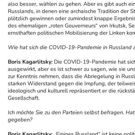
also besser, wählen zu gehen. Aber es gibt auch e
Russlands, in denen eine archaische Tradition der 
plötzlich gewinnen oder zumindest knappe Ergebnis
des ehemaligen „roten Gouverneurs“ von Irkutsk, Se
ernsthaften politischen Mobilisierung der Linken k
Wie hat sich die COVID-19-Pandemie in Russland 
Boris Kagarlitsky:
Die COVID-19-Pandemie hat sich s
ausgewirkt, aber es ist schwer zu sagen, wie sie un
zur Kenntnis nehmen, dass die Abriegelung in Russla
starken Widerstand gegen die Impfung, der teilweis
ideologisch und kulturell repräsentiert er die rück
Gesellschaft.
Ich möchte Sie zu den Parteien selbst befragen. Ha
gegeben?
Boris Kagarlitsky:
„Einiges Russland“ ist keine poli