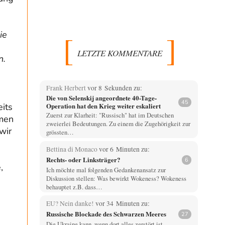
ie
LETZTE KOMMENTARE
n.
Frank Herbert
vor 8 Sekunden zu:
Die von Selenskij angeordnete 40-Tage-
45
eits
Operation hat den Krieg weiter eskaliert
Zuerst zur Klarheit: "Russisch" hat im Deutschen
mmen
zweierlei Bedeutungen. Zu einem die Zugehörigkeit zur
wir
grössten…
Bettina di Monaco
vor 6 Minuten zu:
Rechts- oder Linksträger?
6
,
Ich möchte mal folgenden Gedankenansatz zur
Diskussion stellen: Was bewirkt Wokeness? Wokeness
behauptet z.B. dass…
EU? Nein danke!
vor 34 Minuten zu:
Russische Blockade des Schwarzen Meeres
27
Die Ukraine kann, wenn dort alles zerstört ist,