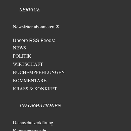
Masseninvasion von Ceuta: Ein organisierter Angriff
2
SERVICE
Ja ja, das ist der Fluch der schönen neuen Smartphone-Zeit. Einer ruft und
Zehntausende dackeln…
Newsletter abonnieren ✉
Unsere RSS-Feeds:
NEWS
POLITIK
WIRTSCHAFT
BUCHEMPFEHLUNGEN
KOMMENTARE
KRASS & KONKRET
INFORMATIONEN
Datenschutzerklärung
Kommentarregeln