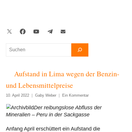
Zum
Inhalt
springen
Twitter
Facebook
YouTube
Telegram
Newsletter
Suchen
Aufstand in Lima wegen der Benzin-
und Lebensmittelpreise
10. April 2022
Gaby Weber
Ein Kommentar
Der reibungslose Abfluss der
Mineralien – Peru in der Sackgasse
Anfang April erschüttert ein Aufstand die