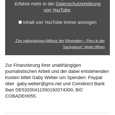
Erfahre mehr in der
Datenschutzerklärung
Peru
von YouTube
.
in
der
Inhalt von YouTube immer anzeigen
Sackgasse“
von
YouTube
„Der reibungslose Abfluss der Mineralien – Peru in der
anzeigen
Sackgasse“ direkt öffnen
Zur Finanzierung ihrer unabhängigen
journalistischen Arbeit und der dabei entstehenden
Kosten bittet Gaby Weber um Spenden: Paypal
über gaby.weber@gmx.net und Comdirect Bank
Iban DE53200411550192074300, BIC
COBADEH055.