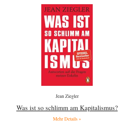
Urteil des Bundesverwaltungsgerichts zur ewigen
35
Geheimhaltung
Der Deep-State braucht Feinde wie ein Fisch das Wasser. Und nichts
erschafft bessere Feinde als…
Ferdinand Wohlgewiehert
vor 7 Stunden zu:
Wie arm sind wir, Herr Schneider?
21
"Art. 20,1 GG: „Die Bundesrepublik Deutschland ist ein demokratischer
und sozialer Bundesstaat.“ Art. 14,2 GG:…
Zack15
vor 7 Stunden zu:
Die Westbank in New York
5
Noch so einer, der viel schwatzt, wenn der Tag lang ist. Etwa die Frage
nach…
im-vertrauen-gesagt
vor 8 Stunden zu:
Helmut Schelsky – Der Mann, der den Marxismus überlebte
33
Jean Ziegler
Was man sagen könnte das er die Rolle des Menschen unterschätzt hat
und ihm mehr…
Was ist so schlimm am Kapitalismus?
Rubis
vor 9 Stunden zu:
Die von Selenskij angeordnete 40-Tage-Operation hat den
Mehr Details »
65
Krieg weiter eskaliert
Hallo venice im Link unten gibt es einen Screenshot vielleicht ist es der
Besagte.....