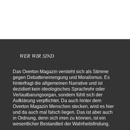
euch getestet. Beim Etikett ist…
emil
vor 19 Stunden zu:
Absurde Debatte um Ceuta-„Invasion“ durch Marokko
20
vertieft EU-Spaltung
China sagt jetzt auch etwas: Interessant ist vor allem die offizielle
Anerkennung der USA, das…
overton4cm
vor 1 Tag zu:
Morgen kommt der Russe, wir müssen alle sterben!
13
WER WIR SIND
Kurz gesagt: der Autor dieses Kommentars weiß es ganz genau. Er hat die
Deutungshoheit. In…
Bernie
vor 1 Tag zu:
Das Overton Magazin versteht sich als Stimme
Der Anschlag auf eine Lebenslüge
gegen Debatteneinengung und Moralismus. Es
1
@Thomas Danke für den hilfreichen Hinweis ;-) Ob Hamed Abdel-Samad
hinterfragt die allgemeinen Narrative und ist
seine Thesen von Ex-US-Präsident Bush…
dezidiert kein ideologisches Sprachrohr oder
Verlautbarungsorgan, sondern fühlt sich der
El-G
vor 1 Tag zu:
Aufklärung verpflichtet. Da auch hinter dem
US-Außenministerium: Kuba ist „weniger ein Nationalstaat
32
Overton Magazin Menschen stecken, wird es hier
als eine allumfassende Geheimdienst- und
und da auch mal falsch liegen. Das ist aber auch
Subversionsoperation
Gut, dass Sie »Schande« geschrieben haben und nicht „Scheitern“, denn
in Ordnung, denn sich irren zu können, ist ein
das war und ist es…
wesentlicher Bestandteil der Wahrheitsfindung.
Stefan M
vor 1 Tag zu: