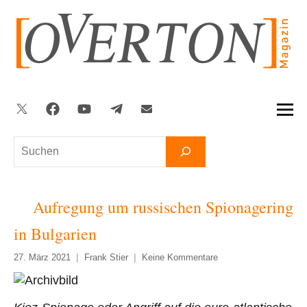
Zum
Inhalt
springen
Twitter
Facebook
YouTube
Telegram
Newsletter
Suchen
Aufregung um russischen Spionagering
in Bulgarien
27. März 2021
Frank Stier
Keine Kommentare