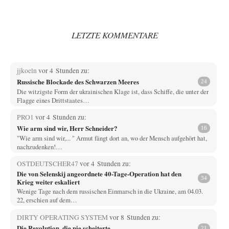
LETZTE KOMMENTARE
jjkoeln
vor 4 Stunden zu:
Russische Blockade des Schwarzen Meeres
24
Die witzigste Form der ukrainischen Klage ist, dass Schiffe, die unter der
Flagge eines Drittstaates…
PRO1
vor 4 Stunden zu:
Wie arm sind wir, Herr Schneider?
16
"Wie arm sind wir,... " Armut fängt dort an, wo der Mensch aufgehört hat,
nachzudenken!…
OSTDEUTSCHER47
vor 4 Stunden zu:
Die von Selenskij angeordnete 40-Tage-Operation hat den
34
Krieg weiter eskaliert
Wenige Tage nach dem russischen Einmarsch in die Ukraine, am 04.03.
22, erschien auf dem…
DIRTY OPERATING SYSTEM
vor 8 Stunden zu:
Die Revolution, die nie scheiterte
21