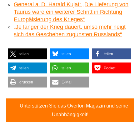
General a. D. Harald Kujat: „Die Lieferung von
Taurus wäre ein weiterer Schritt in Richtung
Europäisierung des Krieges“
„Je länger der Krieg dauert, umso mehr neigt
sich das Geschehen zugunsten Russlands“
teilen
teilen
teilen
teilen
teilen
Pocket
drucken
E-Mail
Unterstützen Sie das Overton Magazin und seine
Unabhängigkeit!