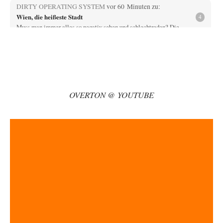
DIRTY OPERATING SYSTEM
vor 60 Minuten zu:
Wien, die heißeste Stadt
4
Muss man immer alles so negativ sehen und schlechtreden? Die
Eiscreme-, Sprühnebel- und Klimaanlagenhersteller freut…
AeaP
vor 1 Stunde zu:
Absurde Debatte um Ceuta-„Invasion“ durch Marokko vertieft
9
EU-Spaltung
Jetzt versuchen "interessierte Kreise" Georg Restle fertigzumachen, der
in der Ceuta-Angelegenheit von einem "US-israelisch-marokkanischen
OVERTON @ YOUTUBE
Bündnis"…
Adel verpflichtet
vor 2 Stunden zu:
CSD-Anschlag: Amri 2.0?
3
Wir werden doch wie immer auch hier nur verarscht und wer glaubt das
ein SWAT-Team…
Adel verpflichtet
vor 2 Stunden zu:
Die Macht der KI-Besitzer
11
This is what we get: Gates Foundation finanziert KI-gesteuerte
Erschaffung synthetischer Viren. Nicht nur das…
Theo Noestonto
vor 2 Stunden zu:
Rechts- oder Linksträger?
40