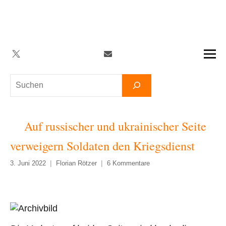
Zum
Inhalt
springen
Twitter
Facebook
YouTube
Telegram
Newsletter
Suchen
Auf russischer und ukrainischer Seite
verweigern Soldaten den Kriegsdienst
3. Juni 2022
Florian Rötzer
6 Kommentare