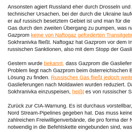
Ansonsten agiert Russland eher durch Drosseln und
technischer Ursachen, bei der durch die Ukraine laufe
er auf russisch besetztem Gebiet ist und man für die
Gas durch den zweiten Übergang zu pumpen, was nach
Gazprom
keine von Naftogaz geforderten Transitge
Sokhranivka fließt. Naftogaz hat Gazprom vor dem I
russischen Sanktionen, also mit dem Stopp der Gasl
Gestern wurde
bekannt,
dass Gazprom die Gaslieferun
Problem liegt nach Gazprom beim österreichischen Be
Lösung zu finden.
Russisches Gas fließt jedoch weit
Gaslieferungen nach Moldawien wurden reduziert. Da
Sokhranivka einzuspeisen,
heißt
es von russischer Se
Zurück zur CIA-Warnung. Es ist durchaus vorstellbar
Nord Stream-Pipelines gegeben hat. Das muss keinesw
zahlreichen Freiwilligenverbände, die pro forma der N
notwendig in die Befehlskette eingebunden sind, was 