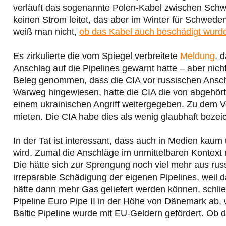
verläuft das sogenannte Polen-Kabel zwischen Schw
keinen Strom leitet, das aber im Winter für Schwede
weiß man nicht,
ob das Kabel auch beschädigt wurd
Es zirkulierte die vom Spiegel verbreitete
Meldung
, 
Anschlag auf die Pipelines gewarnt hatte – aber nich
Beleg genommen, dass die CIA vor russischen Anschlä
Warweg hingewiesen, hatte die CIA die von abgehö
einem ukrainischen Angriff weitergegeben. Zu dem V
mieten. Die CIA habe dies als wenig glaubhaft bezeic
In der Tat ist interessant, dass auch in Medien kau
wird. Zumal die Anschläge im unmittelbaren Kontext 
Die hätte sich zur Sprengung noch viel mehr aus rus
irreparable Schädigung der eigenen Pipelines, weil
hätte dann mehr Gas geliefert werden können, schließ
Pipeline Euro Pipe II in der Höhe von Dänemark ab, 
Baltic Pipeline wurde mit EU-Geldern gefördert. Ob 