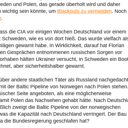
eden und Polen, das gerade überholt wird und daher
n wichtig sein könnte, um
Blackouts zu vermeiden
. Noch
e
.
dass die CIA vor einigen Wochen Deutschland vor einem
t Schweden, wie es von dort hieß. Das wurde vielfach al
gen gewarnt habe. In Wirklichkeit, darauf hat Florian
rten Gesprächen entnommenen russischen Sorgen vor
orhaben hätten Ukrainer versucht, in Schweden ein Boo
hnet, aber sicherheitshalber gewarnt.
m über andere staatlichen Täter als Russland nachgedach
mit der Baltic Pipeline von Norwegen nach Polen stehen
sischer Seite angeboten, als eine möglicherweise
 damit Polen das Nachsehen gehabt hätte. Nach Deutsch
lich zweigt die Baltic Pipeline von der norwegischen
was die Kapazität nach Deutschland verringert. Der Bau
da die Bundesregierung geschlafen hat?