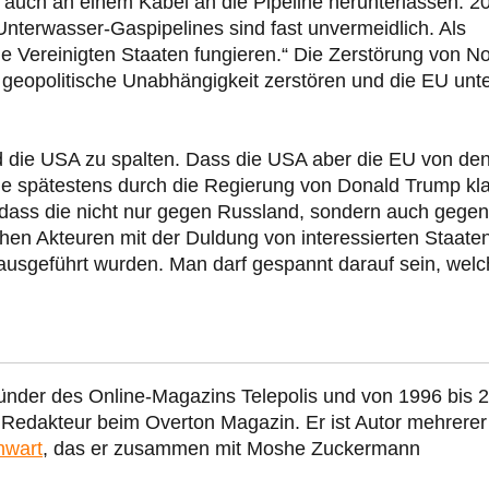
auch an einem Kabel an die Pipeline herunterlassen. 2
Unterwasser-Gaspipelines sind fast unvermeidlich. Als
ie Vereinigten Staaten fungieren.“ Die Zerstörung von N
 geopolitische Unabhängigkeit zerstören und die EU unt
d die USA zu spalten. Dass die USA aber die EU von de
de spätestens durch die Regierung von Donald Trump kla
 dass die nicht nur gegen Russland, sondern auch gegen
chen Akteuren mit der Duldung von interessierten Staate
sgeführt wurden. Man darf gespannt darauf sein, welc
ünder des Online-Magazins Telepolis und von 1996 bis 
r Redakteur beim Overton Magazin. Er ist Autor mehrerer
nwart
, das er zusammen mit Moshe Zuckermann