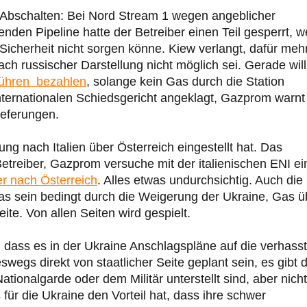
 Abschalten: Bei Nord Stream 1 wegen angeblicher
nden Pipeline hatte der Betreiber einen Teil gesperrt, we
 Sicherheit nicht sorgen könne. Kiew verlangt, dafür meh
 russischer Darstellung nicht möglich sei. Gerade will
bühren bezahlen
, solange kein Gas durch die Station
nternationalen Schiedsgericht angeklagt, Gazprom warnt
ieferungen.
g nach Italien über Österreich eingestellt hat. Das
treiber, Gazprom versuche mit der italienischen ENI ei
er nach Österreich
. Alles etwas undurchsichtig. Auch die
s sein bedingt durch die Weigerung der Ukraine, Gas ü
ite. Von allen Seiten wird gespielt.
, dass es in der Ukraine Anschlagspläne auf die verhass
egs direkt von staatlicher Seite geplant sein, es gibt d
ationalgarde oder dem Militär unterstellt sind, aber nicht
für die Ukraine den Vorteil hat, dass ihre schwer