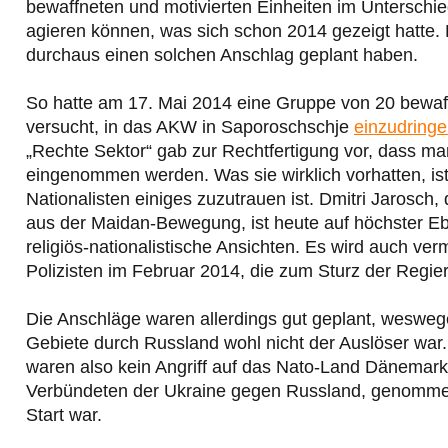
bewaffneten und motivierten Einheiten im Unterschie
agieren können, was sich schon 2014 gezeigt hatte.
durchaus einen solchen Anschlag geplant haben.
So hatte am 17. Mai 2014 eine Gruppe von 20 bewaff
versucht, in das AKW in Saporoschschje
einzudring
„Rechte Sektor“ gab zur Rechtfertigung vor, dass m
eingenommen werden. Was sie wirklich vorhatten, ist 
Nationalisten einiges zuzutrauen ist. Dmitri Jarosc
aus der Maidan-Bewegung, ist heute auf höchster Eben
religiös-nationalistische Ansichten. Es wird auch ve
Polizisten im Februar 2014, die zum Sturz der Regie
Die Anschläge waren allerdings gut geplant, weswe
Gebiete durch Russland wohl nicht der Auslöser war
waren also kein Angriff auf das Nato-Land Dänemark
Verbündeten der Ukraine gegen Russland, genommen, 
Start war.