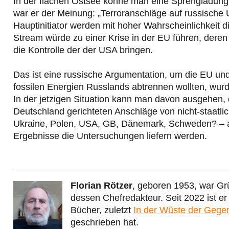
In der flachen Ostsee könne man eine Sprengladung 
war er der Meinung: „Terroranschläge auf russische 
Hauptinitiator werden mit hoher Wahrscheinlichkeit d
Stream würde zu einer Krise in der EU führen, deren
die Kontrolle der der USA bringen.
Das ist eine russische Argumentation, um die EU un
fossilen Energien Russlands abtrennen wollten, wur
In der jetzigen Situation kann man davon ausgehen,
Deutschland gerichteten Anschläge von nicht-staatli
Ukraine, Polen, USA, GB, Dänemark, Schweden? – au
Ergebnisse die Untersuchungen liefern werden.
Florian Rötzer
, geboren 1953, war Gr
dessen Chefredakteur. Seit 2022 ist e
Bücher, zuletzt
In der Wüste der Gege
geschrieben hat.