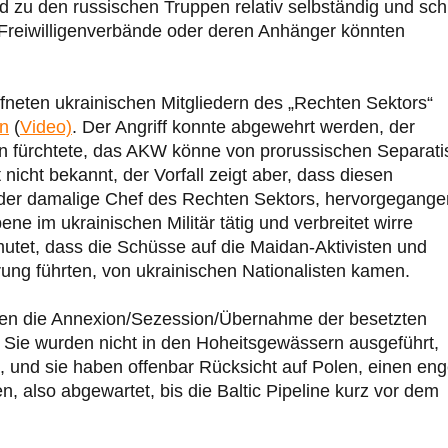
d zu den russischen Truppen relativ selbständig und sch
 Freiwilligenverbände oder deren Anhänger könnten
neten ukrainischen Mitgliedern des „Rechten Sektors“
en
(
Video)
. Der Angriff konnte abgewehrt werden, der
an fürchtete, das AKW könne von prorussischen Separati
nicht bekannt, der Vorfall zeigt aber, dass diesen
h, der damalige Chef des Rechten Sektors, hervorgegange
e im ukrainischen Militär tätig und verbreitet wirre
rmutet, dass die Schüsse auf die Maidan-Aktivisten und
rung führten, von ukrainischen Nationalisten kamen.
gen die Annexion/Sezession/Übernahme der besetzten
. Sie wurden nicht in den Hoheitsgewässern ausgeführt,
, und sie haben offenbar Rücksicht auf Polen, einen en
also abgewartet, bis die Baltic Pipeline kurz vor dem