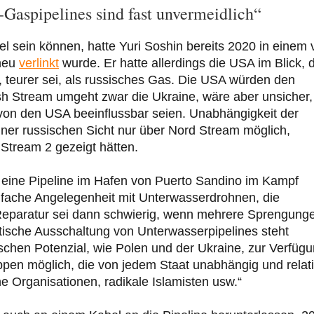
-Gaspipelines sind fast unvermeidlich“
iel sein können, hatte Yuri Soshin bereits 2020 in einem
 neu
verlinkt
wurde. Er hatte allerdings die USA im Blick, 
 teurer sei, als russisches Gas. Die USA würden den
ish Stream umgeht zwar die Ukraine, wäre aber unsicher,
e von den USA beeinflussbar seien. Unabhängigkeit der
ner russischen Sicht nur über Nord Stream möglich,
Stream 2 gezeigt hätten.
ine Pipeline im Hafen von Puerto Sandino im Kampf
infache Angelegenheit mit Unterwasserdrohnen, die
Reparatur sei dann schwierig, wenn mehrere Sprengung
stische Ausschaltung von Unterwasserpipelines steht
chen Potenzial, wie Polen und der Ukraine, zur Verfügu
ppen möglich, die von jedem Staat unabhängig und relat
he Organisationen, radikale Islamisten usw.“