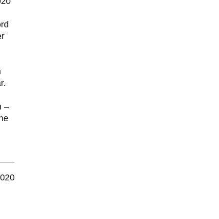
020
ord
er
n
r.
n –
he
2020