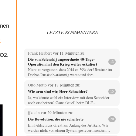
onen
LETZTE KOMMENTARE
P
Frank Herbert
vor 11 Minuten zu:
CO2.
Die von Selenskij angeordnete 40-Tage-
13
Operation hat den Krieg weiter eskaliert
Nicht zu vergessen, dass 2014 ca 39% der Ukrainer im
Donbas Russisch-stämmig waren und dort…
Otto Motto
vor 18 Minuten zu:
Wie arm sind wir, Herr Schneider?
15
Ja, wo könnte wohl ein Interview mit dem Schneider
noch erscheinen? Ganz aktuell beim DLF…
jjkoeln
vor 29 Minuten zu:
Die Revolution, die nie scheiterte
20
Ein Fehlschluss direkt am Anfang des Artikels. Wir
werden nicht von einem System gesteuert, sondern…