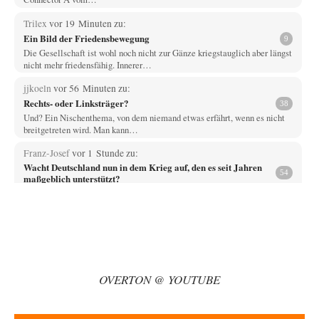
Trilex
vor 19 Minuten zu:
Ein Bild der Friedensbewegung
9
Die Gesellschaft ist wohl noch nicht zur Gänze kriegstauglich aber längst
nicht mehr friedensfähig. Innerer…
jjkoeln
vor 56 Minuten zu:
Rechts- oder Linksträger?
38
Und? Ein Nischenthema, von dem niemand etwas erfährt, wenn es nicht
breitgetreten wird. Man kann…
Franz-Josef
vor 1 Stunde zu:
Wacht Deutschland nun in dem Krieg auf, den es seit Jahren
54
maßgeblich unterstützt?
War es üverhaupt eine Drohne? Oder nicht nur ein kleines Dröhnchen?
Vende
vor 3 Stunden zu:
Russische Blockade des Schwarzen Meeres
33
Hat Roskomnadzor neuerdings die Karten mit den russischen Raffinerien
im russischen Intranet gesperrt?
OVERTON @ YOUTUBE
Torsten
vor 3 Stunden zu:
Urteil des Bundesverwaltungsgerichts zur ewigen
35
Geheimhaltung
Der Deep-State braucht Feinde wie ein Fisch das Wasser. Und nichts