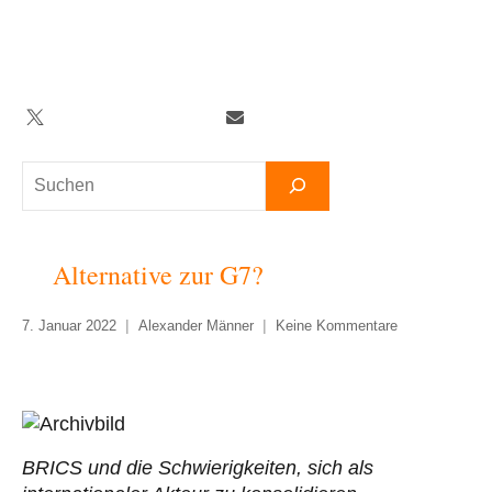
Zum
Inhalt
springen
Twitter
Facebook
YouTube
Telegram
Newsletter
Suchen
Alternative zur G7?
7. Januar 2022
Alexander Männer
Keine Kommentare
BRICS und die Schwierigkeiten, sich als