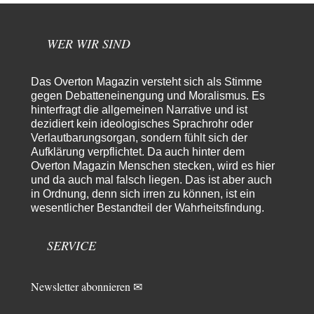
1
Militärmacht verändern
Warum werden wichtigere Fragen nicht gestellt? Auch die KI könnte mir
nur sagen, was die…
WER WIR SIND
Claire Grube
vor 9 Stunden zu:
»Der freie Wille ist ein Mythos«
35
Das Overton Magazin versteht sich als Stimme
Rrrrrrichtig: Kritik am Chef und Du wirst exkludiert. Ein typischer
gegen Debatteneinengung und Moralismus. Es
Schulterklopferblog. Wer wie Herr Erdmann…
hinterfragt die allgemeinen Narrative und ist
Platons Sokrates
vor 11 Stunden zu:
dezidiert kein ideologisches Sprachrohr oder
Die Revolution, die nie scheiterte
Verlautbarungsorgan, sondern fühlt sich der
22
Es gibt 3 Arten von Freiheit: die geistige ,die seelische und die physische.
Aufklärung verpflichtet. Da auch hinter dem
Man darf…
Overton Magazin Menschen stecken, wird es hier
und da auch mal falsch liegen. Das ist aber auch
Erzengelin
vor 11 Stunden zu:
in Ordnung, denn sich irren zu können, ist ein
Leihmutterschaft als Zweig des Transhumanismus
35
wesentlicher Bestandteil der Wahrheitsfindung.
es ist zum verzweifeln. so widerlich. ekelhaft, grausam. wahrscheinlich
hat das alles keinen zweck mehr,…
SERVICE
emil
vor 13 Stunden zu:
From Field to Glass – Bio hochprozentig
7
Zum Nordsee-Whisky geht auch prima ein Matjesbrötchen, ich hab's für
Newsletter abonnieren ✉
euch getestet. Beim Etikett ist…