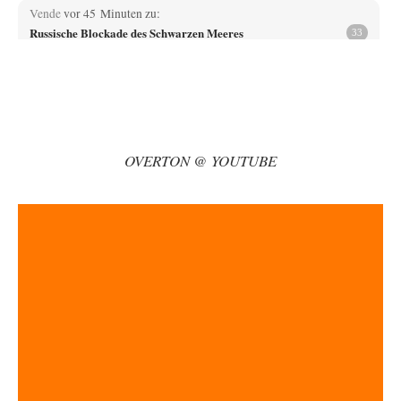
Vende
vor 45 Minuten zu:
Russische Blockade des Schwarzen Meeres
33
Hat Roskomnadzor neuerdings die Karten mit den russischen Raffinerien
im russischen Intranet gesperrt?
Torsten
vor 60 Minuten zu:
Urteil des Bundesverwaltungsgerichts zur ewigen
35
Geheimhaltung
Der Deep-State braucht Feinde wie ein Fisch das Wasser. Und nichts
OVERTON @ YOUTUBE
erschafft bessere Feinde als…
Ferdinand Wohlgewiehert
vor 1 Stunde zu:
Wie arm sind wir, Herr Schneider?
21
"Art. 20,1 GG: „Die Bundesrepublik Deutschland ist ein demokratischer
und sozialer Bundesstaat.“ Art. 14,2 GG:…
Zack15
vor 2 Stunden zu:
Die Westbank in New York
5
Noch so einer, der viel schwatzt, wenn der Tag lang ist. Etwa die Frage
nach…
Artur_C
vor 3 Stunden zu:
Rechts- oder Linksträger?
37
Aber traut euch, mit einer Latzhose rumzulaufen. Machen sie nicht. Zu