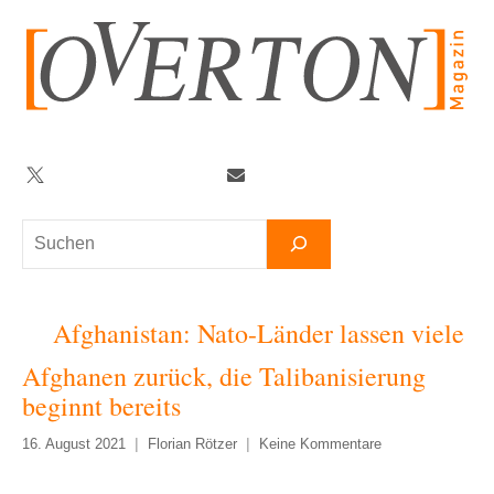
Zum
Inhalt
springen
Twitter
Facebook
YouTube
Telegram
Newsletter
Suchen
Afghanistan: Nato-Länder lassen viele
Afghanen zurück, die Talibanisierung
beginnt bereits
16. August 2021
Florian Rötzer
Keine Kommentare