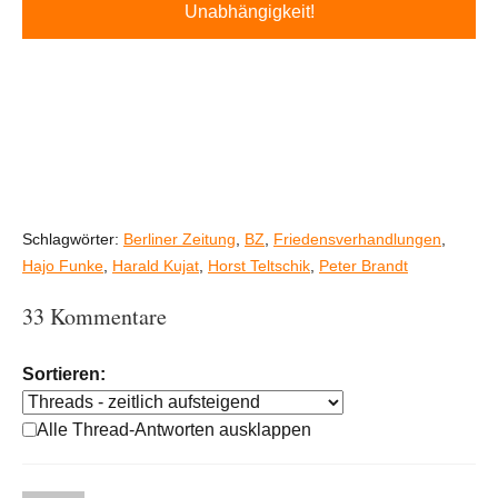
Unabhängigkeit!
Schlagwörter:
Berliner Zeitung
,
BZ
,
Friedensverhandlungen
,
Hajo Funke
,
Harald Kujat
,
Horst Teltschik
,
Peter Brandt
33 Kommentare
Sortieren:
Alle Thread-Antworten ausklappen