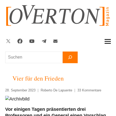
Zum
Inhalt
springen
Twitter
Facebook
YouTube
Telegram
Newsletter
Suchen
Vier für den Frieden
28. September 2023
Roberto De Lapuente
33 Kommentare
Vor einigen Tagen präsentierten drei
Professoren und ein General einen Vorschlag