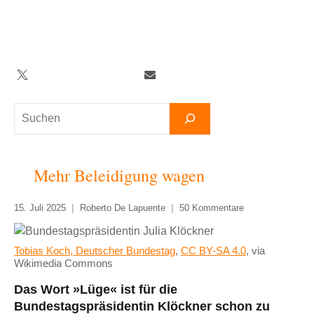
Zum
Inhalt
springen
Twitter
Facebook
YouTube
Telegram
Newsletter
Suchen
Mehr Beleidigung wagen
15. Juli 2025
Roberto De Lapuente
50 Kommentare
Tobias Koch, Deutscher Bundestag
,
CC BY-SA 4.0
, via
Wikimedia Commons
Das Wort
»Lüge« ist für die
Bundestagspräsidentin Klöckner schon zu