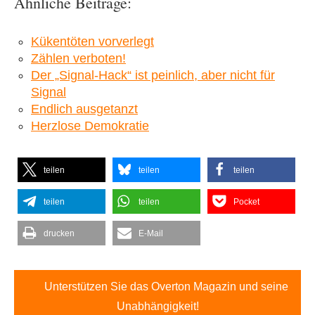
Ähnliche Beiträge:
Kükentöten vorverlegt
Zählen verboten!
Der „Signal-Hack“ ist peinlich, aber nicht für
Signal
Endlich ausgetanzt
Herzlose Demokratie
teilen
teilen
teilen
teilen
teilen
Pocket
drucken
E-Mail
Unterstützen Sie das Overton Magazin und seine
Unabhängigkeit!