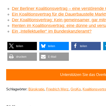
Der Berliner Koalitionsvertrag – eine verstörende
Ein Koalitionsvertrag für die Dauerbaustelle Markt
Der Koalitionsvertrag: Kein gemeinsamer, gar mit
Renten im Koalitionsvertrag: eine dünne und ver
Ein „Intellektueller“ im Bundeskanzleramt?
teilen
teilen
teilen
drucken
E-Mail
Unterstützen Sie das Over
Schlagwörter:
Bürokratie
,
Friedrich Merz
,
GroKo
,
Koalitionsvertr