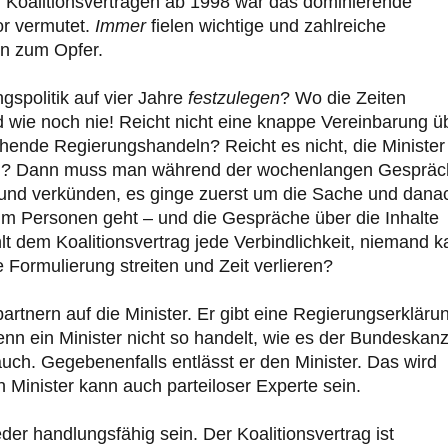
n Koalitionsverträgen ab 1998 war das dominierende
or vermutet.
Immer
fielen wichtige und zahlreiche
en zum Opfer.
gspolitik auf vier Jahre
festzulegen
? Wo die Zeiten
 wie noch nie! Reicht nicht eine knappe Vereinbarung ü
hende Regierungshandeln? Reicht es nicht, die Minister
sen? Dann muss man während der wochenlangen Gesprä
n und verkünden, es ginge zuerst um die Sache und dana
um Personen geht – und die Gespräche über die Inhalte
t dem Koalitionsvertrag jede Verbindlichkeit, niemand 
Formulierung streiten und Zeit verlieren?
artnern auf die Minister. Er gibt eine Regierungserkläru
Wenn ein Minister nicht so handelt, wie es der Bundeskanz
uch. Gegebenenfalls entlässt er den Minister. Das wird
in Minister kann auch parteiloser Experte sein.
er handlungsfähig sein. Der Koalitionsvertrag ist