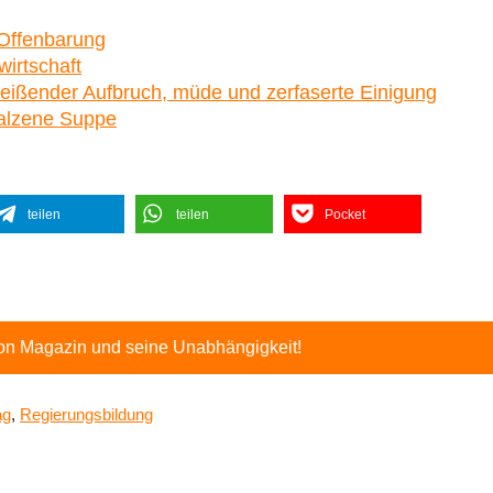
 Offenbarung
wirtschaft
reißender Aufbruch, müde und zerfaserte Einigung
salzene Suppe
teilen
teilen
Pocket
ton Magazin und seine Unabhängigkeit!
ag
,
Regierungsbildung