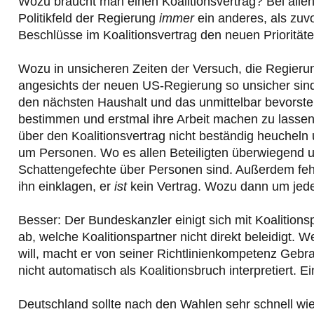
Wozu braucht man einen Koalitionsvertrag? Bei alle
Politikfeld der Regierung
immer
ein anderes, als zuv
Beschlüsse im Koalitionsvertrag den neuen Priorität
Wozu in unsicheren Zeiten der Versuch, die Regierun
angesichts der neuen US-Regierung so unsicher sind
den nächsten Haushalt und das unmittelbar bevorste
bestimmen und erstmal ihre Arbeit machen zu las
über den Koalitionsvertrag nicht beständig heuchel
um Personen. Wo es allen Beteiligten überwiegend 
Schattengefechte über Personen sind. Außerdem fehl
ihn einklagen, er
ist
kein Vertrag. Wozu dann um jede 
Besser: Der Bundeskanzler einigt sich mit Koalitionsp
ab, welche Koalitionspartner nicht direkt beleidigt. 
will, macht er von seiner Richtlinienkompetenz Gebra
nicht automatisch als Koalitionsbruch interpretiert. E
Deutschland sollte nach den Wahlen sehr schnell wied