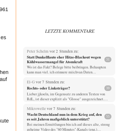
1961
LETZTE KOMMENTARE
 es
Peter Schelm
vor 2 Stunden zu:
Statt Dunkelflaute eher Hitze-Blackout wegen
31
Kühlwassermangel für Atomkraft
Wo ist das Fakt? Belege bitte beibringen. Behaupten
chen
kann man viel. ich erinnere miichvan Daten…
auf
El-G
vor 7 Stunden zu:
Rechts- oder Linksträger?
39
Lieber jjkoeln, im Gegensatz zu anderen Texten von
RdL, ist dieser explizit als "Glosse" ausgezeichnet.…
Mikrowelle
vor 7 Stunden zu:
Wacht Deutschland nun in dem Krieg auf, den
55
es seit Jahren maßgeblich unterstützt?
kute
Bei meinen Ermittlungen bin ich auf dieses alte, streng
geheime Video des "60 Minutes"-Kanals (eng.)…