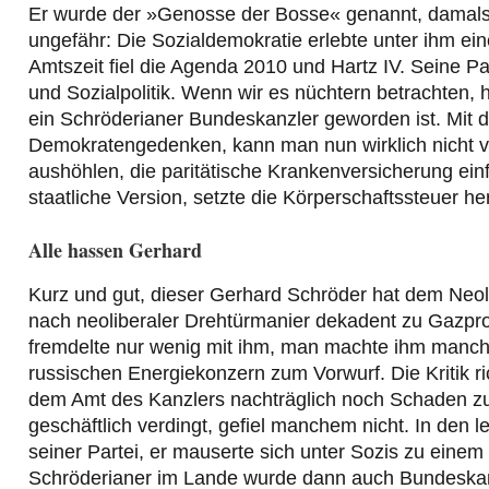
Er wurde der »Genosse der Bosse« genannt, damals a
ungefähr: Die Sozialdemokratie erlebte unter ihm ein
Amtszeit fiel die Agenda 2010 und Hartz IV. Seine Par
und Sozialpolitik. Wenn wir es nüchtern betrachten, h
ein Schröderianer Bundeskanzler geworden ist. Mit 
Demokratengedenken, kann man nun wirklich nicht vo
aushöhlen, die paritätische Krankenversicherung einfr
staatliche Version, setzte die Körperschaftssteuer he
Alle hassen Gerhard
Kurz und gut, dieser Gerhard Schröder hat dem Neol
nach neoliberaler Drehtürmanier dekadent zu Gazpro
fremdelte nur wenig mit ihm, man machte ihm manch
russischen Energiekonzern zum Vorwurf. Die Kritik ri
dem Amt des Kanzlers nachträglich noch Schaden zu
geschäftlich verdingt, gefiel manchem nicht. In den 
seiner Partei, er mauserte sich unter Sozis zu einem
Schröderianer im Lande wurde dann auch Bundeskan