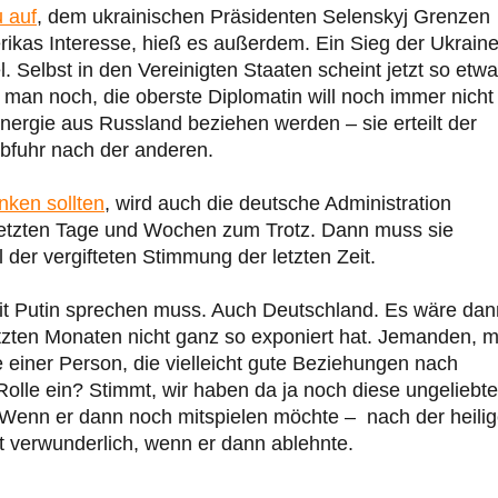
u auf
, dem ukrainischen Präsidenten Selenskyj Grenzen
erikas Interesse, hieß es außerdem. Ein Sieg der Ukrain
l. Selbst in den Vereinigten Staaten scheint jetzt so etw
 man noch, die oberste Diplomatin will noch immer nicht
nergie aus Russland beziehen werden – sie erteilt der
bfuhr nach der anderen.
ken sollten
, wird auch die deutsche Administration
etzten Tage und Wochen zum Trotz. Dann muss sie
 der vergifteten Stimmung der letzten Zeit.
mit Putin sprechen muss. Auch Deutschland. Es wäre dan
tzten Monaten nicht ganz so exponiert hat. Jemanden, m
einer Person, die vielleicht gute Beziehungen nach
 Rolle ein? Stimmt, wir haben da ja noch diese ungeliebt
 Wenn er dann noch mitspielen möchte – nach der heili
ht verwunderlich, wenn er dann ablehnte.