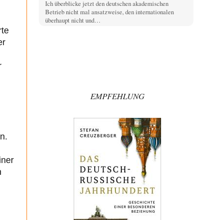
Ich überblicke jetzt den deutschen akademischen
Betrieb nicht mal ansatzweise, den internationalen
überhaupt nicht und…
rte
Alfred Nonym
vor 1 Stunde zu:
er
Wie arm sind wir, Herr Schneider?
17
Na das ist doch eine echte soziale Ader. Solche
Sozialisten hatten wir schon zwei Mal,…
r
jjkoeln
vor 6 Stunden zu:
Russische Blockade des Schwarzen Meeres
25
EMPFEHLUNG
Die witzigste Form der ukrainischen Klage ist, dass
Schiffe, die unter der Flagge eines Drittstaates…
overton4cm
vor 8 Stunden zu:
Morgen kommt der Russe, wir müssen alle
n.
66
sterben!
Kurz gesagt: der Autor dieses Kommentars weiß es ganz
iner
genau. Er hat die Deutungshoheit. In…
n
DIRTY OPERATING SYSTEM
vor 10 Stunden zu:
Die Revolution, die nie scheiterte
21
@jjkoeln "Und in der Tat, steiges Problematisieren und
die letzten Winkel analysieren ist nicht hilfreich.…