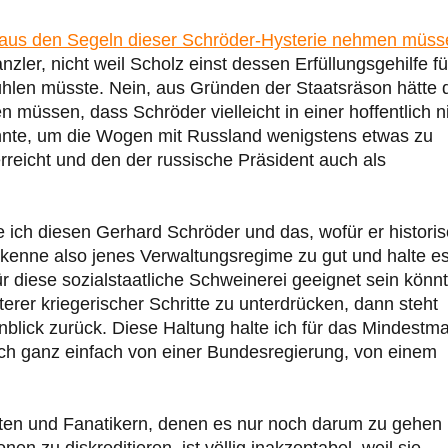
aus den Segeln dieser Schröder-Hysterie nehmen müss
er, nicht weil Scholz einst dessen Erfüllungsgehilfe fü
fühlen müsste. Nein, aus Gründen der Staatsräson hätte 
müssen, dass Schröder vielleicht in einer hoffentlich n
könnte, um die Wogen mit Russland wenigstens etwas zu
erreicht und den der russische Präsident auch als
e ich diesen Gerhard Schröder und das, wofür er histori
 kenne also jenes Verwaltungsregime zu gut und halte es
r diese sozialstaatliche Schweinerei geeignet sein könnt
erer kriegerischer Schritte zu unterdrücken, dann steht
lick zurück. Diese Haltung halte ich für das Mindestm
ch ganz einfach von einer Bundesregierung, von einem
oten und Fanatikern, denen es nur noch darum zu gehen
nen zu diskreditieren, ist völlig inakzeptabel, weil sie