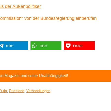
ls der Außenpolitiker
nkommission“ von der Bundesregierung einberufen
teilen
teilen
Pocket
ton Magazin und seine Unabhängigkeit!
Putin
,
Russland
,
Verhandlungen