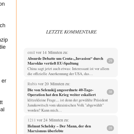
on
ich
LETZTE KOMMENTARE
nzip
die
emil
vor 14 Minuten zu:
Absurde Debatte um Ceuta-„Invasion“ durch
29
Marokko vertieft EU-Spaltung
China sagt jetzt auch etwas: Interessant ist vor allem
die offizielle Anerkennung der USA, das…
 er
Rubis
vor 20 Minuten zu:
Die von Selenskij angeordnete 40-Tage-
38
Operation hat den Krieg weiter eskaliert
klitzekleine Frage.... ist denn der gewählte Präsident
tt
Janukowitsch vom ukrainischen Volk "abgewählt"
al
worden? Kann mich…
1211
vor 24 Minuten zu:
Helmut Schelsky – Der Mann, der den
28
Marxismus überlebte