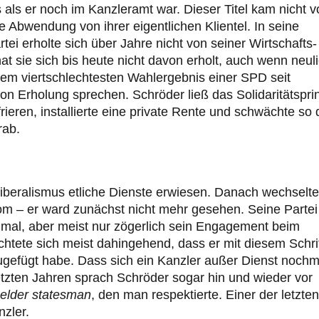
ls er noch im Kanzleramt war. Dieser Titel kam nicht v
e Abwendung von ihrer eigentlichen Klientel. In seine
tei erholte sich über Jahre nicht von seiner Wirtschafts-
at sie sich bis heute nicht davon erholt, auch wenn neul
dem viertschlechtesten Wahlergebnis einer SPD seit
n Erholung sprechen. Schröder ließ das Solidaritätspri
ieren, installierte eine private Rente und schwächte so 
rab.
iberalismus etliche Dienste erwiesen. Danach wechselte
m – er ward zunächst nicht mehr gesehen. Seine Partei
mal, aber meist nur zögerlich sein Engagement beim
chtete sich meist dahingehend, dass er mit diesem Schri
gefügt habe. Dass sich ein Kanzler außer Dienst nochm
letzten Jahren sprach Schröder sogar hin und wieder vor
elder statesman
, den man respektierte. Einer der letzten
zler.