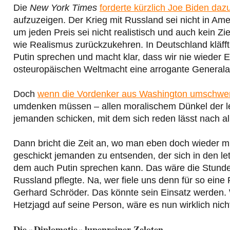
Die
New York Times
forderte kürzlich Joe Biden daz
aufzuzeigen. Der Krieg mit Russland sei nicht in Am
um jeden Preis sei nicht realistisch und auch kein Zie
wie Realismus zurückzukehren. In Deutschland kläfft
Putin sprechen und macht klar, dass wir nie wieder E
osteuropäischen Weltmacht eine arrogante Generala
Doch
wenn die Vordenker aus Washington umschwen
umdenken müssen – allen moralischem Dünkel der l
jemanden schicken, mit dem sich reden lässt nach all
Dann bricht die Zeit an, wo man eben doch wieder 
geschickt jemanden zu entsenden, der sich in den le
dem auch Putin sprechen kann. Das wäre die Stunde 
Russland pflegte. Na, wer fiele uns denn für so eine
Gerhard Schröder. Das könnte sein Einsatz werden.
Hetzjagd auf seine Person, wäre es nun wirklich nic
Die »Diplomatie« lupenreiner Zeloten