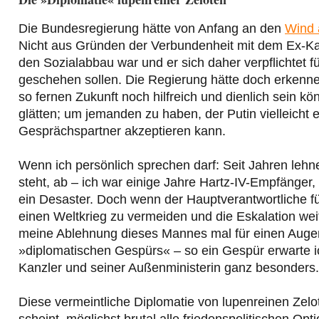
Die Bundesregierung hätte von Anfang an den
Wind 
Nicht aus Gründen der Verbundenheit mit dem Ex-Kanzl
den Sozialabbau war und er sich daher verpflichtet 
geschehen sollen. Die Regierung hätte doch erkennen 
so fernen Zukunft noch hilfreich und dienlich sein 
glätten; um jemanden zu haben, der Putin vielleicht 
Gesprächspartner akzeptieren kann.
Wenn ich persönlich sprechen darf: Seit Jahren lehn
steht, ab – ich war einige Jahre Hartz-IV-Empfänger,
ein Desaster. Doch wenn der Hauptverantwortliche fü
einen Weltkrieg zu vermeiden und die Eskalation weit
meine Ablehnung dieses Mannes mal für einen Augenb
»diplomatischen Gespürs« – so ein Gespür erwarte i
Kanzler und seiner Außenministerin ganz besonders.
Diese vermeintliche Diplomatie von lupenreinen Zel
scheint, möglichst brutal alle friedenspolitischen Optio