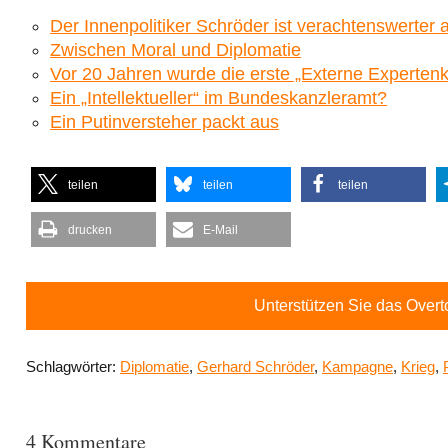
Der Innenpolitiker Schröder ist verachtenswerter a
Zwischen Moral und Diplomatie
Vor 20 Jahren wurde die erste „Externe Experte
Ein „Intellektueller“ im Bundeskanzleramt?
Ein Putinversteher packt aus
teilen
teilen
teilen
drucken
E-Mail
Unterstützen Sie das Over
Schlagwörter:
Diplomatie
,
Gerhard Schröder
,
Kampagne
,
Krieg
,
4 Kommentare