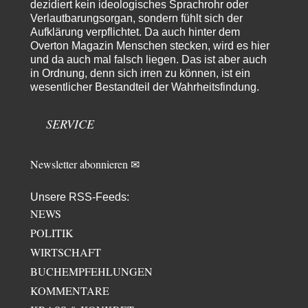
dezidiert kein ideologisches Sprachrohr oder
YaSa
vor 1 Tag zu:
Verlautbarungsorgan, sondern fühlt sich der
Dissonanzen
Aufklärung verpflichtet. Da auch hinter dem
1
Kleine Korrektur: Anders als Moshe Zuckermann schildet gab es in den
Overton Magazin Menschen stecken, wird es hier
1960er und 1970er Jahren…
und da auch mal falsch liegen. Das ist aber auch
in Ordnung, denn sich irren zu können, ist ein
Wolfgang Wirth
vor 1 Tag zu:
wesentlicher Bestandteil der Wahrheitsfindung.
Entkernen, Umfunktionieren und (feindlich) Übernehmen
48
@Froschhaut Vielen Dank für Ihre freundlichen Worte. Ich nehme an,
dass ich dass stellvertretend auch…
SERVICE
Newsletter abonnieren ✉
Unsere RSS-Feeds:
NEWS
POLITIK
WIRTSCHAFT
BUCHEMPFEHLUNGEN
KOMMENTARE