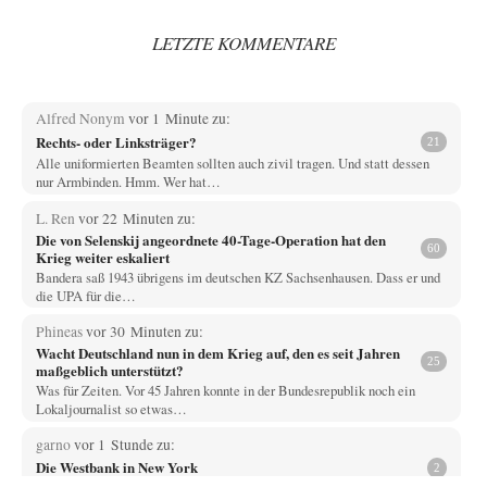
LETZTE KOMMENTARE
Alfred Nonym
vor 1 Minute zu:
Rechts- oder Linksträger?
21
Alle uniformierten Beamten sollten auch zivil tragen. Und statt dessen
nur Armbinden. Hmm. Wer hat…
L. Ren
vor 22 Minuten zu:
Die von Selenskij angeordnete 40-Tage-Operation hat den
60
Krieg weiter eskaliert
Bandera saß 1943 übrigens im deutschen KZ Sachsenhausen. Dass er und
die UPA für die…
Phineas
vor 30 Minuten zu:
Wacht Deutschland nun in dem Krieg auf, den es seit Jahren
25
maßgeblich unterstützt?
Was für Zeiten. Vor 45 Jahren konnte in der Bundesrepublik noch ein
Lokaljournalist so etwas…
garno
vor 1 Stunde zu:
Die Westbank in New York
2