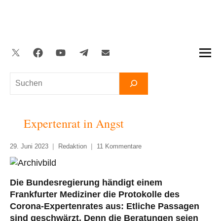
Zum
Inhalt
springen
Twitter
Facebook
YouTube
Telegram
Newsletter
Suchen
Expertenrat in Angst
29. Juni 2023
Redaktion
11 Kommentare
Die Bundesregierung händigt einem
Frankfurter Mediziner die Protokolle des
Corona-Expertenrates aus: Etliche Passagen
sind geschwärzt. Denn die Beratungen seien