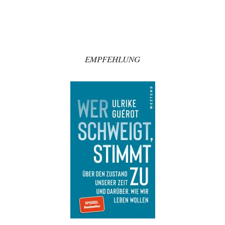
So wie ich die Sache verstanden habe, geht es Mamdani um die Rettung
des Kapitalismus…
Platons Sokrates
vor 2 Stunden zu:
Die Revolution, die nie scheiterte
22
Es gibt 3 Arten von Freiheit: die geistige ,die seelische und die physische.
Man darf…
EMPFEHLUNG
Erzengelin
vor 3 Stunden zu:
Leihmutterschaft als Zweig des Transhumanismus
35
es ist zum verzweifeln. so widerlich. ekelhaft, grausam. wahrscheinlich
hat das alles keinen zweck mehr,…
Adel verpflichtet
vor 3 Stunden zu:
»Der freie Wille ist ein Mythos«
62
Ich bezweifle doch sehr stark, dass das Erdmännchen überhaupt wirklich
linke Ideale beherzigt, das schon…
Rubis
vor 3 Stunden zu:
Russische Blockade des Schwarzen Meeres
29
haben die USA auch Verständnis dafür, wenn sich Mexiko seine Gebiete
auch wieder zurückholt, die…
Wolfgang Wirth
vor 4 Stunden zu:
Helmut Schelsky – Der Mann, der den Marxismus überlebte
31