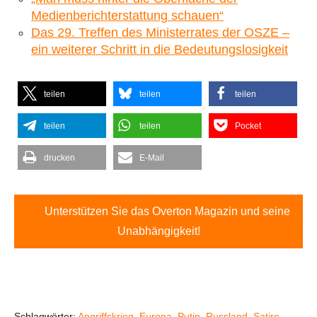
Medienberichterstattung schauen“
Das 29. Treffen des Ministerrates der OSZE –
ein weiterer Schritt in die Bedeutungslosigkeit
teilen
teilen
teilen
teilen
teilen
Pocket
drucken
E-Mail
Unterstützen Sie das Overton Magazin und seine
Unabhängigkeit!
Schlagwörter:
Angriffskrieg
,
Europa
,
Putin
,
Russland
,
Satire