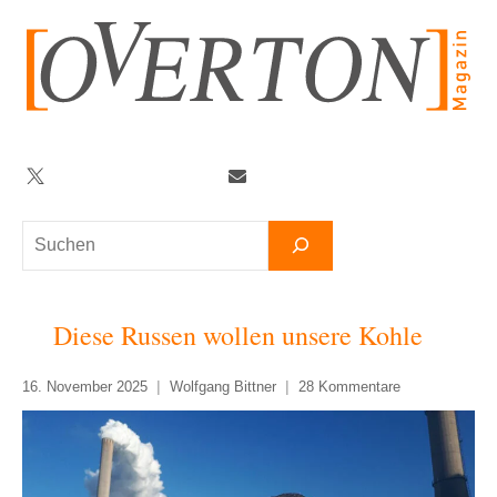
Zum
Inhalt
springen
Twitter
Facebook
YouTube
Telegram
Newsletter
Suchen
Diese Russen wollen unsere Kohle
16. November 2025
Wolfgang Bittner
28 Kommentare