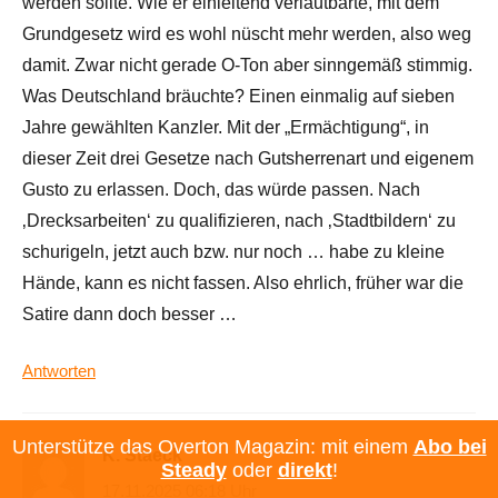
werden sollte. Wie er einleitend verlautbarte, mit dem
Grundgesetz wird es wohl nüscht mehr werden, also weg
damit. Zwar nicht gerade O-Ton aber sinngemäß stimmig.
Was Deutschland bräuchte? Einen einmalig auf sieben
Jahre gewählten Kanzler. Mit der „Ermächtigung“, in
dieser Zeit drei Gesetze nach Gutsherrenart und eigenem
Gusto zu erlassen. Doch, das würde passen. Nach
‚Drecksarbeiten‘ zu qualifizieren, nach ‚Stadtbildern‘ zu
schurigeln, jetzt auch bzw. nur noch … habe zu kleine
Hände, kann es nicht fassen. Also ehrlich, früher war die
Satire dann doch besser …
Antworten
Unterstütze das Overton Magazin: mit einem
Abo bei
K. Staeck
Steady
oder
direkt
!
17.11.2025 06:18 Uhr